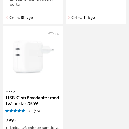
portar
Online
:
Ej i lager
Online
:
Ej i lager
46
Apple
USB-C-strömadapter med
två portar 35 W
5.0
(15)
799
:
-
Ladda två enheter samtidigt