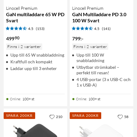
Linocell Premium
Linocell Premium
GaN multiladdare 65 W PD
GaN Multiladdare PD 3.0
Svart
100 W Svart
4.5
(153)
4.5
(141)
90
499
799
:
-
Finns i 2 varianter
Finns i 2 varianter
Upp till 65 W snabbladdning
Upp till 100 W
snabbladdning
Kraftfull och kompakt
Utbytbar strömkabel –
Laddar upp till 3 enheter
perfekt till resan!
4 USB-portar (3 x USB-C och
1 x USB-A)
Online
:
100+ st
Online
:
100+ st
SPARA 200KR
SPARA 200KR
210
58