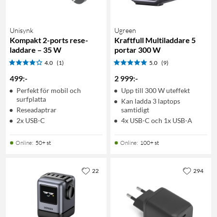
Unisynk
Ugreen
Kompakt 2-ports rese-
Kraftfull Multiladdare 5
laddare – 35 W
portar 300 W
4.0
(1)
5.0
(9)
499
:
-
2 999
:
-
Perfekt för mobil och
Upp till 300 W uteffekt
surfplatta
Kan ladda 3 laptops
Reseadaptrar
samtidigt
2x USB-C
4x USB-C och 1x USB-A
Online
:
50+ st
Online
:
100+ st
22
294