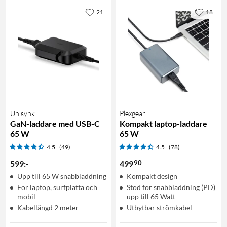
21
18
Unisynk
Plexgear
GaN-laddare med USB-C
Kompakt laptop-laddare
65 W
65 W
4.5
(49)
4.5
(78)
90
599
:
-
499
Upp till 65 W snabbladdning
Kompakt design
För laptop, surfplatta och
Stöd för snabbladdning (PD)
mobil
upp till 65 Watt
Kabellängd 2 meter
Utbytbar strömkabel