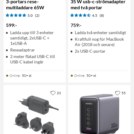
3-portars rese-
35 W usb-c-strömadapter
multiladdare 65W
med två portar
5.0
(2)
4.5
(8)
599
:
-
759
:
-
Ladda upp till 3 enheter
Ladda två enheter samtidigt
samtidigt, 2xUSB-C +
Kraftfull nog för MacBook
1xUSB-A
Air (2018 och senare)
Reseadaptrar
2x USB-C-portar
2 meter flätad USB-C till
USB-C kabel ingår
Online
:
50+ st
Online
:
50+ st
21
55