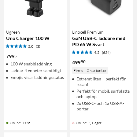
Ugreen
Linocell Premium
Uno Charger 100 W
GaN USB-C laddare med
PD 65 W Svart
5.0
(3)
4.5
(624)
799
:
-
90
499
100 W snabbladdning
Laddar 4 enheter samtidigt
Finns i 2 varianter
Emojis visar laddningsstatus
Extremt liten – perfekt för
resan!
Perfekt för mobil, surfplatta
och laptop
2x USB-C- och 1x USB-A-
portar
Online
:
1+ st
Online
:
Ej i lager