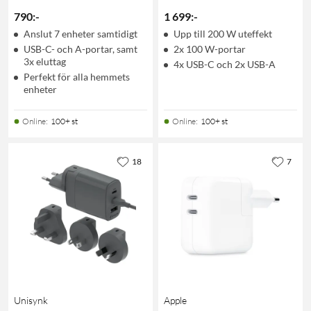
790
:
-
1 699
:
-
Anslut 7 enheter samtidigt
Upp till 200 W uteffekt
USB-C- och A-portar, samt
2x 100 W-portar
3x eluttag
4x USB-C och 2x USB-A
Perfekt för alla hemmets
enheter
Online
:
100+ st
Online
:
100+ st
18
7
Unisynk
Apple