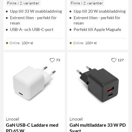
Finns i 2 varianter
Finns i 2 varianter
Upp till 33 W snabbladdning
Upp till 20 W snabbladdning
Extremt liten - perfekt för
Extremt liten - perfekt för
resan
resan
USB-A- och USB-C-port
Perfekt till Apple Magsafe
Online
:
100+ st
Online
:
100+ st
73
127
Linocell
Linocell
GaN USB-C Laddare med
GaN multiladdare 33 W PD
PD 65 W
Svart