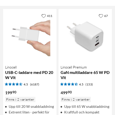
411
67
Linocell
Linocell Premium
USB-C-laddare med PD 20
GaN multiladdare 65 W PD
W Vit
Vit
4.5
(6187)
4.5
(153)
90
90
199
499
Finns i 2 varianter
Finns i 2 varianter
Upp till 20 W snabbladdning
Upp till 65 W snabbladdning
Extremt liten - perfekt för
Kraftfull och kompakt