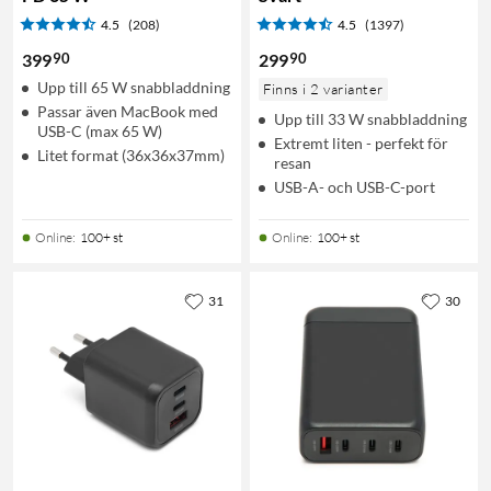
4.5
(208)
4.5
(1397)
90
90
399
299
Upp till 65 W snabbladdning
Finns i 2 varianter
Passar även MacBook med
Upp till 33 W snabbladdning
USB-C (max 65 W)
Extremt liten - perfekt för
Litet format (36x36x37mm)
resan
USB-A- och USB-C-port
Online
:
100+ st
Online
:
100+ st
31
30