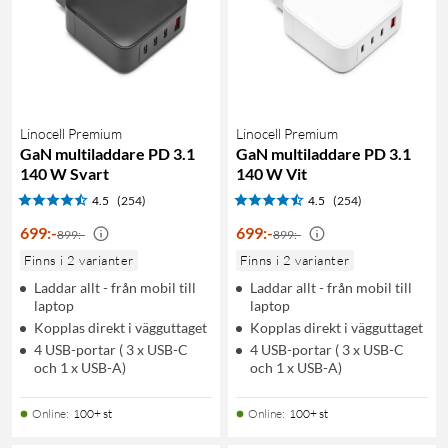
Linocell Premium
Linocell Premium
GaN multiladdare PD 3.1
GaN multiladdare PD 3.1
140 W Svart
140 W Vit
4.5
(254)
4.5
(254)
699
:
-
699
:
-
899:-
899:-
Finns i 2 varianter
Finns i 2 varianter
Laddar allt - från mobil till
Laddar allt - från mobil till
laptop
laptop
Kopplas direkt i vägguttaget
Kopplas direkt i vägguttaget
4 USB-portar ( 3 x USB-C
4 USB-portar ( 3 x USB-C
och 1 x USB-A)
och 1 x USB-A)
Online
:
100+ st
Online
:
100+ st