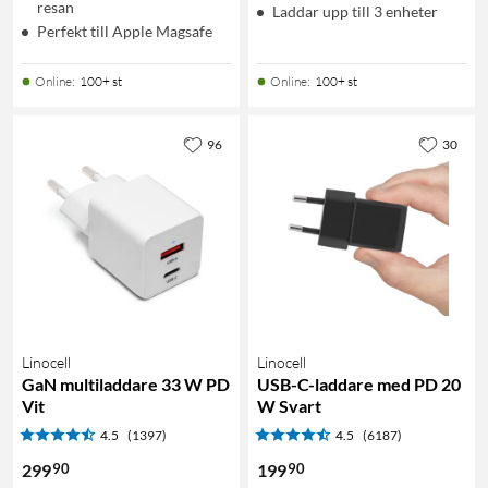
resan
Laddar upp till 3 enheter
Perfekt till Apple Magsafe
Online
:
100+ st
Online
:
100+ st
96
30
Linocell
Linocell
GaN multiladdare 33 W PD
USB-C-laddare med PD 20
Vit
W Svart
4.5
(1397)
4.5
(6187)
90
90
299
199