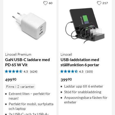
60
217
Linocell Premium
Linocell
GaN USB-C laddare med
USB-laddstation med
PD 65 W Vit
ställfunktion 6 portar
4.5
(624)
4.5
(105)
90
90
499
399
Laddar upp till 6 enheter
Finns i 2 varianter
Stöd för snabbladdning
Extremt liten – perfekt för
Anpassningsbara fästen för
resan!
enheter
Perfekt för mobil, surfplatta
och laptop
2x USB-C- och 1x USB-A-