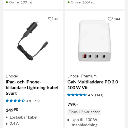
Online
:
100+ st
Online
:
100+ st
46
103
Linocell
Linocell Premium
iPad- och iPhone-
GaN Multiladdare PD 3.0
billaddare Lightning-kabel
100 W Vit
Svart
4.5
(141)
4.5
(53)
799
:
-
90
149
Finns i 2 varianter
Löstagbar kabel
Upp till 100 W
2,4 A
snabbladdning