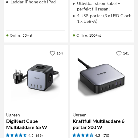
Laddar iPhone och iPad
Utbytbar strömkabel –
perfekt till resan!
4 USB-portar (3 x USB-C och
1 x USB-A)
Online
:
50+ st
Online
:
100+ st
164
145
Ugreen
Ugreen
DigiNest Cube
Kraftfull Multiladdare 6
Multiladdare 65 W
portar 200 W
4.5
(69)
4.5
(70)