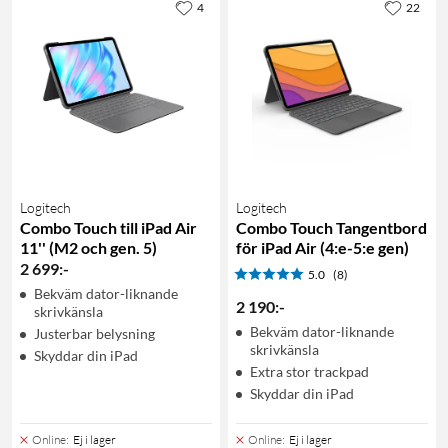
4
22
Logitech
Logitech
Combo Touch till iPad Air
Combo Touch Tangentbord
11'' (M2 och gen. 5)
för iPad Air (4:e-5:e gen)
2 699
:
-
5.0
(8)
Bekväm dator-liknande
2 190
:
-
skrivkänsla
Bekväm dator-liknande
Justerbar belysning
skrivkänsla
Skyddar din iPad
Extra stor trackpad
Skyddar din iPad
Online
:
Ej i lager
Online
:
Ej i lager