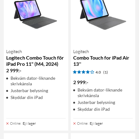
Logitech
Logitech
Logitech Combo Touch för
Combo Touch for iPad Air
iPad Pro 11" (M4, 2024)
13''
2 999
:
-
4.0
(1)
Bekväm dator-liknande
2 999
:
-
skrivkänsla
Bekväm dator-liknande
Justerbar belysning
skrivkänsla
Skyddar din iPad
Justerbar belysning
Skyddar din iPad
Online
:
Ej i lager
Online
:
Ej i lager