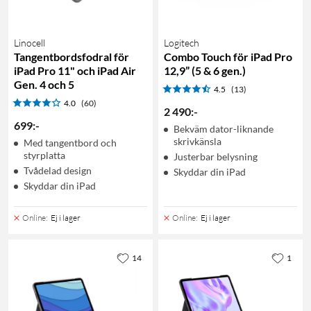
Linocell
Logitech
Tangentbordsfodral för
Combo Touch för iPad Pro
iPad Pro 11" och iPad Air
12,9” (5 & 6 gen.)
Gen. 4 och 5
4.5
(13)
4.0
(60)
2 490
:
-
699
:
-
Bekväm dator-liknande
skrivkänsla
Med tangentbord och
styrplatta
Justerbar belysning
Tvådelad design
Skyddar din iPad
Skyddar din iPad
Online
:
Ej i lager
Online
:
Ej i lager
14
1