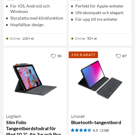
För iOS, Android och
Perfekt för Apple-enheter
Windows
Ultrakompakt och elegant
Styrplatta med klickfunktion
För upp till tre enheter
Hopfällbar design
Online
:
100+ st
Online
:
50+ st
33% RABATT
50
87
Logitech
Linocell
Slim Folio
Bluetooth-tangentbord
Tangentbordsfodral för
4.5
(138)
iPad 10,2", Air 3:e och Pro