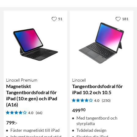
51
181
Linocell Premium
Linocell
Magnetiskt
Tangentbordsfodral för
Tangentbordsfodral för
iPad 10.2 och 10.5
iPad (10:e gen) och iPad
4.0
(250)
(A16)
90
499
4.0
(66)
Med tangentbord och
799
:
-
styrplatta
Fäster magnetiskt till iPad
Tvådelad design
Inbyggd trackpad med stöd
Skyddar din iPad