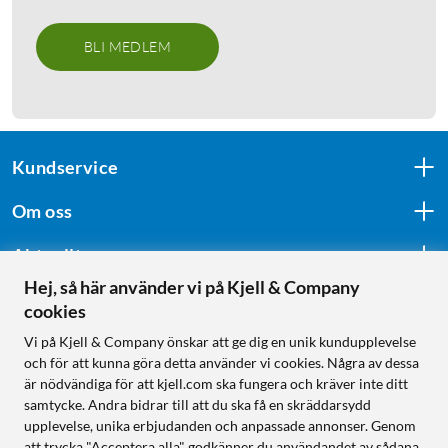
BLI MEDLEM
Kundservice
Om oss
Aktuellt
Hej, så här använder vi på Kjell & Company
cookies
Följ oss
Vi på Kjell & Company önskar att ge dig en unik kundupplevelse
och för att kunna göra detta använder vi cookies. Några av dessa
är nödvändiga för att kjell.com ska fungera och kräver inte ditt
samtycke. Andra bidrar till att du ska få en skräddarsydd
Handla från:
upplevelse, unika erbjudanden och anpassade annonser. Genom
att trycka "Acceptera alla" godkänner du användandet av sådana