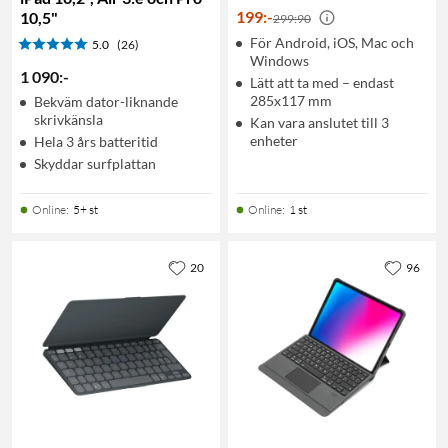
199
:
-
10,5"
299:90
För Android, iOS, Mac och
5.0
(26)
Windows
1 090
:
-
Lätt att ta med – endast
285x117 mm
Bekväm dator-liknande
skrivkänsla
Kan vara anslutet till 3
enheter
Hela 3 års batteritid
Skyddar surfplattan
Online
:
5+ st
Online
:
1 st
20
96