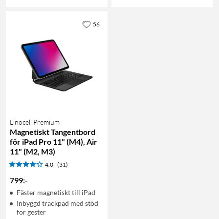
56
Linocell Premium
Magnetiskt Tangentbord
för iPad Pro 11" (M4), Air
11" (M2, M3)
4.0
(31)
799
:
-
Fäster magnetiskt till iPad
Inbyggd trackpad med stöd
för gester