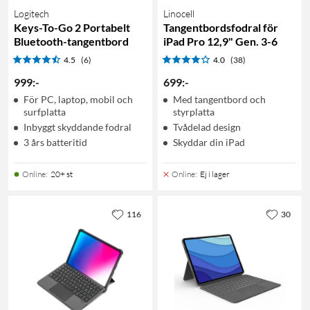
Logitech
Linocell
Keys-To-Go 2 Portabelt
Tangentbordsfodral för
Bluetooth-tangentbord
iPad Pro 12,9" Gen. 3-6
4.5
(6)
4.0
(38)
999
:
-
699
:
-
För PC, laptop, mobil och
Med tangentbord och
surfplatta
styrplatta
Inbyggt skyddande fodral
Tvådelad design
3 års batteritid
Skyddar din iPad
Online
:
20+ st
Online
:
Ej i lager
116
30