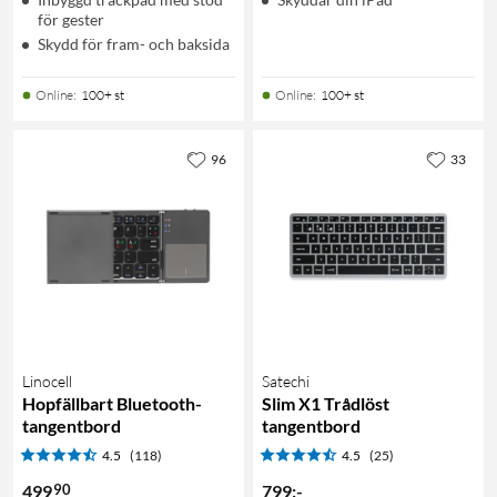
för gester
Skydd för fram- och baksida
Online
:
100+ st
Online
:
100+ st
96
33
Linocell
Satechi
Hopfällbart Bluetooth-
Slim X1 Trådlöst
tangentbord
tangentbord
4.5
(118)
4.5
(25)
90
499
799
:
-