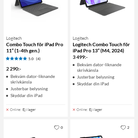
Logitech
Logitech
Combo Touch för iPad Pro
Logitech Combo Touch för
11” (1-4th gen.)
iPad Pro 13” (M4, 2024)
3 499
:
-
5.0
(4)
Bekväm dator-liknande
2 290
:
-
skrivkänsla
Bekväm dator-liknande
Justerbar belysning
skrivkänsla
Skyddar din iPad
Justerbar belysning
Skyddar din iPad
Online
:
Ej i lager
Online
:
Ej i lager
0
2