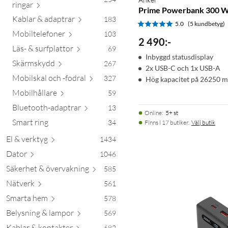
r
ingar
Prime Powerbank 300 W
Kablar & ada
ptrar
183
5.0
(5 kundbetyg)
Mobiltele
foner
103
2 490
:
-
Läs- & surfpl
attor
69
Inbyggd statusdisplay
Skärm
skydd
267
2x USB-C och 1x USB-A
Mobilskal och -f
odral
327
Hög kapacitet på 26250 
Mobilhå
llare
59
Bluetooth-ada
ptrar
13
Online
:
5+ st
Smart ring
34
Finns i 17 butiker.
Välj butik
El & ve
rktyg
1434
Dator
1046
Säkerhet & överva
kning
585
Nätverk
561
Smart
a hem
578
Belysning & l
ampor
569
Kablar & kont
akter
682