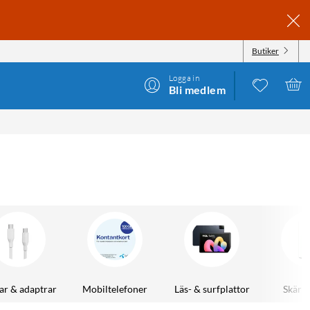
Butiker
Logga in
Bli medlem
ar & adaptrar
Mobiltelefoner
Läs- & surfplattor
Skärm