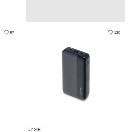
87
120
Linocell