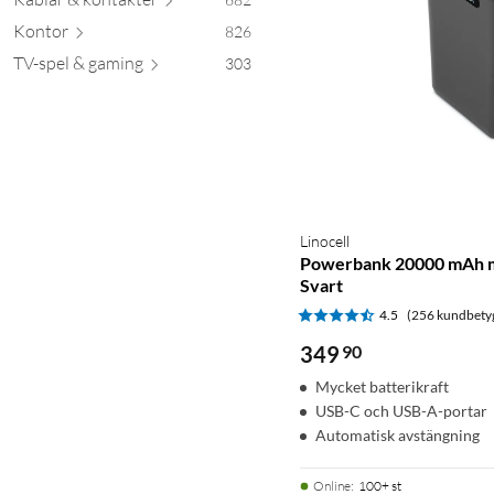
Kontor
826
TV-spel & g
aming
303
Linocell
Powerbank 20000 mAh 
Svart
4.5
(256 kundbety
349
90
Mycket batterikraft
USB-C och USB-A-portar
Automatisk avstängning
Online
:
100+ st