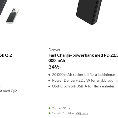
Denver
5k Qi2
Fast Charge-powerbank med PD 22,
000 mAh
)
349
:
-
20 000 mAh räcker till flera laddningar
Power Delivery 22,5 W för snabbladdni
-C
USB-C och två USB-A för flera enheter
at med Qi2
Online
:
50+ st
Finns i 85 butiker.
Välj butik