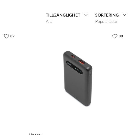
TILLGÄNGLIGHET
SORTERING
Alla
Populäraste
89
88
Linocell