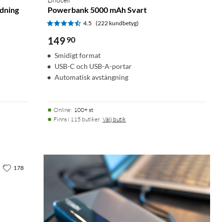
dning
Powerbank 5000 mAh Svart
4.5
(222 kundbetyg)
149
90
Smidigt format
USB-C och USB-A-portar
Automatisk avstängning
Online
:
100+ st
Finns i 115 butiker.
Välj butik
178