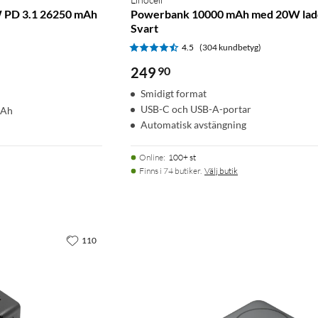
 PD 3.1 26250 mAh
Powerbank 10000 mAh med 20W lad
Svart
4.5
(304 kundbetyg)
249
90
Smidigt format
USB-C och USB-A-portar
mAh
Automatisk avstängning
Online
:
100+ st
Finns i 74 butiker.
Välj butik
110