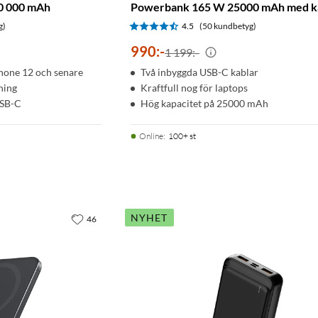
0 000 mAh
Powerbank 165 W 25000 mAh med k
g)
4.5
(50 kundbetyg)
990
:
-
1 199:-
Phone 12 och senare
Två inbyggda USB-C kablar
ning
Kraftfull nog för laptops
USB-C
Hög kapacitet på 25000 mAh
Online
:
100+ st
NYHET
46