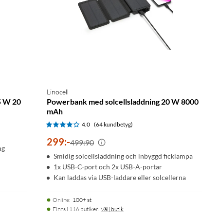
Linocell
5 W 20
Powerbank med solcellsladdning 20 W 8000
mAh
4.0
(64 kundbetyg)
299
:
-
499:90
ng
Smidig solcellsladdning och inbyggd ficklampa
1x USB-C-port och 2x USB-A-portar
Kan laddas via USB-laddare eller solcellerna
Online
:
100+ st
Finns i 116 butiker.
Välj butik