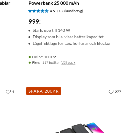
ablar
Powerbank 25 000 mAh
4.5
(133 kundbetyg)
999
:
-
Stark, upp till 140 W
Display som bl.a. visar batterikapacitet
Lågeffektläge för t.ex. hörlurar och klockor
Online
:
100+ st
Finns i 117 butiker.
Välj butik
SPARA 200KR
4
277