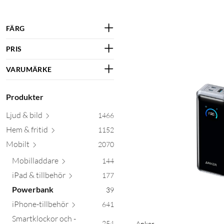
FÄRG
PRIS
VARUMÄRKE
Produkter
Ljud &
bild
1466
Hem & f
ritid
1152
Mobilt
2070
Mobilla
ddare
144
iPad & till
behör
177
Powerbank
39
iPhone-till
behör
641
Smartklockor och -
254
Anker