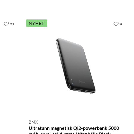
NYHET
51
4
BMX
Ultratunn magnetisk Qi2-powerbank 5000
mAh, semi-solid-state i titanhölje Black