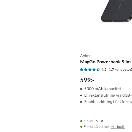
Anker
MagGo Powerbank Slim 
4.5
(17 kundbetyg
599
:
-
5000 mAh kapacitet
Direktanslutning via USB
Snabb laddning i fickform
Online
:
5+ st
Finns i 10 butiker.
Välj butik