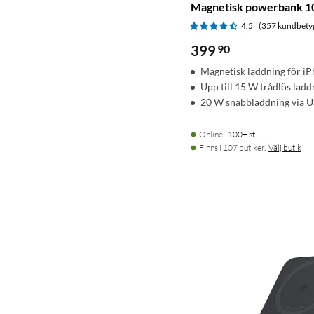
Magnetisk powerbank 1
4.5
(357 kundbety
399
90
Magnetisk laddning för i
Upp till 15 W trådlös ladd
20 W snabbladdning via 
Online
:
100+ st
Finns i 107 butiker.
Välj butik