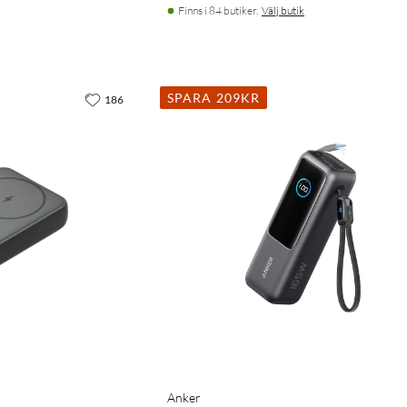
Finns i 84 butiker.
Välj butik
SPARA 209KR
186
Anker