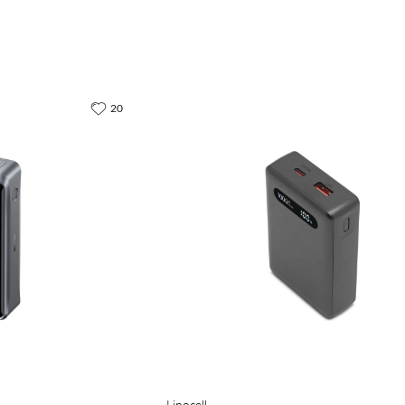
20
Linocell