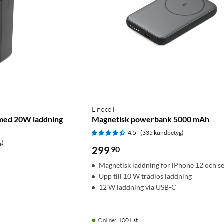
Linocell
med 20W laddning
Magnetisk powerbank 5000 mAh
4.5
(335 kundbetyg)
g)
299
90
Magnetisk laddning för iPhone 12 och s
Upp till 10 W trådlös laddning
12 W laddning via USB-C
Online
:
100+ st