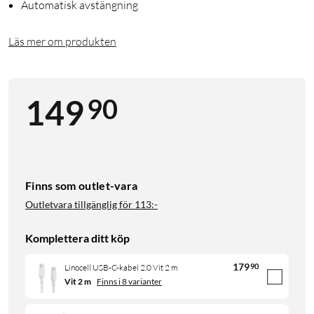
Automatisk avstängning
Läs mer om produkten
90
149
Finns som outlet-vara
Outletvara tillgänglig för
113:-
Komplettera ditt köp
179
90
Linocell USB-C-kabel 2.0 Vit 2 m
Vit 2 m
Finns i 8 varianter