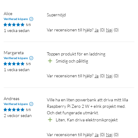
Alice
Supernöjd
Verifierad köpare
5/5
Var recensionen till hjälp?
Ja
(
0
)
Nej
(
0
)
1 vecka sedan
Margareta
Toppen produkt för en laddning 
Verifierad köpare
Smidig och pålitlig
5/5
1 vecka sedan
Var recensionen till hjälp?
Ja
(
0
)
Nej
(
0
)
Andreas
Ville ha en liten powerbank att driva mitt lilla 
Verifierad köpare
Raspberry Pi Zero 2 W + eInk projekt med. 
5/5
Och det fungerade utmärkt.
2 veckor sedan
Liten, Kan driva elektronikprojekt
Var recensionen till hjälp?
Ja
(
0
)
Nej
(
0
)