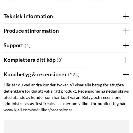
Med både USB-C och USB-A-portar för laddning av mobiler,
Teknisk information
surfplattor, hörlurar, m.m. Även perfekt för att driva USB-
fläktar och liknande tillbehör, när du inte har tillgång till ett
Producentinformation
vägguttag.
Support
(
1
)
Laddning och uppladdningstider
Input:
Komplettera ditt köp
(
3
)
USB-C: 5 V/2,1 A
Kundbetyg & recensioner
(
224
)
Output:
USB-A: 5 V/2,1 A max
Här ser du vad andra kunder tycker. Vi visar alla betyg för att göra
USB-C: 5 V/2,1 A max
det enklare för dig att välja rätt produkt. Recensionerna nedan skrivs
uteslutande av kunder som har köpt varan. Betyg och recensioner
Total output:
administreras av TestFreaks. Läs mer om villkor för publicering här
10.5 W max (USB-C + USB-A)
www.kjell.com/se/villkor/recensioner.
Laddningstid:
ca 3 timmar