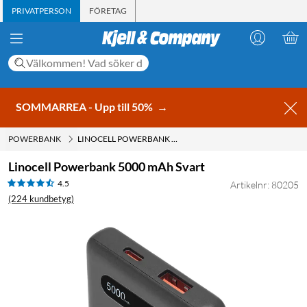
PRIVATPERSON
FÖRETAG
SOMMARREA - Upp till 50%
→
POWERBANK
LINOCELL POWERBANK 5000 MAH SVART
Linocell Powerbank 5000 mAh Svart
4.5
Artikelnr: 80205
(224 kundbetyg)