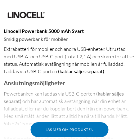
Linocell Powerbank 5000 mAh Svart
Smidig powerbank för mobilen
Extrabatteri för mobiler och andra USB-enheter. Utrustad
med USB-A- och USB-C-port (totalt 2,1 A) och skärm för att se
status. Automatisk avstängning när mobilen är fulladdad.
Laddas via USB-C-porten
(kablar säljes separat)
.
Anslutningsmöjligheter
Powerbanken kan laddas via USB-C-porten
(kablar säljes
separat)
och har automatisk avstängning, när din enhet är
fulladdat, eller när du kopplar bort den från din powerbank.
Med små mått, är den lätt att alltid ha nära till hands. Mått:
94x62x15 mm.
LÄS MER OM PRODUKTEN
Med portar för dina enheter och tillbehör