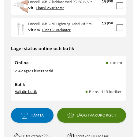
199
90
Linocell USB-C-laddare med PD 20 W Vit
Vit
Finns i 2 varianter
179
90
Linocell USB-C till Lightning-kabel Vit 2 m
Vit 2 m
Finns i 3 varianter
Lagerstatus online och butik
Online
100+ st
2-4 dagars leveranstid
Butik
Välj din butik
Finns i 115 butiker.
HÄMTA
LÄGG I VARUKORGEN
Fri frakt från 599:-
Öppet köp i 100 dagar