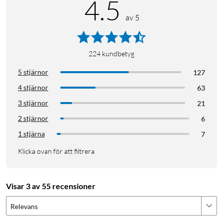
4.5
av 5
224
kundbetyg
5 stjärnor
127
4 stjärnor
63
3 stjärnor
21
2 stjärnor
6
1 stjärna
7
Klicka ovan för att filtrera
Visar 3 av 55 recensioner
Relevans