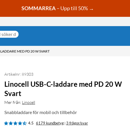
SOMMARREA
– Upp till 50% →
-LADDARE MED PD 20 W SVART
Artikelnr: 89303
Linocell USB-C-laddare med PD 20 W
Svart
Mer från:
Linocell
Snabbladdare för mobil och tillbehör
4.5
6179 kundbetyg
3 frågor/svar
|