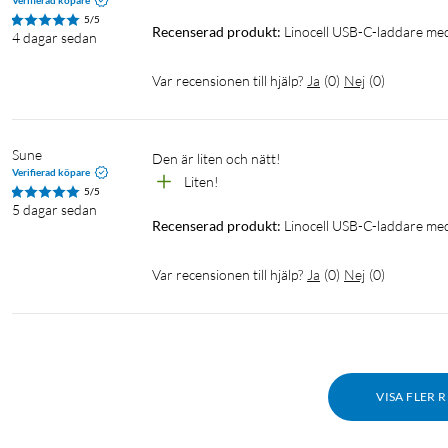
Verifierad köpare
Laddare för iPhone X
Laddare för iPhone XR
Laddare för i
5/5
Recenserad produkt:
Linocell USB-C-laddare me
4 dagar sedan
Laddare för iPhone 11 Pro
Laddare för iPhone 11 Pro Max
Var recensionen till hjälp?
Ja
(
0
)
Nej
(
0
)
Laddare för iPhone 12 Pro Max
Laddare för iPhone 12 Mini
Laddare för iPhone 13 Pro Max
Laddare för iPhone 13 Mini
Sune
Den är liten och nätt!
Verifierad köpare
Laddare iPhone 14 Plus
Laddare iPhone 14 Pro
Laddare iP
Liten!
5/5
5 dagar sedan
Recenserad produkt:
Linocell USB-C-laddare me
Var recensionen till hjälp?
Ja
(
0
)
Nej
(
0
)
VISA FLER 