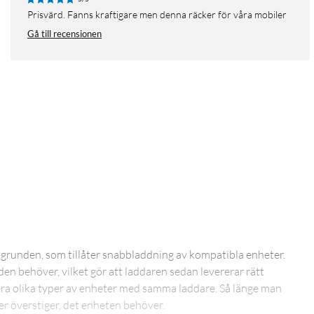
Prisvärd. Fanns kraftigare men denna räcker för våra mobiler
Gå till recensionen
runden, som tillåter snabbladdning av kompatibla enheter.
en behöver, vilket gör att laddaren sedan levererar rätt
flera olika typer av enheter med samma laddare. Så länge man
 överstiger, det enheten behöver.