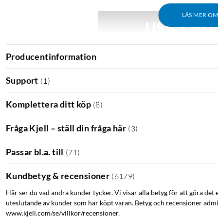
LÄS MER O
Producentinformation
Support
(
1
)
Komplettera ditt köp
(
8
)
Fråga Kjell – ställ din fråga här
(
3
)
Passar bl.a. till
(
71
)
Kundbetyg & recensioner
(
6179
)
Här ser du vad andra kunder tycker. Vi visar alla betyg för att göra det 
uteslutande av kunder som har köpt varan. Betyg och recensioner admin
www.kjell.com/se/villkor/recensioner.