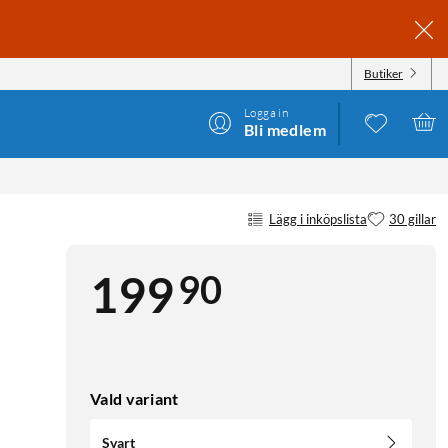
Butiker
Logga in
Bli medlem
Lägg i inköpslista
30 gillar
90
199
Vald variant
Svart