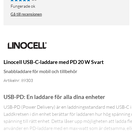
Fungerade ok
Gå till recensionen
Linocell USB-C-laddare med PD 20 W Svart
Snabbladdare för mobil och tillbehör
Artikelnr: 89303
USB-PD: En laddare för alla dina enheter
USB-PD (Power Delivery) är en laddningsstandard med USB-C i g
Laddkretsen i din enhet berättar för laddaren hur hög spänning d
spänning till rätt enhet. Detta låser upp möjligheten att ladda 
använder en PD-laddare med en max-watt som är detsamma, eller