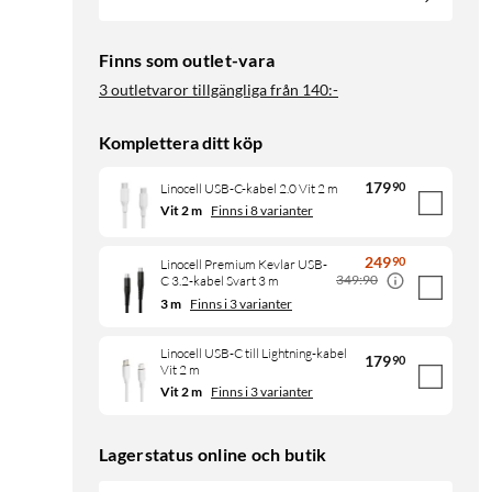
Finns som outlet-vara
3 outletvaror tillgängliga från
140:-
Komplettera ditt köp
179
90
Linocell USB-C-kabel 2.0 Vit 2 m
Vit 2 m
Finns i 8 varianter
249
90
Linocell Premium Kevlar USB-
349:90
C 3.2-kabel Svart 3 m
3 m
Finns i 3 varianter
Linocell USB-C till Lightning-kabel
179
90
Vit 2 m
Vit 2 m
Finns i 3 varianter
Lagerstatus online och butik