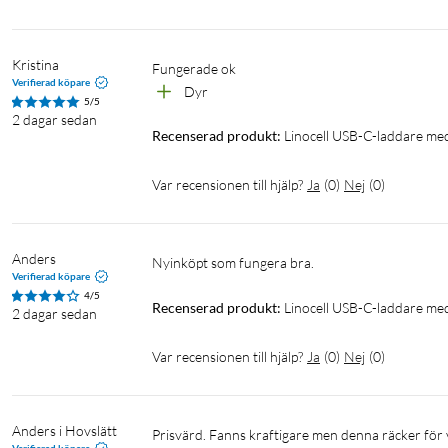
Med Quick Charge 3.0 laddar du din kompatibla Android-telefon 
övriga Android-enheter med normal hastighet.
Kristina
Fungerade ok
Verifierad köpare
För laddning av alla dina enheter
Dyr
5/5
2 dagar sedan
Laddaren fungerar även perfekt för att ladda upp hela familjen
Recenserad produkt:
Linocell USB-C-laddare me
om din enhet laddas via USB-C, Lightning, Micro-USB eller trådl
din enhet använder.
Var recensionen till hjälp?
Ja
(
0
)
Nej
(
0
)
Specifikationer
Inspänning: 100-240 V
Anders
Nyinköpt som fungera bra. 
Max utspänning: 5 V/3 A, 9 V/2,22 A, 12 V/1,67 A
Verifierad köpare
4/5
Mått: 32x29x29 mm
Recenserad produkt:
Linocell USB-C-laddare me
2 dagar sedan
Uttag: USB-C
Var recensionen till hjälp?
Ja
(
0
)
Nej
(
0
)
GaN
Fungerar med MagSafe
iPhone 5-laddare
Laddare
Anders i Hovslätt
Prisvärd. Fanns kraftigare men denna räcker för