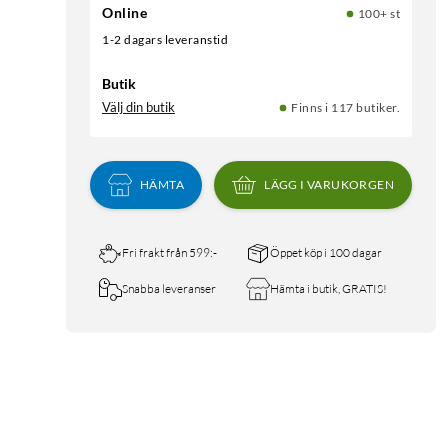
Online
100+ st
1-2 dagars leveranstid
Butik
Välj din butik
Finns i 117 butiker.
HÄMTA
LÄGG I VARUKORGEN
Fri frakt från 599:-
Öppet köp i 100 dagar
Snabba leveranser
Hämta i butik, GRATIS!