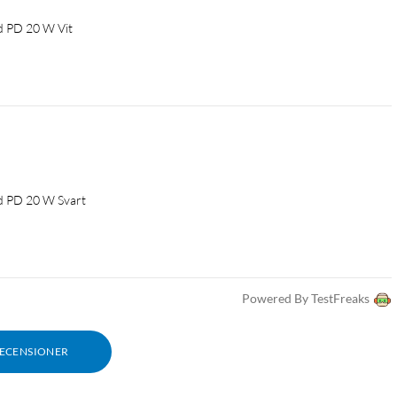
Phone Xs
Laddare för iPhone SE
Laddare för iPhone 11
d PD 20 W Vit
Laddare för iPhone 12
Laddare för iPhone 12 Pro
Laddare för iPhone 13
Laddare för iPhone 13 Pro
Apple laddare
Laddare för iPhone 14
hone 14 Pro Max
AirPods
AirPods Pro
d PD 20 W Svart
Powered By TestFreaks
RECENSIONER