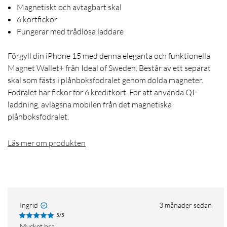
Magnetiskt och avtagbart skal
6 kortfickor
Fungerar med trådlösa laddare
Förgyll din iPhone 15 med denna eleganta och funktionella
Magnet Wallet+ från Ideal of Sweden. Består av ett separat
skal som fästs i plånboksfodralet genom dolda magneter.
Fodralet har fickor för 6 kreditkort. För att använda QI-
laddning, avlägsna mobilen från det magnetiska
plånboksfodralet.
Läs mer om produkten
Ingrid
3 månader sedan
5/5
Mycket bra