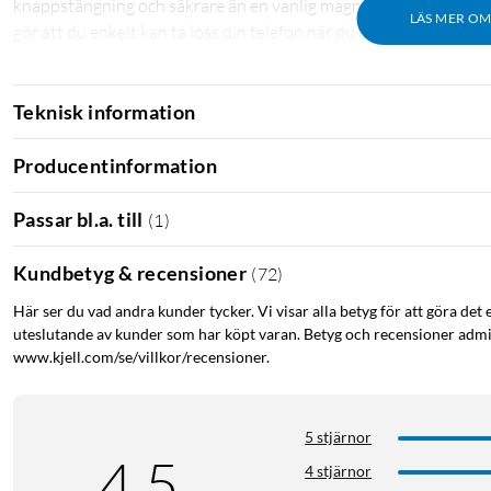
knappstängning och säkrare än en vanlig magnetisk stängning uta
LÄS MER O
gör att du enkelt kan ta loss din telefon när du inte behöver ha h
Teknisk information
Producentinformation
Passar bl.a. till
(
1
)
Kundbetyg & recensioner
(
72
)
Här ser du vad andra kunder tycker. Vi visar alla betyg för att göra det 
uteslutande av kunder som har köpt varan. Betyg och recensioner admin
www.kjell.com/se/villkor/recensioner.
5 stjärnor
4.5
4 stjärnor