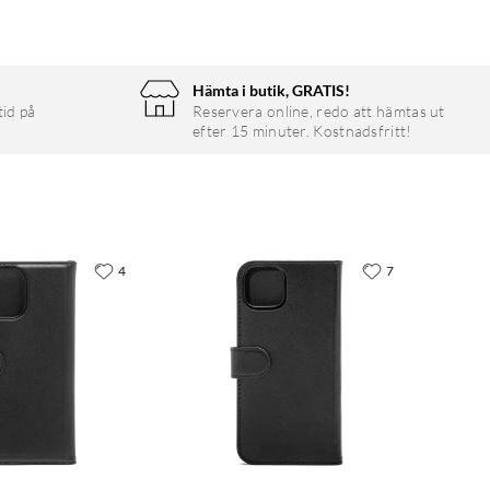
Hämta i butik, GRATIS!
tid på
Reservera online, redo att hämtas ut
efter 15 minuter. Kostnadsfritt!
4
7