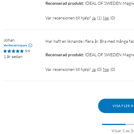
Recenserad produkt:
IDEAL OF SWEDEN Magnet 
Var recensionen till hjälp?
Ja
(
1
)
Nej
(
0
)
Johan
Har haft en liknande i flera år. Bra med många fac
Verifierad köpare
5/5
Recenserad produkt:
IDEAL OF SWEDEN Magnet 
1 år sedan
Var recensionen till hjälp?
Ja
(
0
)
Nej
(
0
)
VISA FLER 
Visar 5 av 1