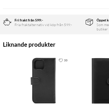
Fri frakt från 599:-
Öppet k
Fria fraktalternativ vid köp från 599:-
Som medl
butiker
Liknande produkter
33