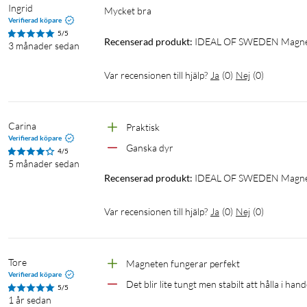
Ingrid
Mycket bra 
Verifierad köpare
5/5
Recenserad produkt:
IDEAL OF SWEDEN Magnet 
3 månader sedan
Var recensionen till hjälp?
Ja
(
0
)
Nej
(
0
)
Carina
Praktisk 
Verifierad köpare
Ganska dyr
4/5
5 månader sedan
Recenserad produkt:
IDEAL OF SWEDEN Magnet 
Var recensionen till hjälp?
Ja
(
0
)
Nej
(
0
)
Tore
Magneten fungerar perfekt
Verifierad köpare
Det blir lite tungt men stabilt att hålla i han
5/5
1 år sedan