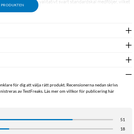
n knapp. Ett högkvalitativt svart standardskal medföljer, vilket
M PRODUKTEN
ela fodralet.
enklare för dig att välja rätt produkt. Recensionerna nedan skrivs
istreras av TestFreaks. Läs mer om villkor för publicering här
51
18