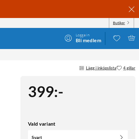
Butiker
Logga in
Bli medlem
Lägg i inköpslista
4 gillar
399
:
-
Vald variant
Svart