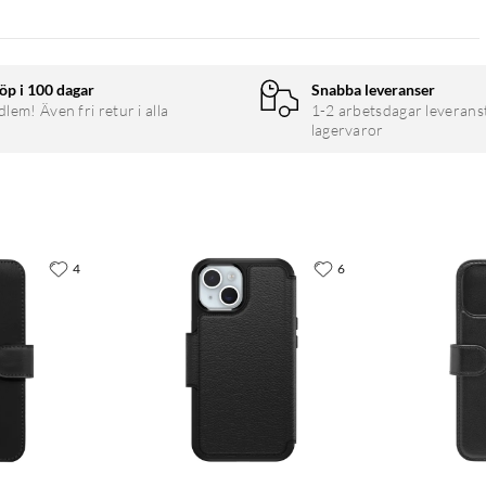
öp i 100 dagar
Snabba leveranser
em! Även fri retur i alla
1-2 arbetsdagar leverans
lagervaror
4
6