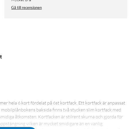
Gå till recensionen
t
r hela 6 kort fördelat på 6st kortfack. Ett kortfack är anpassat
å mobilplånbokens baksida finns två stycken slim kortfack med
smidiga åtkomsten. Kortfacken är stilrent skurna och gjorda för
ppstängning vilken är mycket smidigare än en vanlig