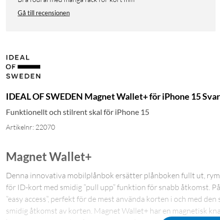
Gå till recensionen
IDEAL OF SWEDEN Magnet Wallet+ för iPhone 15 Svar
Funktionellt och stilrent skal för iPhone 15
Artikelnr: 22070
Magnet Wallet+
Denna innovativa mobilplånbok ersätter plånboken fullt ut, rymme
för ID-kort med smidig ”pull upp” funktion för snabb åtkomst. P
”easy access”, perfekt för de mest använda korten i och med den 
smidig åtkomst av korten. Magnet Wallet+ har en magnetisk kna