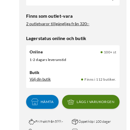
Finns som outlet-vara
2 outletvaror tillgängliga från
320:-
Lagerstatus online och butik
Online
100+ st
1-2 dagars leveranstid
Butik
Välj din butik
Finns i 112 butiker.
HÄMTA
LÄGG I VARUKORGEN
Fri frakt från 599:-
Öppet köp i 100 dagar