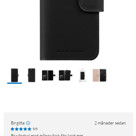
Birgitta
2 månader sedan
5/5
Bra fodral med många fack för kort mm