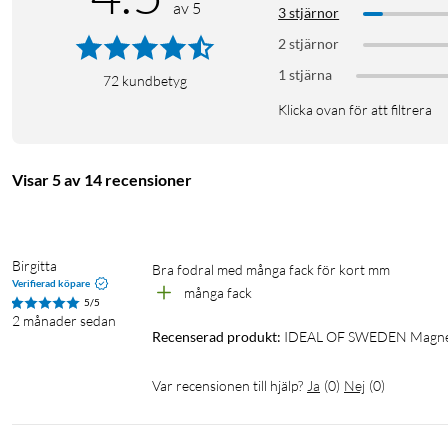
av 5
3 stjärnor
2 stjärnor
1 stjärna
72
kundbetyg
Klicka ovan för att filtrera
Visar 5 av 14 recensioner
Birgitta
Bra fodral med många fack för kort mm
Verifierad köpare
många fack
5/5
2 månader sedan
Recenserad produkt:
IDEAL OF SWEDEN Magnet 
Var recensionen till hjälp?
Ja
(
0
)
Nej
(
0
)