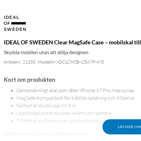
IDEAL OF SWEDEN Clear MagSafe Case – mobilskal till
Skydda mobilen utan att dölja designen
Artikelnr: 21333
Modellnr: IDCLCMSB-I2567P-470
Kort om produkten
Genomskinligt skal som låter iPhone 17 Pro Max synas.
MagSafe-kompatibelt för trådlös laddning och tillbehör.
Falltestat skydd upp till 3 m.
Upphöjda kanter skyddar skärm och kamera.
Tillverkat av återvunnen polykarbonat och återvunnen T
LÄS MER O
Skydd som känns – knappt syns