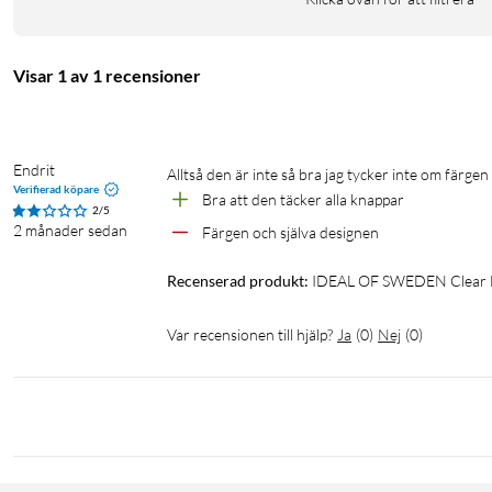
Material: återvunnen polykarbonat, återvunnen TPU
I förpackningen
Visar 1 av 1 recensioner
1 × Clear MagSafe Case mobilskal
Endrit
Alltså den är inte så bra jag tycker inte om färge
Verifierad köpare
Bra att den täcker alla knappar 
2/5
2 månader sedan
Färgen och själva designen 
Recenserad produkt:
IDEAL OF SWEDEN Clear Mag
Var recensionen till hjälp?
Ja
(
0
)
Nej
(
0
)