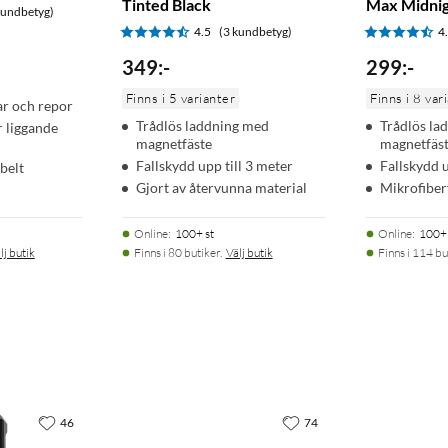
Tinted Black
Max Midnig
kundbetyg)
4.5
(3 kundbetyg)
4
349
:
-
299
:
-
Finns i 5 varianter
Finns i 8 var
ar och repor
Trådlös laddning med
Trådlös la
ör liggande
magnetfäste
magnetfäs
Fallskydd upp till 3 meter
Fallskydd u
belt
Gjort av återvunna material
Mikrofiber
Online
:
100+ st
Online
:
100+ 
lj butik
Finns i 80 butiker.
Välj butik
Finns i 114 bu
46
74