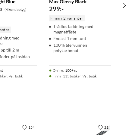
ht Blue
Max Glossy Black
299
:
-
.5
(4 kundbetyg)
Finns i 2 varianter
Trådlös laddning med
ianter
magnetfäste
ddning med
Endast 1 mm tunt
te
100 % återvunnen
pp till 2 m
polykarbonat
foder på insidan
st
Online
:
100+ st
tiker.
Välj butik
Finns i 115 butiker.
Välj butik
154
21