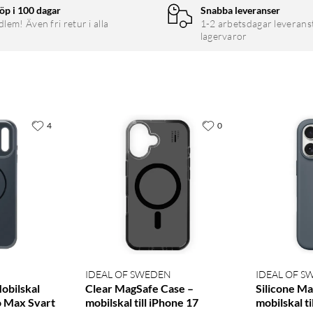
öp i 100 dagar
Snabba leveranser
em! Även fri retur i alla
1-2 arbetsdagar leverans
lagervaror
4
0
IDEAL OF SWEDEN
IDEAL OF 
obilskal
Clear MagSafe Case –
Silicone M
o Max Svart
mobilskal till iPhone 17
mobilskal t