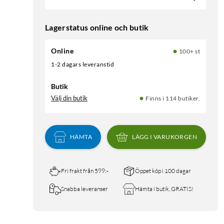
Lagerstatus online och butik
Online
100+ st
1-2 dagars leveranstid
Butik
Välj din butik
Finns i 114 butiker.
HÄMTA
LÄGG I VARUKORGEN
Fri frakt från 599:-
Öppet köp i 100 dagar
Snabba leveranser
Hämta i butik, GRATIS!