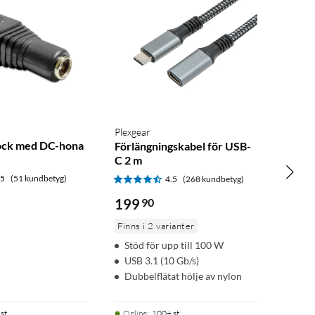
Plexgear
ock med DC-hona
Förlängningskabel för USB-
m
C 2 m
.5
(51 kundbetyg)
4.5
(268 kundbetyg)
199
90
Finns i 2 varianter
Stöd för upp till 100 W
USB 3.1 (10 Gb/s)
Dubbelflätat hölje av nylon
st
Online
:
100+ st