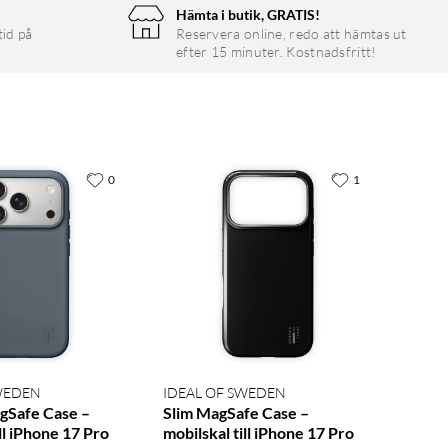
Hämta i butik, GRATIS!
tid på
Reservera online, redo att hämtas ut
efter 15 minuter. Kostnadsfritt!
0
1
SWEDEN
IDEAL OF SWEDEN
agSafe Case –
Slim MagSafe Case –
ill iPhone 17 Pro
mobilskal till iPhone 17 Pro