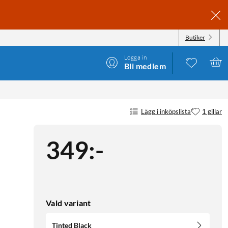
Butiker
Logga in
Bli medlem
Lägg i inköpslista
1 gillar
349
:
-
Vald variant
Tinted Black