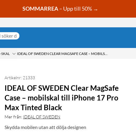
SOMMARREA
– Upp till 50% →
-SKAL
IDEAL OF SWEDEN CLEAR MAGSAFE CASE – MOBILSKAL TILL IPHONE 17 PRO MAX TINTED BLACK
Artikelnr: 21333
IDEAL OF SWEDEN Clear MagSafe
Case – mobilskal till iPhone 17 Pro
Max Tinted Black
Mer från:
IDEAL OF SWEDEN
Skydda mobilen utan att dölja designen