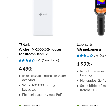
TP-Link
Luxorparts
Archer NX500 5G-router
Värmekamera
för utomhusbruk
3.0
(42 
4.0
(5 kundbetyg)
1 999
:
-
4 490
:
-
Inspektera värme
kalldrag
IP66-klassad – gjord för väder
och vind
Högupplöst 2,4”
Wifi 6 AX3000 för hög
Spara bilder på m
kapacitet
(Micro-SD)
Flexibel placering med PoE
Online
:
100+ st
Online
:
100+ st