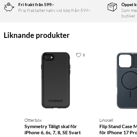
Fri frakt från 599:-
Öppet k
Fria fraktalternativ vid köp från 599:-
Som medl
butiker
Liknande produkter
3
Otterbox
Linocell
Symmetry Tåligt skal för
Flip Stand Case M
iPhone 6, 6s, 7, 8, SE Svart
för iPhone 17 Pr