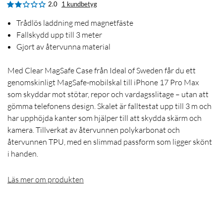
2.0
1 kundbetyg
Trådlös laddning med magnetfäste
Fallskydd upp till 3 meter
Gjort av återvunna material
Med Clear MagSafe Case från Ideal of Sweden får du ett
genomskinligt MagSafe-mobilskal till iPhone 17 Pro Max
som skyddar mot stötar, repor och vardagsslitage – utan att
gömma telefonens design. Skalet är falltestat upp till 3 m och
har upphöjda kanter som hjälper till att skydda skärm och
kamera. Tillverkat av återvunnen polykarbonat och
återvunnen TPU, med en slimmad passform som ligger skönt
i handen.
Läs mer om produkten