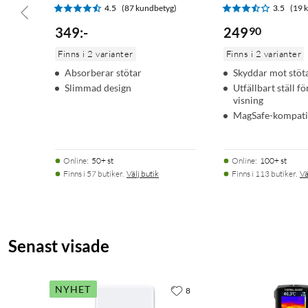
4.5
(87 kundbetyg)
3.5
(19 
349
:
-
249
90
Finns i 2 varianter
Finns i 2 varianter
Absorberar stötar
Skyddar mot stöt
Slimmad design
Utfällbart ställ f
visning
MagSafe-kompati
Online
:
50+ st
Online
:
100+ st
Finns i 57 butiker.
Välj butik
Finns i 113 butiker.
Vä
Senast visade
NYHET
8