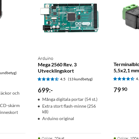
Arduino
Terminalbl
Mega 2560 Rev. 3
5,5x2,1 m
Utvecklingskort
kundbetyg)
4
4.5
(13 kundbetyg)
79
90
699
:
-
läckor och
Många digitala portar (54 st.)
 LCD-skärm
Extra stort flash-minne (256
kB)
inneskort
Arduino original
Online
:
20+ st
Online
:
100+ 