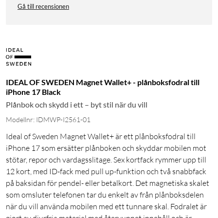
Gå till recensionen
IDEAL OF SWEDEN Magnet Wallet+ - plånboksfodral till
iPhone 17 Black
Plånbok och skydd i ett – byt stil när du vill
Modellnr: IDMWP-I2561-01
Ideal of Sweden Magnet Wallet+ är ett plånboksfodral till
iPhone 17 som ersätter plånboken och skyddar mobilen mot
stötar, repor och vardagsslitage. Sex kortfack rymmer upp till
12 kort, med ID-fack med pull up-funktion och två snabbfack
på baksidan för pendel- eller betalkort. Det magnetiska skalet
som omsluter telefonen tar du enkelt av från plånboksdelen
när du vill använda mobilen med ett tunnare skal. Fodralet är
gjort av djurfria material med återvunnet innehåll och är