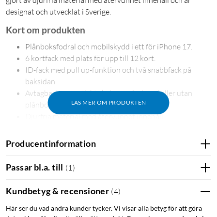
designat och utvecklat i Sverige.
Kort om produkten
Plånboksfodral och mobilskydd i ett för iPhone 17.
6 kortfack med plats för upp till 12 kort.
ID-fack med pull up-funktion och två snabbfack på
baksidan.
Avtagbart magnetiskt skal – använd med eller utan
LÄS MER OM PRODUKTEN
plånboksdel.
Djurfria material med återvunnet innehåll.
Plånbok och mobilskydd i ett
Producentinformation
Magnet Wallet+ kan ersätta plånboken helt. Sex kortfack
rymmer upp till 12 kort: två snabbfack på baksidan för pendel-
Passar bl.a. till
(
1
)
eller betalkort och ett ID-fack med pull up-funktion för smidig
åtkomst. Magnetisk knappstängning håller fodralet säkert
Kundbetyg & recensioner
(
4
)
stängt.
Här ser du vad andra kunder tycker. Vi visar alla betyg för att göra