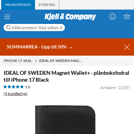
PRIVATPERSON
FÖRETAG
SOMMARREA - Upp till 50%
→
IPHONE 17-SKAL
IDEAL OF SWEDEN MAGNET WALLET+ - PLÅNBOKSFODRAL TILL IPHONE 17 BLACK
IDEAL OF SWEDEN Magnet Wallet+ - plånboksfodral
till iPhone 17 Black
5.0
Artikelnr: 21357
(4 kundbetyg)