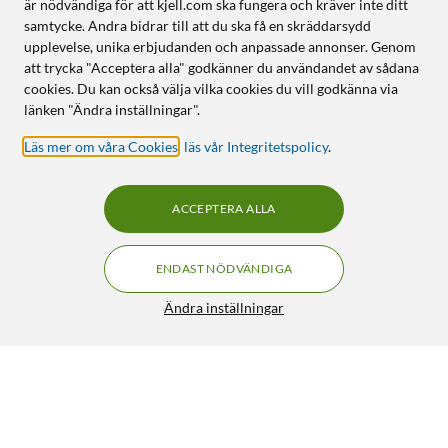
är nödvändiga för att kjell.com ska fungera och kräver inte ditt
samtycke. Andra bidrar till att du ska få en skräddarsydd
upplevelse, unika erbjudanden och anpassade annonser. Genom
att trycka "Acceptera alla" godkänner du användandet av sådana
cookies. Du kan också välja vilka cookies du vill godkänna via
länken "Ändra inställningar".
Läs mer om våra Cookies
,
läs vår Integritetspolicy
.
ACCEPTERA ALLA
ENDAST NÖDVÄNDIGA
Ändra inställningar
IDEAL OF SWEDEN Magnet Wallet+ - plånboksfodral till
iPhone 17 Black
399:-
5/5
HÄMTA
LÄGG I VARUKORGEN