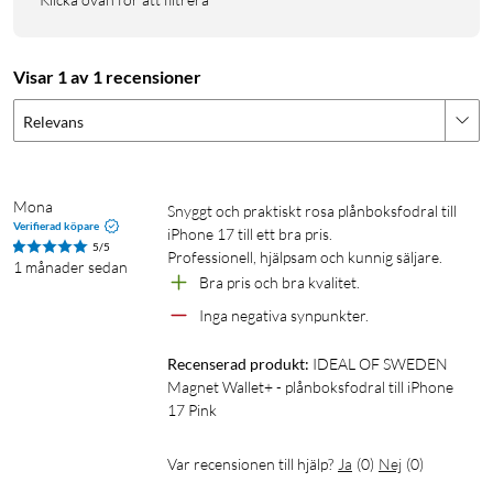
Fodermaterial: mikrofiber
Kortfack: 6 (plats för upp till 12 kort)
Stängning: magnetisk knapp
Visar 1 av 1 recensioner
Trådlös laddning: kompatibel med Ideal of Swedens trådlösa
laddare (med det inre magnetiska skalet)
Relevans
Återvunna material: ja
I förpackningen
Mona
Snyggt och praktiskt rosa plånboksfodral till 
1 × Magnet Wallet+ plånboksfodral
Verifierad köpare
iPhone 17 till ett bra pris.

5/5
1 × avtagbart magnetiskt skal
Professionell, hjälpsam och kunnig säljare.
1 månader sedan
Bra pris och bra kvalitet.
Inga negativa synpunkter.
Recenserad produkt:
IDEAL OF SWEDEN 
Magnet Wallet+ - plånboksfodral till iPhone 
17 Pink
Var recensionen till hjälp?
Ja
(
0
)
Nej
(
0
)