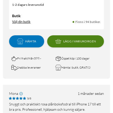
1-2 dagars leveranstid
Butik
Välj din butik
Finns i 94 butiker.
HÄMTA
LÄGG I VARUKORGEN
Fri frakt från 599:-
Öppet köp i 100 dagar
Snabba leveranser
Hämta i butik, GRATIS!
Mona
1 månader sedan
5/5
Snyggt och praktiskt rosa plånboksfodral till iPhone 17 till ett
bra pris. Professionell, hjälpsam och kunnig säljare.