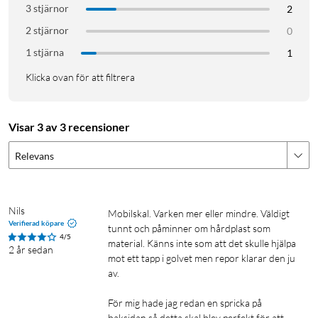
3 stjärnor
2
2 stjärnor
0
1 stjärna
1
Klicka ovan för att filtrera
Visar 3 av 3 recensioner
Relevans
Nils
Mobilskal. Varken mer eller mindre. Väldigt 
Verifierad köpare
tunnt och påminner om hårdplast som 
4/5
material. Känns inte som att det skulle hjälpa 
2 år sedan
mot ett tapp i golvet men repor klarar den ju 
av.

För mig hade jag redan en spricka på 
baksidan så detta skal blev perfekt för att 