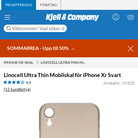
PRIVATPERSON
FÖRETAG
SOMMARREA - Upp till 50%
→
IPHONE XR-SKAL
LINOCELL ULTRA THIN MOBILSKAL FÖR IPHONE XR SVART
Linocell Ultra Thin Mobilskal för iPhone Xr Svart
4.0
Artikelnr: 99320
(12 kundbetyg)