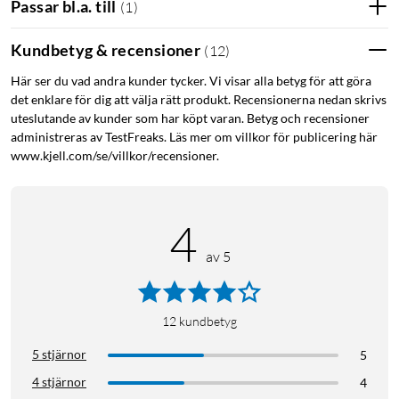
Passar bl.a. till
(
1
)
Kundbetyg & recensioner
(
12
)
Här ser du vad andra kunder tycker. Vi visar alla betyg för att göra
det enklare för dig att välja rätt produkt. Recensionerna nedan skrivs
uteslutande av kunder som har köpt varan. Betyg och recensioner
administreras av TestFreaks. Läs mer om villkor för publicering här
www.kjell.com/se/villkor/recensioner.
4
av 5
12
kundbetyg
5 stjärnor
5
4 stjärnor
4