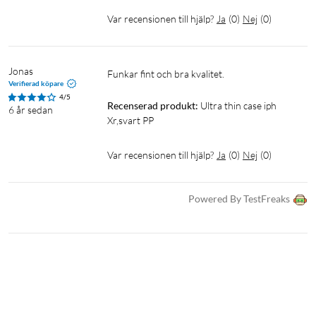
Var recensionen till hjälp?
Ja
(
0
)
Nej
(
0
)
Jonas
Funkar fint och bra kvalitet.
Verifierad köpare
4/5
Recenserad produkt:
Ultra thin case iph 
6 år sedan
Xr,svart PP
Var recensionen till hjälp?
Ja
(
0
)
Nej
(
0
)
Powered By TestFreaks