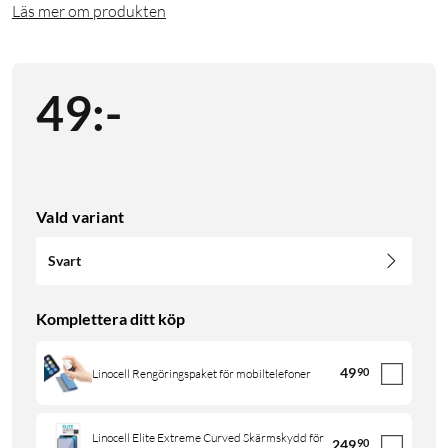
Läs mer om produkten
49
:
-
Vald variant
Svart
Komplettera ditt köp
49
90
Linocell Rengöringspaket för mobiltelefoner
Linocell Elite Extreme Curved Skärmskydd för
249
90