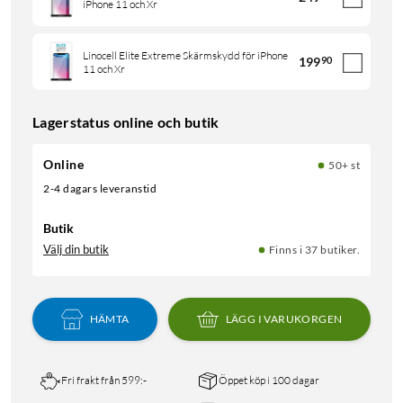
iPhone 11 och Xr
Linocell Elite Extreme Skärmskydd för iPhone
199
90
11 och Xr
Lagerstatus online och butik
Online
50+ st
2-4 dagars leveranstid
Butik
Välj din butik
Finns i 37 butiker.
HÄMTA
LÄGG I VARUKORGEN
Fri frakt från 599:-
Öppet köp i 100 dagar