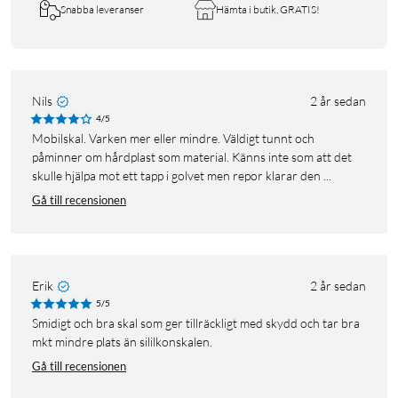
Snabba leveranser
Hämta i butik, GRATIS!
Nils
2 år sedan
4/5
Mobilskal. Varken mer eller mindre. Väldigt tunnt och
påminner om hårdplast som material. Känns inte som att det
skulle hjälpa mot ett tapp i golvet men repor klarar den ...
Gå till recensionen
Erik
2 år sedan
5/5
Smidigt och bra skal som ger tillräckligt med skydd och tar bra
mkt mindre plats än sililkonskalen.
Gå till recensionen