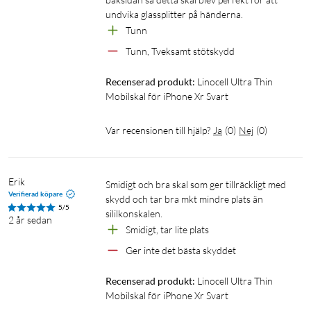
undvika glassplitter på händerna.
Tunn
Tunn, Tveksamt stötskydd
Recenserad produkt:
Linocell Ultra Thin 
Mobilskal för iPhone Xr Svart
Var recensionen till hjälp?
Ja
(
0
)
Nej
(
0
)
Erik
Smidigt och bra skal som ger tillräckligt med 
Verifierad köpare
skydd och tar bra mkt mindre plats än 
5/5
sililkonskalen.
2 år sedan
Smidigt, tar lite plats
Ger inte det bästa skyddet
Recenserad produkt:
Linocell Ultra Thin 
Mobilskal för iPhone Xr Svart