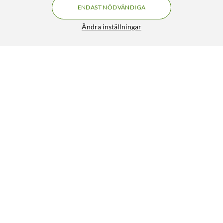
ENDAST NÖDVÄNDIGA
Ändra inställningar
Linocell Premium GaN multiladdare 65 W PD Svart
499:90
4.5/5
HÄMTA
LÄGG I VARUKORGEN
Liknande produkter
SPARA 200KR
211
30