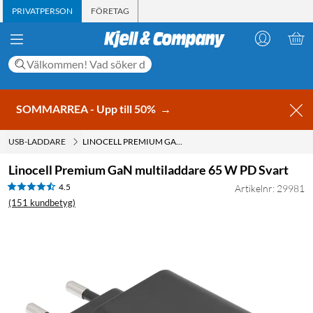
PRIVATPERSON
FÖRETAG
SOMMARREA - Upp till 50%
→
USB-LADDARE
LINOCELL PREMIUM GAN MULTILADDARE 65 W PD SVART
Linocell Premium GaN multiladdare 65 W PD Svart
4.5
Artikelnr: 29981
(151 kundbetyg)