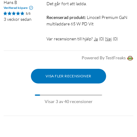
Hans B
Det går fort att ladda.
Verifierad köpare
5/5
Recenserad produkt:
Linocell Premium GaN 
3 veckor sedan
multiladdare 65 W PD Vit
Var recensionen till hjälp?
Ja
(
0
)
Nej
(
0
)
Powered By TestFreaks
VISA FLER RECENSIONER
Visar 3 av 40 recensioner