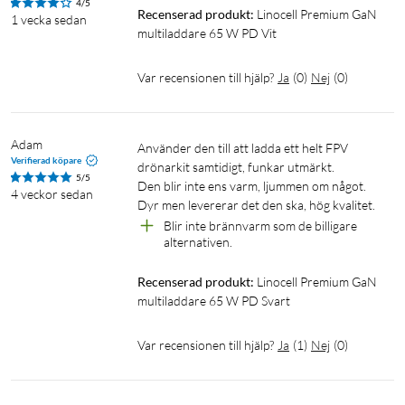
Vikt: 115 g
4/5
Recenserad produkt:
Linocell Premium GaN 
1 vecka sedan
multiladdare 65 W PD Vit
I förpackningen
GaN multiladdare 65 W
Var recensionen till hjälp?
Ja
(
0
)
Nej
(
0
)
Bruksanvisning
Multiladdare
Mobilladdare
GaN
USB-PD
Adam
Använder den till att ladda ett helt FPV 
Verifierad köpare
drönarkit samtidigt, funkar utmärkt.

USB-C
Fungerar med MagSafe
Datorladdare
5/5
Den blir inte ens varm, ljummen om något.

4 veckor sedan
Dyr men levererar det den ska, hög kvalitet.
Laddare för datorer
Laddare för surfplattor
Blir inte brännvarm som de billigare 
alternativen.
Laddare för laptop
Recenserad produkt:
Linocell Premium GaN 
multiladdare 65 W PD Svart
Var recensionen till hjälp?
Ja
(
1
)
Nej
(
0
)