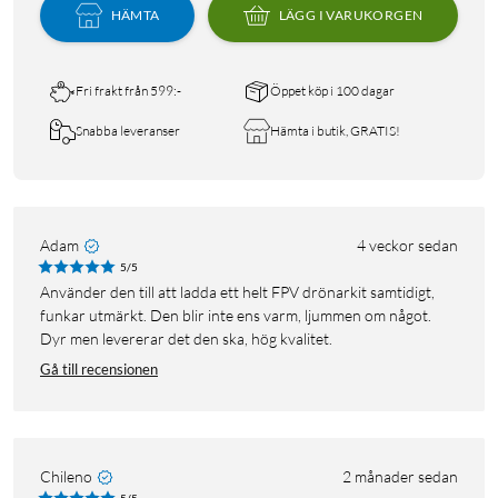
HÄMTA
LÄGG I VARUKORGEN
Fri frakt från 599:-
Öppet köp i 100 dagar
Snabba leveranser
Hämta i butik, GRATIS!
Adam
4 veckor sedan
5/5
Använder den till att ladda ett helt FPV drönarkit samtidigt,
funkar utmärkt. Den blir inte ens varm, ljummen om något.
Dyr men levererar det den ska, hög kvalitet.
Gå till recensionen
Chileno
2 månader sedan
5/5