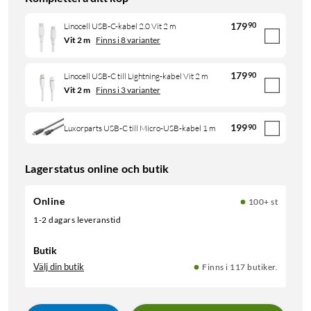
179
90
Linocell USB-C-kabel 2.0 Vit 2 m
Vit 2 m
Finns i 8 varianter
179
90
Linocell USB-C till Lightning-kabel Vit 2 m
Vit 2 m
Finns i 3 varianter
199
90
Luxorparts USB-C till Micro-USB-kabel 1 m
Lagerstatus online och butik
Online
100+ st
1-2 dagars leveranstid
Butik
Välj din butik
Finns i 117 butiker.