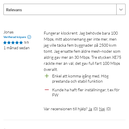
över 2,4 eller 5 GHz banden, som ger besökare tillgång till
Relevans
internet utan att de kan komma åt privata inställningar och
nätverksresurser.
Jonas
Fungerar klockrent. Jag behövde bara 100 
Specifikationer
Verifierad köpare
Mbps, mitt abonnemang ger inte mer, men 
5/5
Antal nätverksportar: 3 x gigabit-RJ45 (In/ut)
jag ville täcka fem byggnader på 2500 kvm 
1 månad sedan
Processor: 1.7 GHz Quad-Core CPU
tomt. Jag ersatte fem äldre mesh-noder som 
aldrig gav mer än 30 Mbps. Tre stycken XE75 
Kryptering: WPA/WPA2/WPA3
räckte mer än väl, det gav full fart 100 Mbps 
Mått: 105x105x169 mm
överallt.
Levereras med 3 x nätadapter, samt 1 x nätverkskabel
Enkel att komma igång med, Hög 
prestanda och stabil funktion
Kunde ha haft fler inställningar, t.ex för 
FW
Var recensionen till hjälp?
Ja
(
0
)
Nej
(
0
)