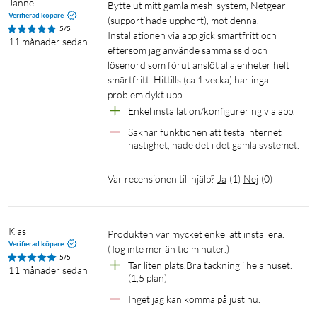
Janne
Bytte ut mitt gamla mesh-system, Netgear 
Verifierad köpare
(support hade upphört), mot denna. 
5/5
Installationen via app gick smärtfritt och 
11 månader sedan
eftersom jag använde samma ssid och 
lösenord som förut anslöt alla enheter helt 
smärtfritt. Hittills (ca 1 vecka) har inga 
problem dykt upp.
Enkel installation/konfigurering via app.
Saknar funktionen att testa internet 
hastighet, hade det i det gamla systemet.
Var recensionen till hjälp?
Ja
(
1
)
Nej
(
0
)
Klas
Produkten var mycket enkel att installera. 
Verifierad köpare
(Tog inte mer än tio minuter.)
5/5
Tar liten plats.Bra täckning i hela huset. 
11 månader sedan
(1,5 plan)
Inget jag kan komma på just nu.