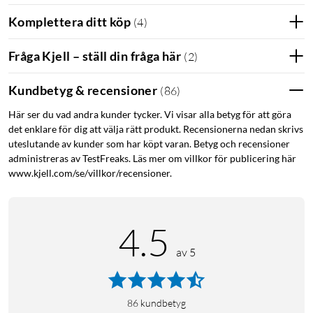
Komplettera ditt köp
Deco XE75
(
4
)
Ett heltäckande mesh-system med kraftfull prestanda. Med
Fråga Kjell – ställ din fråga här
(
2
)
fyra högpresterande antenner med beamforming för en
kvalitativ och stark signal. Med Mu-Mimo och OFDMA för en
Kundbetyg & recensioner
(
86
)
mer kvalitativ fördelning av bandbredden när många Mu-
Mimo och Wifi 6-kompatibla enheter är anslutna. Använder
Här ser du vad andra kunder tycker. Vi visar alla betyg för att göra
Wifi 6E (Wireless AX) med upp till 5400 Mb/s i
det enklare för dig att välja rätt produkt. Recensionerna nedan skrivs
uteslutande av kunder som har köpt varan. Betyg och recensioner
överföringshastighet, fördelat på tre nätverksband (2402
administreras av TestFreaks. Läs mer om villkor för publicering här
Mb/s på 6 GHz, 2402 Mb/s på 5 GHz och 574 Mb/s på 2.4
www.kjell.com/se/villkor/recensioner.
GHz-bandet. Klarar upp till 200 anslutna enheter.
Installation och underhåll
4.5
Installeras enkelt via appen TP-link Deco (iOS/Android) eller
av 5
via webbgränssnitt. Använder Bluetooth för smidig
kommunikation med telefonen under installationsprocessen. I
appen sköter du inställningar och underhåll som
86
kundbetyg
uppdateringar, enhetsprioritering, gästnätverk och