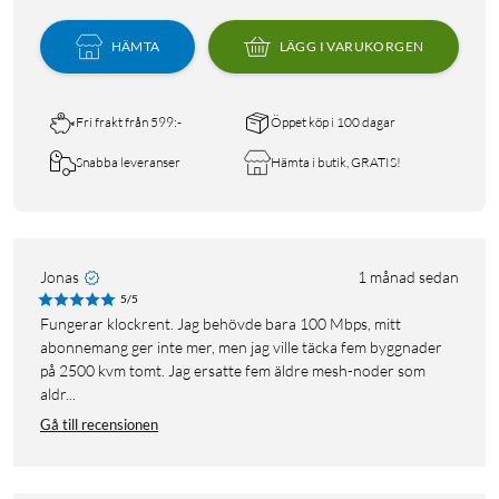
HÄMTA
LÄGG I VARUKORGEN
Fri frakt från 599:-
Öppet köp i 100 dagar
Snabba leveranser
Hämta i butik, GRATIS!
Jonas
1 månad sedan
5/5
Fungerar klockrent. Jag behövde bara 100 Mbps, mitt
abonnemang ger inte mer, men jag ville täcka fem byggnader
på 2500 kvm tomt. Jag ersatte fem äldre mesh-noder som
aldr...
Gå till recensionen