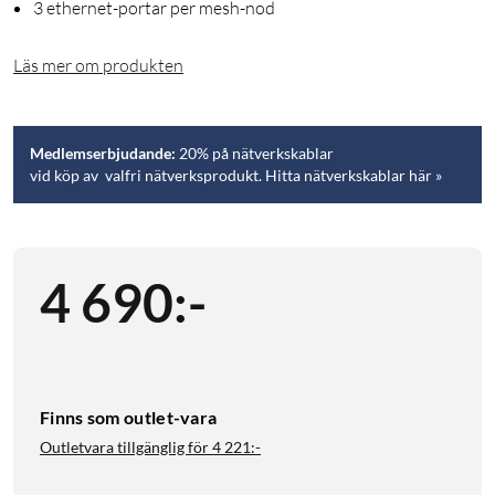
3 ethernet-portar per mesh-nod
Läs mer om produkten
Medlemserbjudande:
20% på nätverkskablar
vid köp av valfri nätverksprodukt. Hitta nätverkskablar här »
4 690
:
-
Finns som outlet-vara
Outletvara tillgänglig för
4 221:-