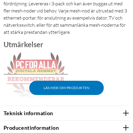
fördröjning. Levereras i 3-pack och kan även byggas ut med
fler mesh-noder vid behov. Varje mesh-nod är utrustad med 3
ethernet-portar, för anslutning av exempelvis dator, TV och
nätverksswitch, eller för att sammanlänka mesh-noderna för
att stärka prestandan ytterligare.
Utmärkelser
LÄS MER OM PRODUKTEN
PC för alla: "Att få senaste tekniken brukar ofta vara dyrt, men inte
Teknisk information
här. Här får du trippelbands-wifi och wifi 6e-stöd utan att behöva
betala överpriser.
Producentinformation