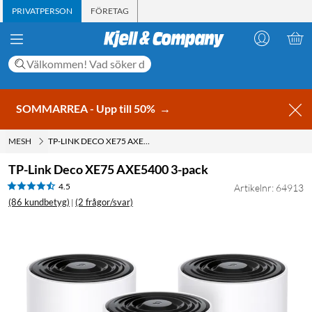
PRIVATPERSON
FÖRETAG
SOMMARREA - Upp till 50%
→
MESH
TP-LINK DECO XE75 AXE5400 3-PACK
TP-Link Deco XE75 AXE5400 3-pack
4.5
Artikelnr: 64913
(86 kundbetyg)
(2 frågor/svar)
|