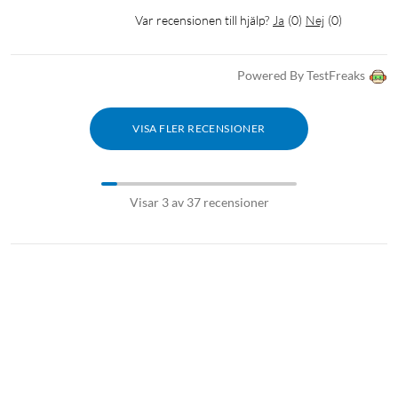
Var recensionen till hjälp?
Ja
(
0
)
Nej
(
0
)
Powered By TestFreaks
VISA FLER RECENSIONER
Visar 3 av 37 recensioner