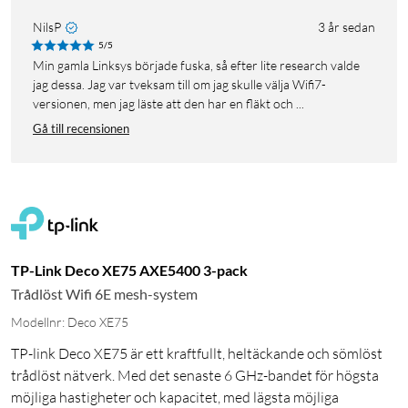
NilsP
3 år sedan
5/5
Min gamla Linksys började fuska, så efter lite research valde
jag dessa. Jag var tveksam till om jag skulle välja Wifi7-
versionen, men jag läste att den har en fläkt och ...
Gå till recensionen
TP-Link Deco XE75 AXE5400 3-pack
Trådlöst Wifi 6E mesh-system
Modellnr: Deco XE75
TP-link Deco XE75 är ett kraftfullt, heltäckande och sömlöst
trådlöst nätverk. Med det senaste 6 GHz-bandet för högsta
möjliga hastigheter och kapacitet, med lägsta möjliga