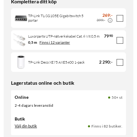
Komplettera ditt köp
269
:
-
TP-Link TL-SG105E Gigabitswitch 5
399:-
portar
79
90
Luxorparts UTP-nätverkskabel Cat. 6 Vit 0,5 m
0,5 m
Finns i 12 varianter
2 290
:
-
TP-Link Deco XE75 AXE5400 1-pack
Lagerstatus online och butik
Online
50+ st
2-4 dagars leveranstid
Butik
Välj din butik
Finns i 82 butiker.