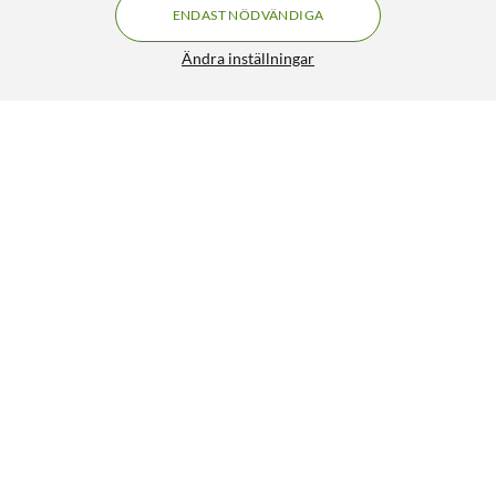
ENDAST NÖDVÄNDIGA
Ändra inställningar
TP-Link Deco XE75 AXE5400 3-pack
FRI FRAKT
4.5/5
4 690:-
HÄMTA
LÄGG I VARUKORGEN
Liknande produkter
SPARA 1200KR
65
31