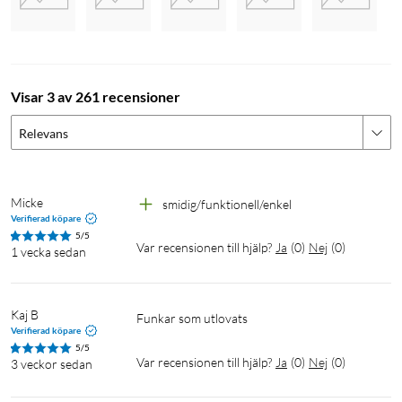
Visar 3 av 261 recensioner
Relevans
Micke
smidig/funktionell/enkel
Verifierad köpare
5/5
Var recensionen till hjälp?
Ja
(
0
)
Nej
(
0
)
1 vecka sedan
Kaj B
Funkar som utlovats
Verifierad köpare
5/5
Var recensionen till hjälp?
Ja
(
0
)
Nej
(
0
)
3 veckor sedan