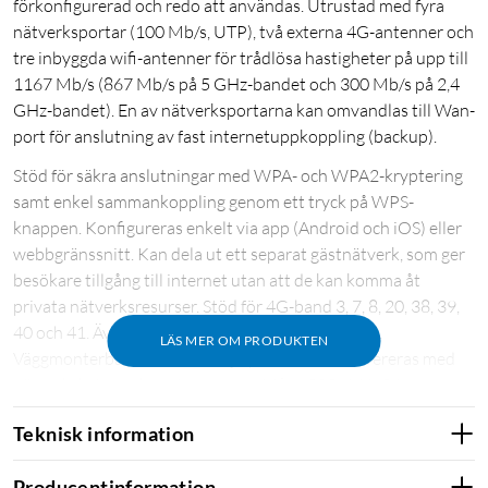
förkonfigurerad och redo att användas. Utrustad med fyra
nätverksportar (100 Mb/s, UTP), två externa 4G-antenner och
tre inbyggda wifi-antenner för trådlösa hastigheter på upp till
1167 Mb/s (867 Mb/s på 5 GHz-bandet och 300 Mb/s på 2,4
GHz-bandet). En av nätverksportarna kan omvandlas till Wan-
port för anslutning av fast internetuppkoppling (backup).
Stöd för säkra anslutningar med WPA- och WPA2-kryptering
samt enkel sammankoppling genom ett tryck på WPS-
knappen. Konfigureras enkelt via app (Android och iOS) eller
webbgränssnitt. Kan dela ut ett separat gästnätverk, som ger
besökare tillgång till internet utan att de kan komma åt
privata nätverksresurser. Stöd för 4G-band 3, 7, 8, 20, 38, 39,
40 och 41. Även bakåtkompatibel med 3G och 2G.
LÄS MER OM PRODUKTEN
Väggmonterbart utförande. Ej operatörslåst. Levereras med
nätverkskabel och strömadapter. Mått: 202x141x34 mm.
Teknisk information
Producentinformation