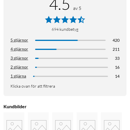
4.5
av 5
694
kundbetyg
5 stjärnor
420
4 stjärnor
211
3 stjärnor
33
2 stjärnor
16
1 stjärna
14
Klicka ovan för att filtrera
Kundbilder