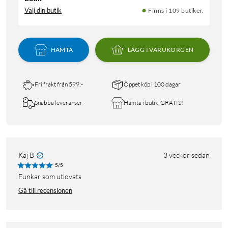
Välj din butik
Finns i 109 butiker.
HÄMTA
LÄGG I VARUKORGEN
Fri frakt från 599:-
Öppet köp i 100 dagar
Snabba leveranser
Hämta i butik, GRATIS!
Kaj B
3 veckor sedan
5/5
Funkar som utlovats
Gå till recensionen