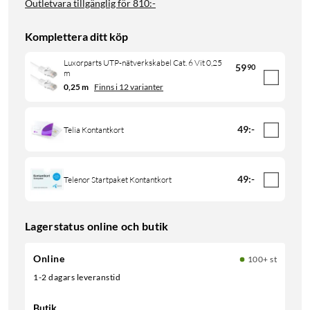
Outletvara tillgänglig för
810:-
Komplettera ditt köp
Luxorparts UTP-nätverkskabel Cat. 6 Vit 0,25
59
90
m
0,25 m
Finns i 12 varianter
49
:
-
Telia Kontantkort
49
:
-
Telenor Startpaket Kontantkort
Lagerstatus online och butik
Online
100+ st
1-2 dagars leveranstid
Butik