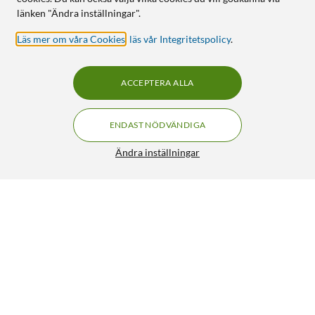
länken "Ändra inställningar".
Läs mer om våra Cookies
,
läs vår Integritetspolicy
.
ACCEPTERA ALLA
ENDAST NÖDVÄNDIGA
Ändra inställningar
FRI FRAKT
TP-Link Archer MR400 4G-router AC1200
4.5/5
899:-
1 090:-
HÄMTA
LÄGG I VARUKORGEN