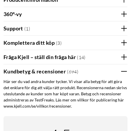
360°-vy
Support
(
1
)
Komplettera ditt köp
(
3
)
Fråga Kjell – ställ din fråga här
(
14
)
4G-modem
4G
LTE
LTE-router
Kundbetyg & recensioner
(
694
)
Mobilt bredband
Här ser du vad andra kunder tycker. Vi visar alla betyg för att göra
det enklare för dig att välja rätt produkt. Recensionerna nedan skrivs
uteslutande av kunder som har köpt varan. Betyg och recensioner
administreras av TestFreaks. Läs mer om villkor för publicering här
www.kjell.com/se/villkor/recensioner.