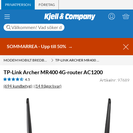
PRIVATPERSON
FÖRETAG
SOMMARREA - Upp till 50%
→
MODEM MOBILT BREDBAND
TP-LINK ARCHER MR400 4G-ROUTER AC1200
TP-Link Archer MR400 4G-router AC1200
4.5
Artikelnr: 97689
(694 kundbetyg)
(14 frågor/svar)
|