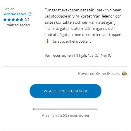
Janice
Fungerat exakt som det står i beskrivningen. 
Verifierad köpare
Jag stoppade in SIM-kortet från Telenor och 
5/5
satte i kontakten och sen var nätet igång. 
1 månad sedan
Har inte gått i routerinställningarna och 
ändrat något än men uppstarten var toppen.
Snabb, enkel uppstart
Var recensionen till hjälp?
Ja
(
0
)
Nej
(
0
)
Powered By TestFreaks
VISA FLER RECENSIONER
Visar 3 av 261 recensioner