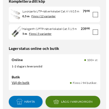
Komplettera ditt köp
79
90
Luxorparts UTP-nätverkskabel Cat. 6 Vit 0,5 m
0,5 m
Finns i 12 varianter
239
90
Halogenfri S/FTP-nätverkskabel Cat. 8.1 5 m
5 m
Finns i 5 varianter
Lagerstatus online och butik
Online
100+ st
1-2 dagars leveranstid
Butik
Välj din butik
Finns i 94 butiker.
HÄMTA
LÄGG I VARUKORGEN