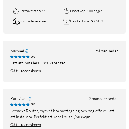
Fri frakt från 599:-
Öppet köp i 100 dagar
Snabba leveranser
Hämta i butik, GRATIS!
Michael
1 månad sedan
5/5
Lätt att installera . Bra kapacitet.
Gå till recensionen
Karl-Axel
2 månader sedan
5/5
Utmärkt Router, mycket bra mottagning och hög effekt. Lätt
att installera. Perfekt att köra i husbil/husvagn
Gå till recensionen