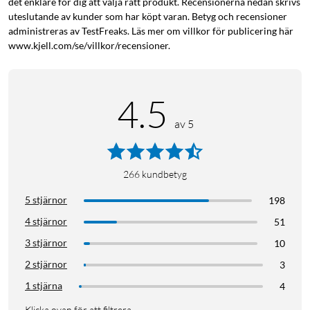
det enklare för dig att välja rätt produkt. Recensionerna nedan skrivs
Snabbstartsguide
uteslutande av kunder som har köpt varan. Betyg och recensioner
administreras av TestFreaks. Läs mer om villkor för publicering här
www.kjell.com/se/villkor/recensioner.
4.5
av 5
266
kundbetyg
5 stjärnor
198
4 stjärnor
51
3 stjärnor
10
2 stjärnor
3
1 stjärna
4
Klicka ovan för att filtrera