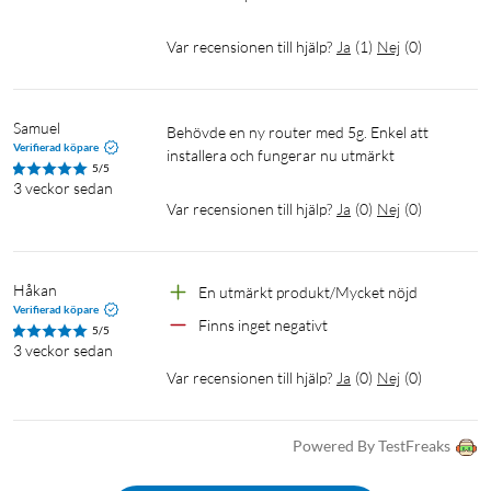
Var recensionen till hjälp?
Ja
(
1
)
Nej
(
0
)
Samuel
Behövde en ny router med 5g. Enkel att 
Verifierad köpare
installera och fungerar nu utmärkt 
5/5
3 veckor sedan
Var recensionen till hjälp?
Ja
(
0
)
Nej
(
0
)
Håkan
En utmärkt produkt/Mycket nöjd
Verifierad köpare
Finns inget negativt
5/5
3 veckor sedan
Var recensionen till hjälp?
Ja
(
0
)
Nej
(
0
)
Powered By TestFreaks