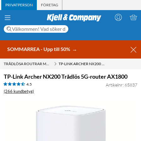
PRIVATPERSON
FÖRETAG
SOMMARREA - Upp till 50%
→
TRÅDLÖSA ROUTRAR MED WIFI
TP-LINK ARCHER NX200 TRÅDLÖS 5G-ROUTER AX1800
TP-Link Archer NX200 Trådlös 5G-router AX1800
4.5
Artikelnr: 65837
(266 kundbetyg)