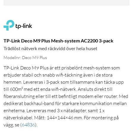
TP-Link Deco M9 Plus Mesh-system AC2200 3-pack
Trådlöst nätverk med räckvidd över hela huset
Modellnr: Deco M9 Plus
TP-Link Deco M9 Plus är ett prisbelönt mesh-system som
erbjuder stabil och snabb wifi-täckning även i de stora
hemmen. Levereras i 3-pack som tillsammans kan täcka upp
till 600m² med ett enda wifi-nätverk. Ansluts direkt till
fiberanslutning eller till ett befintligt modem eller router. Med
dedikerat backhaul-band för starkare kommunikation mellan
enheterna. Levereras med 3 x nätadapter, samt 1 x
nätverkskabel. Mått: 144×144×46 mm. För montering på
vägg, se
(
64836
)
.