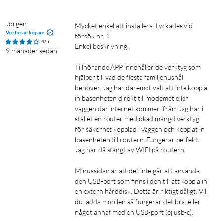
Med ett heltäckande trådlöst nätverk kopplar du enkelt upp
nätverksuppkopplade enheter mot Deco M9 som
Jörgen
Mycket enkel att installera. Lyckades vid 
övervakningskameror, fjärrströmbrytare och smart belysning.
Verifierad köpare
försök nr. 1.

Med stöd för Zigbee och Bluetooth får du även fler alternativ
4/5
Enkel beskrivning.

att styra och automatisera kompatibla smarta enheter.
9 månader sedan
Tillhörande APP innehåller de verktyg som 
hjälper till vad de flesta familjehushåll 
behöver. Jag har däremot valt att inte koppla 
in basenheten direkt till modemet eller 
Mesh
Mesh-system
Mesh-nod
Mesh-router
väggen där internet kommer ifrån. Jag har i 
stället en router med ökad mängd verktyg 
för säkerhet kopplad i väggen och kopplat in 
basenheten till routern. Fungerar perfekt. 
Jag har då stängt av WIFI på routern.

Minussidan är att det inte går att använda 
den USB-port som finns i den till att koppla in 
en extern hårddisk. Detta är riktigt dåligt. Vill 
du ladda mobilen så fungerar det bra, eller 
något annat med en USB-port (ej usb-c).
