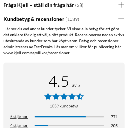
föräldrakontroll. Appen ger dig även statistik över ditt nätverk
Fråga Kjell – ställ din fråga här
(
38
)
för att vidare kunna optimera prestandan.
Kundbetyg & recensioner
(
1039
)
Här ser du vad andra kunder tycker. Vi visar alla betyg för att göra
det enklare för dig att välja rätt produkt. Recensionerna nedan skrivs
uteslutande av kunder som har köpt varan. Betyg och recensioner
Trådlös täckning i hela hemmet
administreras av TestFreaks. Läs mer om villkor för publicering här
www.kjell.com/se/villkor/recensioner.
Deco M9 levererar upp till 2200 Mb/s fördelat på tre
nätverksband (2 x 867 Mb/s 5 GHz-band/1 x 400 Mb/s 2,4
GHz-band) för att bibehålla hög prestanda och lång räckvidd.
4.5
Med 8 interna antenner med beamforming och MU-MIMO
för ökad hastighet med kompatibla enheter. Varje Mesh-nod
av 5
är utrustad med 2 x RJ45-uttag för anslutning till exempelvis
dator, TV och nätverksswitch, eller för att sammanlänka mesh-
noderna för att stärka prestandan ytterligare.
1039
kundbetyg
5 stjärnor
771
4 stjärnor
205