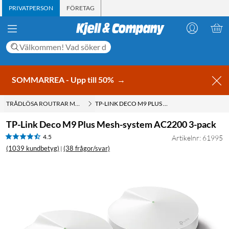
PRIVATPERSON
FÖRETAG
SOMMARREA - Upp till 50%
→
TRÅDLÖSA ROUTRAR MED WIFI
TP-LINK DECO M9 PLUS MESH-SYSTEM AC2200 3-PACK
TP-Link Deco M9 Plus Mesh-system AC2200 3-pack
4.5
Artikelnr: 61995
(1039 kundbetyg)
(38 frågor/svar)
|