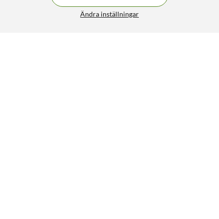
Ändra inställningar
Liknande produkter
SPARA 1200KR
1007
31