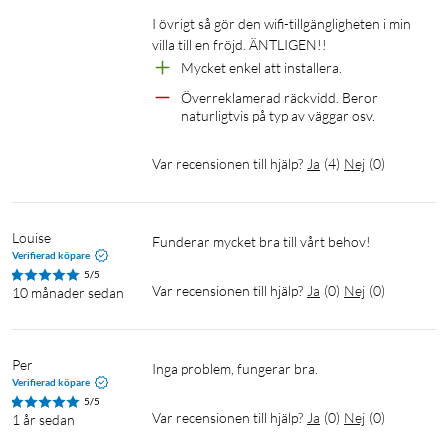
I övrigt så gör den wifi-tillgängligheten i min 
villa till en fröjd. ÄNTLIGEN!!
Mycket enkel att installera.
Överreklamerad räckvidd. Beror 
naturligtvis på typ av väggar osv.
Var recensionen till hjälp?
Ja
(
4
)
Nej
(
0
)
Louise
Funderar mycket bra till vårt behov!
Verifierad köpare
5/5
Var recensionen till hjälp?
Ja
(
0
)
Nej
(
0
)
10 månader sedan
Per
Inga problem, fungerar bra.
Verifierad köpare
5/5
Var recensionen till hjälp?
Ja
(
0
)
Nej
(
0
)
1 år sedan