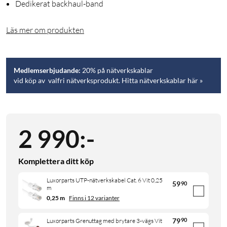
Dedikerat backhaul-band
Läs mer om produkten
Medlemserbjudande:
20% på nätverkskablar
vid köp av valfri nätverksprodukt. Hitta nätverkskablar här »
2 990
:
-
Komplettera ditt köp
Luxorparts UTP-nätverkskabel Cat. 6 Vit 0,25
59
90
m
0,25 m
Finns i 12 varianter
79
90
Luxorparts Grenuttag med brytare 3-vägs Vit