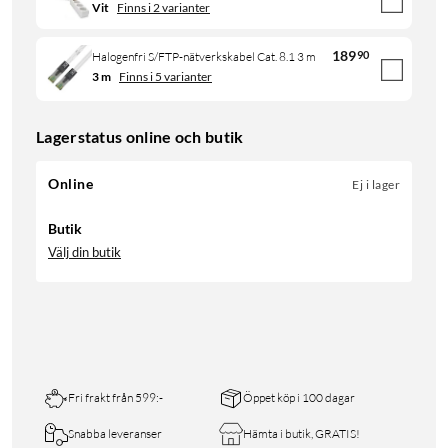
Vit
Finns i 2 varianter
189
90
Halogenfri S/FTP-nätverkskabel Cat. 8.1 3 m
3 m
Finns i 5 varianter
Lagerstatus online och butik
Online
Ej i lager
Butik
Välj din butik
Fri frakt från 599:-
Öppet köp i 100 dagar
Snabba leveranser
Hämta i butik, GRATIS!