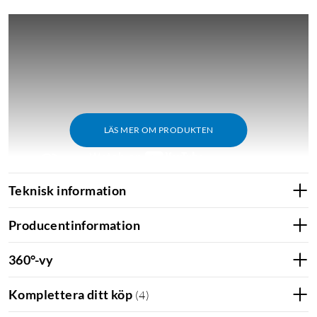
LÄS MER OM PRODUKTEN
Teknisk information
TP-Link Deco M9
Producentinformation
Installeras enkelt via appen
TP-link Deco
(iOS/Android) eller
via webbgränssnitt. Använder Bluetooth för smidig
360°-vy
kommunikation med telefonen under installationsprocessen. I
appen sköter du inställningar och underhåll som
Komplettera ditt köp
(
4
)
uppdateringar, enhetsprioritering, gästnätverk och