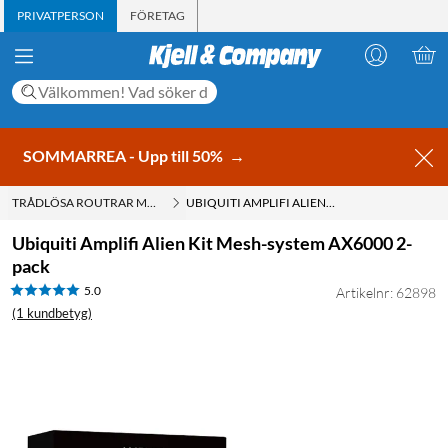
PRIVATPERSON
FÖRETAG
SOMMARREA - Upp till 50%
→
TRÅDLÖSA ROUTRAR MED WIFI
UBIQUITI AMPLIFI ALIEN KIT MESH-SYSTEM AX6000 2-PACK
Ubiquiti Amplifi Alien Kit Mesh-system AX6000 2-
pack
5.0
Artikelnr: 62898
(1 kundbetyg)