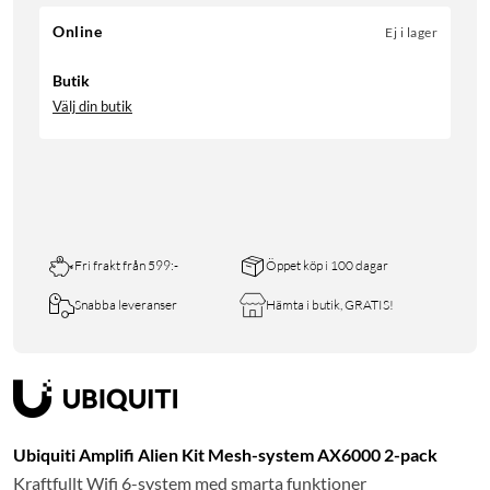
Online
Ej i lager
Butik
Välj din butik
Fri frakt från 599:-
Öppet köp i 100 dagar
Snabba leveranser
Hämta i butik, GRATIS!
Ubiquiti Amplifi Alien Kit Mesh-system AX6000 2-pack
Kraftfullt Wifi 6-system med smarta funktioner