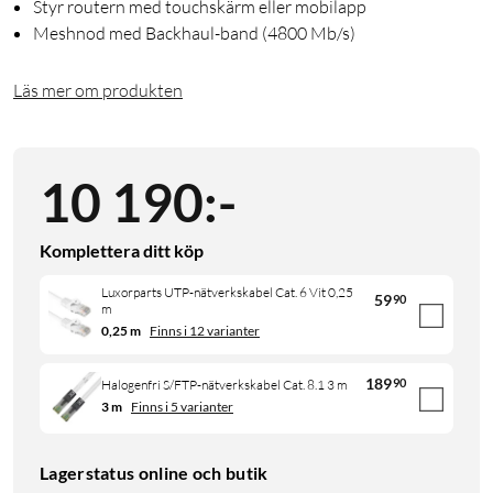
Styr routern med touchskärm eller mobilapp
Meshnod med Backhaul-band (4800 Mb/s)
Läs mer om produkten
10 190
:
-
Komplettera ditt köp
Luxorparts UTP-nätverkskabel Cat. 6 Vit 0,25
59
90
m
0,25 m
Finns i 12 varianter
189
90
Halogenfri S/FTP-nätverkskabel Cat. 8.1 3 m
3 m
Finns i 5 varianter
Lagerstatus online och butik