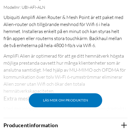
Modellnr: UBI-AFI-ALN
Ubiquiti Amplifi Alien Router & Mesh Point är ett paket med
Alien-router och tillgörande meshnod för Wifi 6 i hela
hemmet. Installeras enkelt på en minut och kan styras helt
från appen eller routerns stora touchkärm. Backhaul mellan
de två enheterna på hela 4800 Mb/s via Wifi 6.
AmpliFi Alien är optimerad för att ge ditt hemnätverk högsta
möjliga prestanda oavsett hur många klientenheter som är
anslutna samtidigt. Med hjälp av MU-MIMO och OFDMA för
kommunikation över tolv Wi-Fi 6-rumsströmmar eliminerar
Alien zoner utan Wifi och ökar den totala
hemnätverkskapaciteten.
Extra mesh-nod
LÄS MER OM PRODUKTEN
Med den inkluderade mesh-noden ökas täckningen drastiskt i
hela hemmet utan att tumma på prestandan. Enheterna
kommunicerar trådlöst via separat Backhaul-band som endast
Producentinformation
används av de två enheterna och påverkar ej resten av