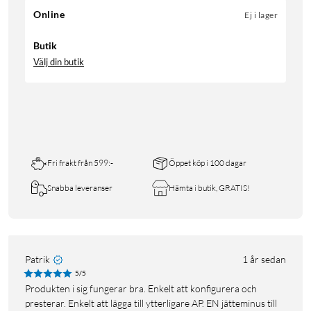
Online
Ej i lager
Butik
Välj din butik
Fri frakt från 599:-
Öppet köp i 100 dagar
Snabba leveranser
Hämta i butik, GRATIS!
Patrik
1 år sedan
5/5
Produkten i sig fungerar bra. Enkelt att konfigurera och
presterar. Enkelt att lägga till ytterligare AP. EN jätteminus till