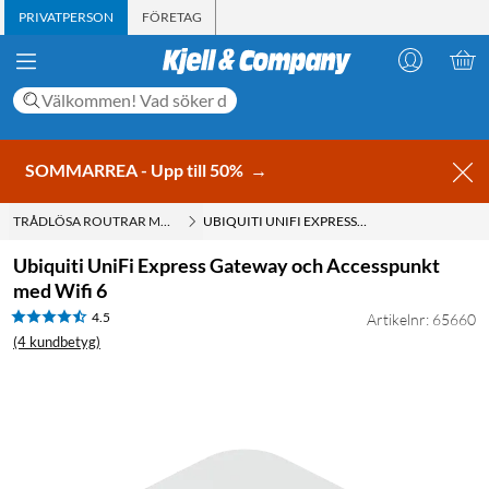
PRIVATPERSON
FÖRETAG
SOMMARREA - Upp till 50%
→
TRÅDLÖSA ROUTRAR MED WIFI
UBIQUITI UNIFI EXPRESS GATEWAY OCH ACCESSPUNKT MED WIFI 6
Ubiquiti UniFi Express Gateway och Accesspunkt
med Wifi 6
4.5
Artikelnr: 65660
(4 kundbetyg)