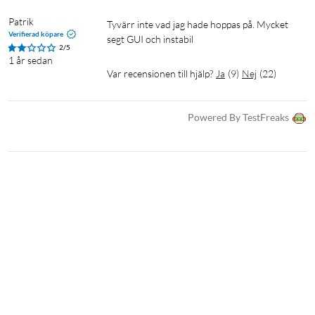
Patrik
Tyvärr inte vad jag hade hoppas på. Mycket 
Verifierad köpare
segt GUI och instabil
2/5
1 år sedan
Var recensionen till hjälp?
Ja
(
9
)
Nej
(
22
)
Powered By TestFreaks