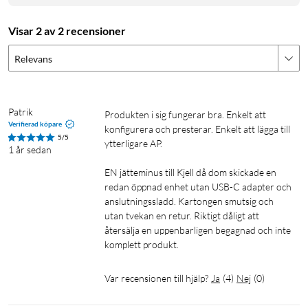
Concurrent clients: 60+
Zero wait DFS: Yes
Visar 2 av 2 recensioner
Supported Data Rates
Relevans
802.11a: 6, 9, 12, 18, 24, 36, 48, 54 Mbps
802.11b: 1, 2, 5.5, 11 Mbps
802.11g: 6, 9, 12, 18, 24, 36, 48, 54 Mbps
Patrik
Produkten i sig fungerar bra. Enkelt att 
802.11n (WiFi 4): 6.5 Mbps to 300 Mbps (MCS0 - MCS15, HT
Verifierad köpare
konfigurera och presterar. Enkelt att lägga till 
5/5
20/40)
ytterligare AP.

1 år sedan
802.11ac (WiFi 5): 6.5 Mbps to 1.7 Gbps (MCS0 - MCS9
EN jätteminus till Kjell då dom skickade en 
NSS1/2, VHT 20/40/80/160)
redan öppnad enhet utan USB-C adapter och 
802.11ax (WiFi 6): 7.3 Mbps to 2.4 Gbps (MCS0 - MCS11
anslutningssladd. Kartongen smutsig och 
NSS1/2, HE 20/40/80/160)
utan tvekan en retur. Riktigt dåligt att 
återsälja en uppenbarligen begagnad och inte 
Application Requirements
komplett produkt.
UniFi Network: Version 8.0.7 and later
Var recensionen till hjälp?
Ja
(
4
)
Nej
(
0
)
Accesspunkt
Unifi