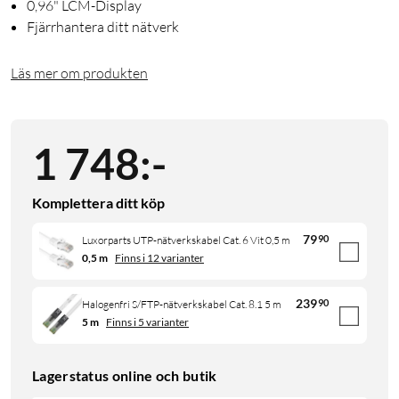
0,96" LCM-Display
Fjärrhantera ditt nätverk
Läs mer om produkten
1 748
:
-
Komplettera ditt köp
79
90
Luxorparts UTP-nätverkskabel Cat. 6 Vit 0,5 m
0,5 m
Finns i 12 varianter
239
90
Halogenfri S/FTP-nätverkskabel Cat. 8.1 5 m
5 m
Finns i 5 varianter
Lagerstatus online och butik