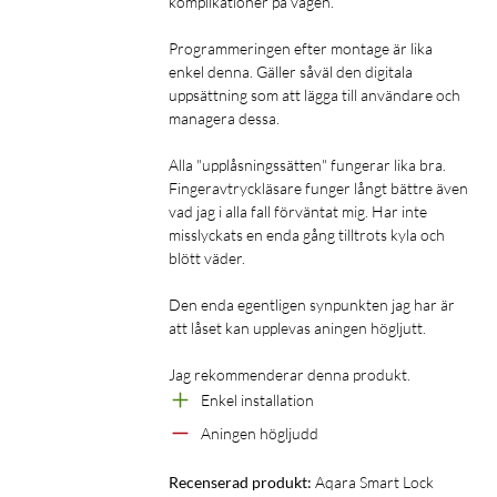
komplikationer på vägen.

AAA-batterier för knappsatsen
Programmeringen efter montage är lika 
Väderbeständighet: IPX5-klassad
enkel denna. Gäller såväl den digitala 
Arbetstemperatur: -15°C till 66°C
uppsättning som att lägga till användare och 
managera dessa.

Funktioner
AES-kryptering: För att säkerställa att dina data och
Alla "upplåsningssätten" fungerar lika bra. 
Fingeravtryckläsare funger långt bättre även 
åtkomstpunkter är skyddade.
vad jag i alla fall förväntat mig. Har inte 
Temporära koder: Skapa och dela tillfälliga åtkomstkoder med
misslyckats en enda gång tilltrots kyla och 
vänner och familj.
blött väder.

Anti-peep PIN-skydd: Gör det möjligt att ange vilseledande
siffror före och efter din faktiska PIN-kod för ökad säkerhet.
Den enda egentligen synpunkten jag har är 
att låset kan upplevas aningen högljutt. 

I förpackningen
Jag rekommenderar denna produkt.
U200 Smart lås
Enkel installation 
Manual
Aningen högljudd
1st uppladdningsbart batteri
Adapterkit för låscylinder
Recenserad produkt:
Aqara Smart Lock 
USB-C till A-kabel