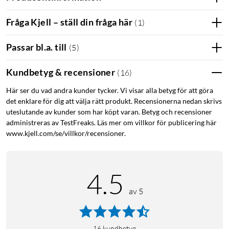
andra smarta enheter i ditt hem för en sömlös upplevelse.
Fråga Kjell – ställ din fråga här
(
1
)
Avancerad säkerhet
Passar bl.a. till
(
5
)
Med AES-kryptering och fingeravtryckssensor garanterar
U200 att endast auktoriserade användare kan låsa upp ditt
Kundbetyg & recensioner
(
16
)
hem. Dessutom kan du skapa tillfälliga åtkomstkoder för
gäster eller hantverkare, vilket ger extra flexibilitet utan att
Här ser du vad andra kunder tycker. Vi visar alla betyg för att göra
det enklare för dig att välja rätt produkt. Recensionerna nedan skrivs
kompromissa med säkerheten.
uteslutande av kunder som har köpt varan. Betyg och recensioner
administreras av TestFreaks. Läs mer om villkor för publicering här
Lång batteritid
www.kjell.com/se/villkor/recensioner.
Låset drivs av ett uppladdningsbart batteri som håller upp till
sex månader per laddning, vilket minskar behovet av frekvent
underhåll. Knappsatsen använder AAA-batterier, vilket ger
4.5
ytterligare flexibilitet och enkelhet.
av 5
Hållbarhet och väderbeständighet
U200 är IPX5-klassad och byggd för att tåla tuffa
16
kundbetyg