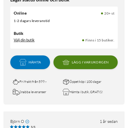
Online
20+ st
1-2 dagars leveranstid
Butik
Välj din butik
Finns i 15 butiker.
HÄMTA
LÄGG I VARUKORGEN
Fri frakt från 599:-
Öppet köp i 100 dagar
Snabba leveranser
Hämta i butik, GRATIS!
Björn O
1 år sedan
5/5