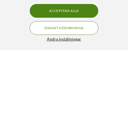
ACCEPTERA ALLA
ENDAST NÖDVÄNDIGA
Ändra inställningar
Aqara Smart Lock U200 Silver
FRI FRAKT
4.5/5
1 999:-
HÄMTA
LÄGG I VARUKORGEN