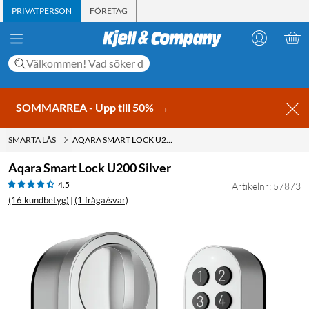
PRIVATPERSON
FÖRETAG
SOMMARREA - Upp till 50%
→
SMARTA LÅS
AQARA SMART LOCK U200 SILVER
Aqara Smart Lock U200 Silver
4.5
Artikelnr: 57873
(16 kundbetyg)
(1 fråga/svar)
|