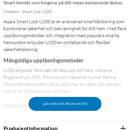
Smart hemlås som fungerar på ditt redan existerande låshus.
Modellnr: Smart Lock U200
Aqara Smart Lock U200 är en avancerad smartlåslösning som
kombinerar säkerhet och bekvämlighet för ditt hem. Med flera
upplåsningsmetoder och integration med populära smarta
hemsystem erbjuder U200 en omfattande och flexibel
säkerhetslösning.
Mångsidiga upplåsningsmetoder
U200 erbjuder flera sätt att låsa upp ditt hem, inklusive
fingeravtryck, NFC, PIN-kod och mekanisk nyckel. Denna
flexibilitet säkerställer att du alltid har en säker och bekväm
metod för att komma in i ditt hem.
LÄS MER OM PRODUKTEN
Integration med smarta hemsystem
U200 är kompatibelt med Apple HomeKit, Google Home och
Amazon Alexa via Matter-protokoll. Detta gör att du kan styra
Producentinformation
låset med din röst eller smartphone och integrera det med