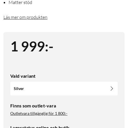
Matter stöd
Läs mer om produkten
1 999
:
-
Vald variant
Silver
Finns som outlet-vara
Outletvara tillgänglig för
1 800:-
Lagerstatus online och butik