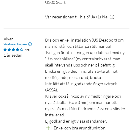
U200 Svart
1st AAA-batteri
3M-fästkudde
Var recensionen till hjälp?
Ja
(
1
)
Nej
(
1
)
Skruvar
1st NFC-kort
1st AA-batteriadapter
Alvar
Bra och enkel, installation (US Deadbolt) om 
Verifierad köpare
man förstår och tittar på rätt manual. 
OBS!
4/5
Tydligen är utrustningen uppdaterad med ny 
1 år sedan
Aqara Smart Lock U200 är inte godkänt enligt SSF 3522 klass
"låsvredshållare" (ny centralbricka) så man 
skall inte vända upp och ner på befintlig 
3 eller SSF 3523 klass S3.
bricka enligt video mm., utan byta ut mot 
medföljande, mera rund, bricka.

Inte lätt att få in godkända fingeravtryck. 
(ASSA). 

Kräver också inköp av ny medbringare och 
nya låsbultar (ca 53 mm) om man har ett 
nyare lås med återfjädrande låsvredscylinder 
installerad.

Ej godkänd enligt vissa standarder.
Enkel och bra grundfunktion.