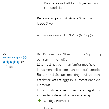
Kan vara svårt att få till fingeravtryck. Ej 
godkänd std.
Recenserad produkt:
Aqara Smart Lock 
U200 Silver
Var recensionen till hjälp?
Ja
(
5
)
Nej
(
0
)
Jon
Bra lås som man lätt migrerar in i Aqaras app 
Verifierad köpare
och sen in i HomeKit. 

5/5
Låter rätt högt om man jämför med Yale 
1 år sedan
Linus men helt ok om man kör i quiet mode. 

Bästa är att låsa upp med fingeravtryck och 
att det är lätt att lägga in i automationer via 
HomeKit. 

För att installera rekommenderar jag att man 
använder videosnuttarna i aqaras app. 
Smidigt, HomeKit 
Ljudligt