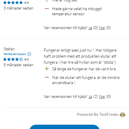
5/5
3 månader sedan
Hade gärna velat ha inbyggd 
temperatur sensor
Var recensionen till hjälp?
Ja
(
0
)
Nej
(
0
)
Stefan
Fungerar enligt spec just nu !  Har tidigare 
Verifierad köpare
haft problem med att produkten slutar att 
4/5
fungera. ( har tre på hyllan som är ”döda”). 
5 månader sedan
Så länge de fungerar har de varit bra 
När de slutar att fungera, är de mindre 
användbara !
Var recensionen till hjälp?
Ja
(
2
)
Nej
(
0
)
Powered By TestFreaks