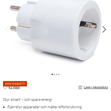
44% RABATT
42 gillar
Lägg i inköpslista
Styr smart – och spara energi
Fjärrstyr apparater och mäter elförbrukning