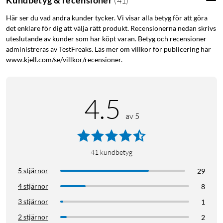
Kundbetyg & recensioner
(
41
)
använder i hemmet, som exempelvis kraftiga strålkastare,
Här ser du vad andra kunder tycker. Vi visar alla betyg för att göra
vattenpumpar, motorvärmare och kompressorer. Hur mycket
det enklare för dig att välja rätt produkt. Recensionerna nedan skrivs
apparaten förbrukar står vanligtvis i apparatens manual eller
uteslutande av kunder som har köpt varan. Betyg och recensioner
på en etikett på apparaten.
administreras av TestFreaks. Läs mer om villkor för publicering här
www.kjell.com/se/villkor/recensioner.
Viktigt!
Det är skillnad mellan enheter som använder resistiv
last och induktiv last vilket påverkar den maximala belastning
denna produkt kan hantera. Exempel på produkter som
4.5
använder resistiv last är kaffebryggare och
belysningsprodukter. Maximal resistiv last: 16 A (3680 W).
av 5
Exempel på produkter som använder induktiva laster är
tvättmaskiner, byggfläktar och alla typer av motorer. Maximal
induktiv last: 5 A (1150 W). Om denna gräns överskrids
41
kundbetyg
kommer kontakten att gå sönder och sluta fungera.
5 stjärnor
29
4 stjärnor
8
3 stjärnor
1
2 stjärnor
2