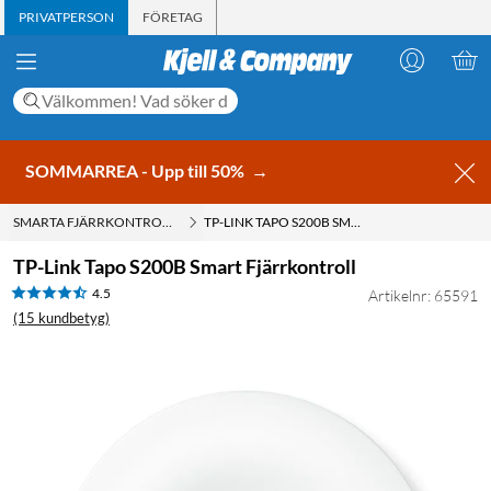
PRIVATPERSON
FÖRETAG
SOMMARREA - Upp till 50%
→
SMARTA FJÄRRKONTROLLER
TP-LINK TAPO S200B SMART FJÄRRKONTROLL
TP-Link Tapo S200B Smart Fjärrkontroll
4.5
Artikelnr: 65591
(15 kundbetyg)