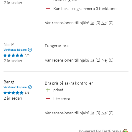
2 år sedan
Kan bara programmera 3 funktioner
Var recensionen till hjälp?
Ja
(
0
)
Nej
(
0
)
Nils P
Fungerar bra
Verifierad köpare
5/5
Var recensionen till hjälp?
Ja
(
1
)
Nej
(
0
)
2 år sedan
Bengt
Bra pris på säkra kontroller
Verifierad köpare
priset
5/5
2 år sedan
Lite stora
Var recensionen till hjälp?
Ja
(
0
)
Nej
(
0
)
Powered By TestFreaks