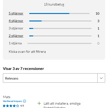
15
kundbetyg
5 stjärnor
10
4 stjärnor
3
3 stjärnor
1
2 stjärnor
1
1 stjärna
0
Klicka ovan för att filtrera
Visar 3 av 7 recensioner
Relevans
Mats
Verifierad köpare
Lätt att installera, smidiga 
4/5
fästmöjligheter