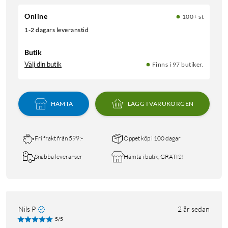
Online
100+ st
1-2 dagars leveranstid
Butik
Välj din butik
Finns i 97 butiker.
HÄMTA
LÄGG I VARUKORGEN
Fri frakt från 599:-
Öppet köp i 100 dagar
Snabba leveranser
Hämta i butik, GRATIS!
Nils P
2 år sedan
5/5