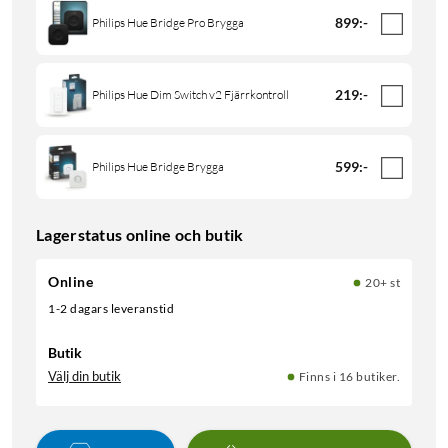
899
:
-
Philips Hue Bridge Pro Brygga
219
:
-
Philips Hue Dim Switch v2 Fjärrkontroll
599
:
-
Philips Hue Bridge Brygga
Lagerstatus online och butik
Online
20+ st
1-2 dagars leveranstid
Butik
Välj din butik
Finns i 16 butiker.