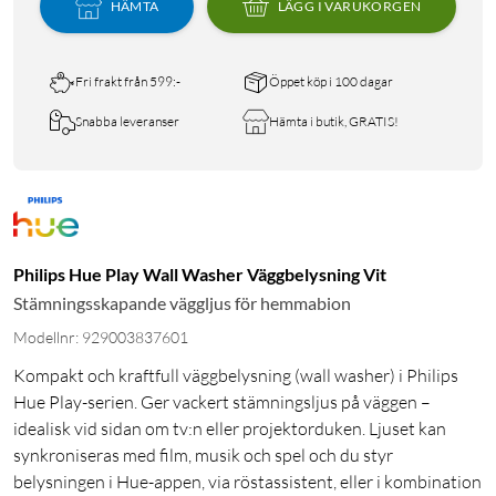
HÄMTA
LÄGG I VARUKORGEN
Fri frakt från 599:-
Öppet köp i 100 dagar
Snabba leveranser
Hämta i butik, GRATIS!
Philips Hue Play Wall Washer Väggbelysning Vit
Stämningsskapande väggljus för hemmabion
Modellnr: 929003837601
Kompakt och kraftfull väggbelysning (wall washer) i Philips
Hue Play-serien. Ger vackert stämningsljus på väggen –
idealisk vid sidan om tv:n eller projektorduken. Ljuset kan
synkroniseras med film, musik och spel och du styr
belysningen i Hue-appen, via röstassistent, eller i kombination