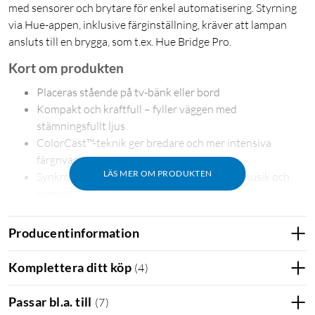
med sensorer och brytare för enkel automatisering. Styrning
via Hue-appen, inklusive färginställning, kräver att lampan
ansluts till en brygga, som t.ex. Hue Bridge Pro.
Kort om produkten
Placeras stående på tv-bänk eller bord
Kompakt och kraftfull – fyller väggen med
stämningsfullt ljus
ColorCast™-teknik ger bredare och mer intensiva
färgnyanser
LÄS MER OM PRODUKTEN
Synkroniserad belysning – perfekt för film, musik och
gaming
Elegant design i matt aluminiumfinish
Ansluts till Hue Bridge eller Bridge Pro för full
Producentinformation
funktionalitet
Styrs via Hue-app, röst, sensorer eller brytare
Komplettera ditt köp
(
4
)
Elegant stämningsljus med bred ljusspridning
Passar bl.a. till
(
7
)
Hue Play wall washer ger ett kraftfullt och stämningsfullt ljus