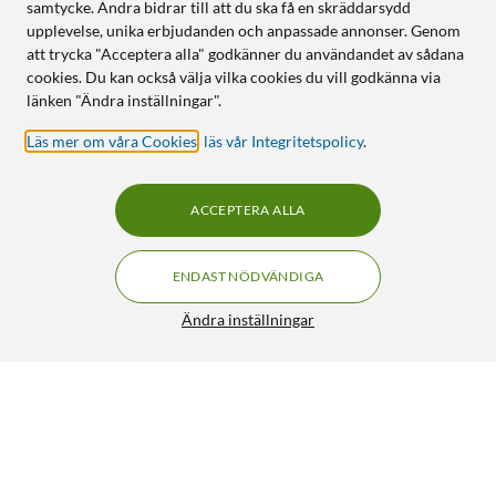
samtycke. Andra bidrar till att du ska få en skräddarsydd
upplevelse, unika erbjudanden och anpassade annonser. Genom
att trycka "Acceptera alla" godkänner du användandet av sådana
cookies. Du kan också välja vilka cookies du vill godkänna via
länken "Ändra inställningar".
Läs mer om våra Cookies
,
läs vår Integritetspolicy
.
ACCEPTERA ALLA
ENDAST NÖDVÄNDIGA
Ändra inställningar
Philips Hue Play Wall Washer Väggbelysning Vit
FRI FRAKT
1 899:-
HÄMTA
LÄGG I VARUKORGEN