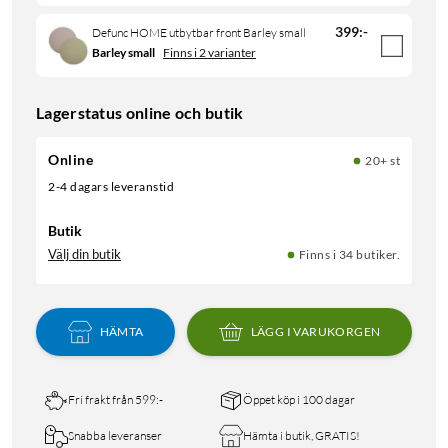
399
:
-
Defunc HOME utbytbar front Barley small
Barley small
Finns i 2 varianter
Lagerstatus online och butik
Online
20+ st
2-4 dagars leveranstid
Butik
Välj din butik
Finns i 34 butiker.
HÄMTA
LÄGG I VARUKORGEN
Fri frakt från 599:-
Öppet köp i 100 dagar
Snabba leveranser
Hämta i butik, GRATIS!