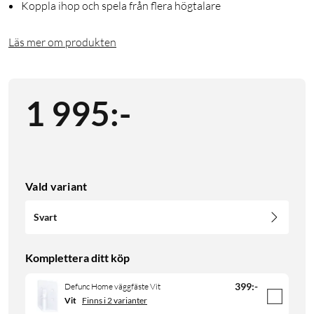
Koppla ihop och spela från flera högtalare
Läs mer om produkten
1 995
:
-
Vald variant
Svart
Komplettera ditt köp
399
:
-
Defunc Home väggfäste Vit
Vit
Finns i 2 varianter