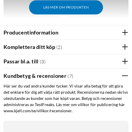
LÄS MER OM PRODUKTEN
Producentinformation
Komplettera ditt köp
(
2
)
Passar bl.a. till
(
3
)
Kundbetyg & recensioner
(
7
)
Här ser du vad andra kunder tycker. Vi visar alla betyg för att göra
det enklare för dig att välja rätt produkt. Recensionerna nedan skrivs
uteslutande av kunder som har köpt varan. Betyg och recensioner
administreras av TestFreaks. Läs mer om villkor för publicering här
www.kjell.com/se/villkor/recensioner.
Sammanfattning