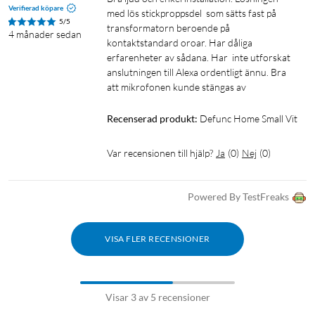
Rekommenderad rumstorlek: 5–30 m²
Verifierad köpare
med lös stickproppsdel  som sätts fast på 
Total uteffekt: 40 W
5/5
transformatorn beroende på 
Diskantstorlek: 19 mm (0,75")
4 månader sedan
kontaktstandard oroar. Har dåliga 
Subwooferstorlek: 102 mm (4")
erfarenheter av sådana. Har  inte utforskat 
Frekvensomfång: 50–20 000 Hz
anslutningen till Alexa ordentligt ännu. Bra 
Strömförsörjning: 60 VA (W)
att mikrofonen kunde stängas av
Mått: 200x200x101 mm
Vikt: 1,5 kg (endast högtalare)
Recenserad produkt:
Defunc Home Small Vit
I förpackningen
Var recensionen till hjälp?
Ja
(
0
)
Nej
(
0
)
Högtalare
Strömkabel
Powered By TestFreaks
Instruktioner
Bordsstativ
VISA FLER RECENSIONER
Visar 3 av 5 recensioner