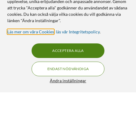
upplevelse, unika erbjudanden och anpassade annonser. Genom
att trycka "Acceptera alla" godkänner du användandet av sådana
cookies. Du kan också välja vilka cookies du vill godkänna via
länken "Ändra inställningar".
Läs mer om våra Cookies
,
läs vår Integritetspolicy
.
ACCEPTERA ALLA
ENDAST NÖDVÄNDIGA
Ändra inställningar
Defunc Home Small Svart
FRI FRAKT
4/5
1 995:-
HÄMTA
LÄGG I VARUKORGEN