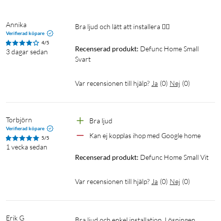
levererar klar och skarp diskant, finjusterad med äkta bas.
Högtalarens form ger en sfärisk ljudbild som låter dig röra dig
Annika
fritt i rummet utan att ljudupplevelsen påverkas.
Bra ljud och lätt att installera 👍🏼
Verifierad köpare
4/5
Recenserad produkt:
Defunc Home Small 
Inred med ljud
3 dagar sedan
Svart
Oavsett om du bor i en liten etta eller en rymlig villa, hittar
HOME sin plats. Välj en eller flera högtalare per rum – små
Var recensionen till hjälp?
Ja
(
0
)
Nej
(
0
)
eller stora – beroende på rummets storlek. För äkta stereoljud,
placera två högtalare cirka två meter från varandra.
Torbjörn
Bra ljud
Liten eller stor
Verifierad köpare
Kan ej kopplas ihop med Google home
5/5
HOME finns i två storlekar. Ett stort vardagsrum kan behöva
1 vecka sedan
flera LARGE, medan ett barnrum klarar sig med en SMALL.
Recenserad produkt:
Defunc Home Small Vit
Blanda och matcha i hemmet för att hitta den perfekta
ljudlösningen för dig.
Var recensionen till hjälp?
Ja
(
0
)
Nej
(
0
)
Specifikationer:
Erik G
Bra ljud och enkel installation. Lösningen 