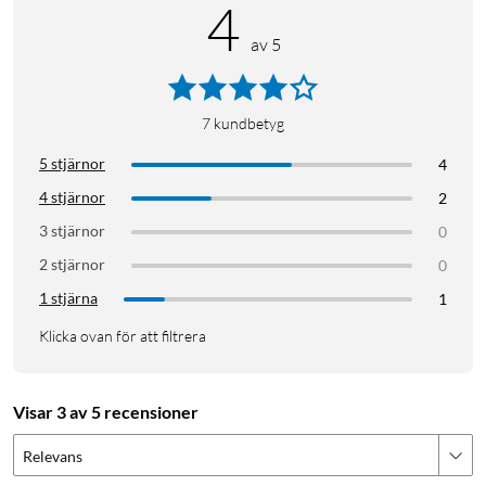
4
Kraftfullt ljud
Spela från en eller flera högtalare
av 5
Appstyrd
Spotify Connect och Tidal Connect
AirPlay 2 och inbyggd Amazon Alexa
7
kundbetyg
Utbytbara fronter
Anpassningsbart utseende
5 stjärnor
4
4 stjärnor
2
3 stjärnor
Ljud som matchar din stil
0
2 stjärnor
0
Från kraftfulla beats och pratiga poddar till känslig stråkmusik
1 stjärna
1
– du kommer att lyssna på din musik så som den var tänkt att
Klicka ovan för att filtrera
höras. Oavsett var du befinner dig i hemmet. Oavsett hur du
har valt att inreda.
Visar 3 av 5 recensioner
Svensk ljudteknik
Relevans
HOME kombinerar inre och yttre skönhet. Högtalarelementet