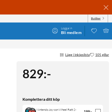
Butiker
Logga in
Bli medlem
Lägg i inköpslista
105 gillar
829
:
-
Komplettera ditt köp
Nintendo Joy-con Wheel Ratt 2-
199
:
-