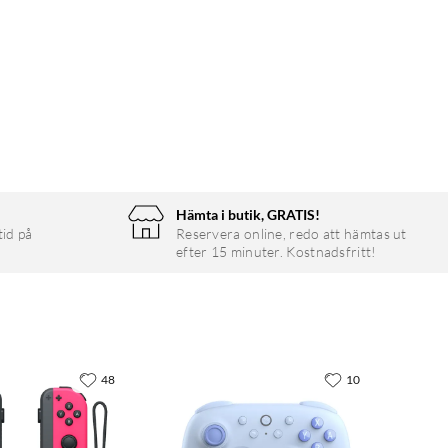
Hämta i butik, GRATIS!
tid på
Reservera online, redo att hämtas ut
efter 15 minuter. Kostnadsfritt!
48
10