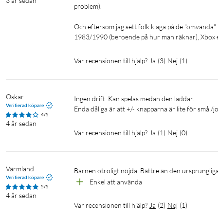
3 år sedan
problem).

Och eftersom jag sett folk klaga på de "omvända"
1983/1990 (beroende på hur man räknar), Xbox e
Var recensionen till hjälp?
Ja
(
3
)
Nej
(
1
)
Oskar
Ingen drift. Kan spelas medan den laddar.

Verifierad köpare
Enda dåliga är att +/- knapparna är lite för små /
4/5
4 år sedan
Var recensionen till hjälp?
Ja
(
1
)
Nej
(
0
)
Värmland
Barnen otroligt nöjda. Bättre än den ursprunglig
Verifierad köpare
Enkel att använda
5/5
4 år sedan
Var recensionen till hjälp?
Ja
(
2
)
Nej
(
1
)