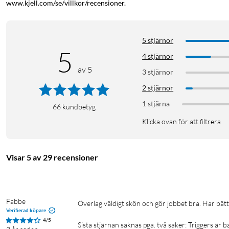
www.kjell.com/se/villkor/recensioner.
5 stjärnor
5
4 stjärnor
av 5
3 stjärnor
2 stjärnor
1 stjärna
66
kundbetyg
Klicka ovan för att filtrera
Visar 5 av 29 recensioner
Fabbe
Överlag väldigt skön och gör jobbet bra. Har bättre sändare än Joy-Cons.

Verifierad köpare
4/5
Sista stjärnan saknas pga. två saker: Triggers är ba