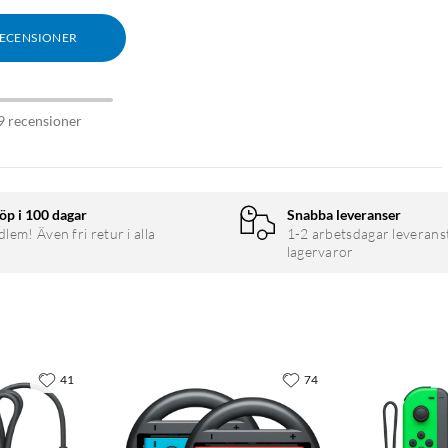
RECENSIONER
9 recensioner
öp i 100 dagar
Snabba leveranser
em! Även fri retur i alla
1-2 arbetsdagar leverans
lagervaror
41
74