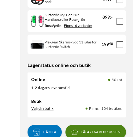
pack
Nintendo Joy-Con Pair
899
:
-
Handkontroller Rosa/grön
Rosa/grön
Finns i 6 varianter
Plexgear Skärmskydd S1 i glas för
199
90
Nintendo Switch
Lagerstatus online och butik
Online
50+ st
1-2 dagars leveranstid
Butik
Välj din butik
Finns i 104 butiker.
HÄMTA
LÄGG I VARUKORGEN