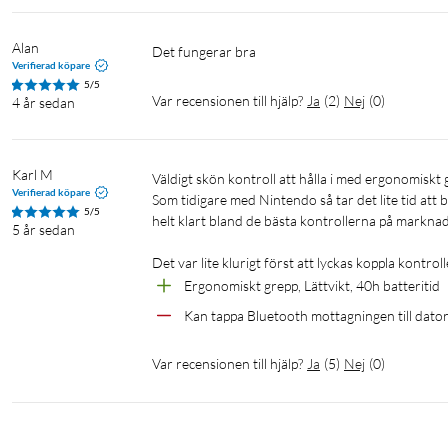
Alan
Det fungerar bra
Verifierad köpare
5/5
Var recensionen till hjälp?
Ja
(
2
)
Nej
(
0
)
4 år sedan
Karl M
Väldigt skön kontroll att hålla i med ergonomiskt grepp och ruskigt bra batteritid!

Verifierad köpare
Som tidigare med Nintendo så tar det lite tid att
5/5
helt klart bland de bästa kontrollerna på marknaden
5 år sedan
Det var lite klurigt först att lyckas koppla kontrol
Ergonomiskt grepp, Lättvikt, 40h batteritid 
Kan tappa Bluetooth mottagningen till dator 
Var recensionen till hjälp?
Ja
(
5
)
Nej
(
0
)