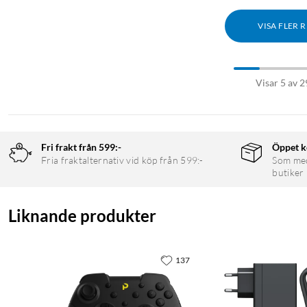
VISA FLER 
Visar 5 av 2
Fri frakt från 599:-
Öppet k
Fria fraktalternativ vid köp från 599:-
Som medl
butiker
Liknande produkter
137