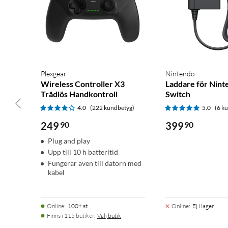
Plexgear
Nintendo
Wireless Controller X3
Laddare för Nint
Trådlös Handkontroll
Switch
4.0
(222 kundbetyg)
5.0
(6 k
249
90
399
90
Plug and play
Upp till 10 h batteritid
Fungerar även till datorn med
kabel
Online
:
100+ st
Online
:
Ej i lager
Finns i 115 butiker.
Välj butik