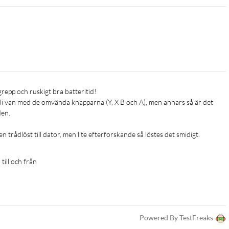
 bli van med de omvända knapparna (Y, X B och A), men annars så är det 
.

len trådlöst till dator, men lite efterforskande så löstes det smidigt.
till och från
Powered By TestFreaks