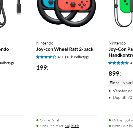
Nintendo
Nintendo
endo
Joy-con Wheel Ratt 2-pack
Joy-Con Pa
Handkontro
4.0
(13 kundbetyg)
undbetyg)
4
199
:
-
899
:
-
Finns i 6 var
Vänster oc
Upp till 20
Online
:
5+ st
Online
:
50+ s
Finns i 2 butiker.
Välj butik
Finns i 105 bu