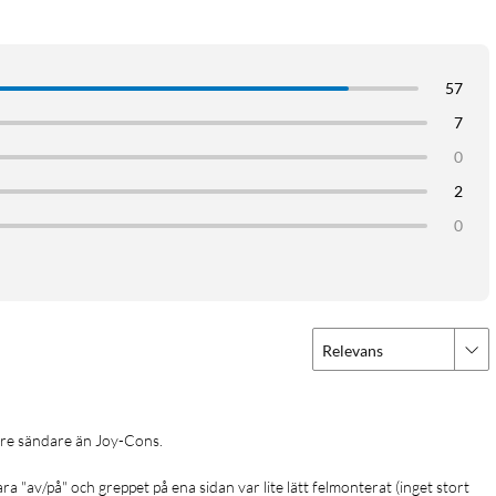
57
7
0
2
0
Relevans
ra "av/på" och greppet på ena sidan var lite lätt felmonterat (inget stort 