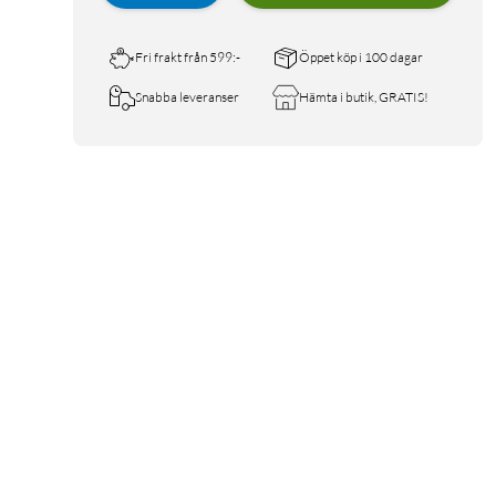
Fri frakt från 599:-
Öppet köp i 100 dagar
Snabba leveranser
Hämta i butik, GRATIS!