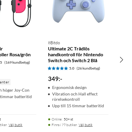
8Bitdo
ir
Ultimate 2C Trådlös
ller Rosa/grön
handkontroll för Nintendo
Switch och Switch 2 Blå
.5
(169 kundbetyg)
5.0
(26 kundbetyg)
349
:
-
ianter
Ergonomisk design
h höger Joy-Con
Vibration och Hall effect
 timmar batteritid
rörelsekontroll
Upp till 15 timmar batteritid
t
Online
:
50+ st
tiker.
Välj butik
Finns i 79 butiker.
Välj butik