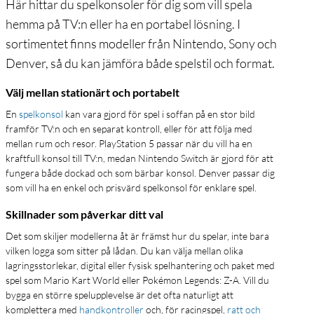
Här hittar du spelkonsoler för dig som vill spela
hemma på TV:n eller ha en portabel lösning. I
sortimentet finns modeller från Nintendo, Sony och
Denver, så du kan jämföra både spelstil och format.
Välj mellan stationärt och portabelt
En
spelkonsol
kan vara gjord för spel i soffan på en stor bild
framför TV:n och en separat kontroll, eller för att följa med
mellan rum och resor. PlayStation 5 passar när du vill ha en
kraftfull konsol till TV:n, medan Nintendo Switch är gjord för att
fungera både dockad och som bärbar konsol. Denver passar dig
som vill ha en enkel och prisvärd spelkonsol för enklare spel.
Skillnader som påverkar ditt val
Det som skiljer modellerna åt är främst hur du spelar, inte bara
vilken logga som sitter på lådan. Du kan välja mellan olika
lagringsstorlekar, digital eller fysisk spelhantering och paket med
spel som Mario Kart World eller Pokémon Legends: Z-A. Vill du
bygga en större spelupplevelse är det ofta naturligt att
komplettera med
handkontroller
och, för racingspel,
ratt och