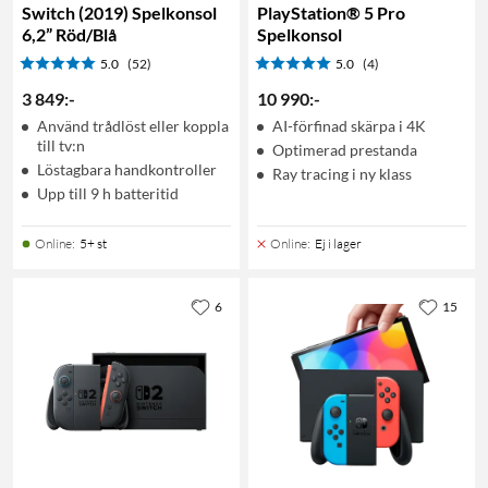
Switch (2019) Spelkonsol
PlayStation® 5 Pro
6,2” Röd/Blå
Spelkonsol
5.0
(52)
5.0
(4)
3 849
:
-
10 990
:
-
Använd trådlöst eller koppla
AI-förfinad skärpa i 4K
till tv:n
Optimerad prestanda
Löstagbara handkontroller
Ray tracing i ny klass
Upp till 9 h batteritid
Online
:
5+ st
Online
:
Ej i lager
6
15