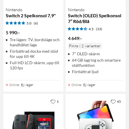
Nintendo
Nintendo
Switch 2 Spelkonsol 7,9"
Switch (OLED) Spelkonsol
7” Röd/Blå
5.0
(6)
4.5
(33)
5 990
:
-
4 649
:
-
Tre lägen: TV, bordsläge och
handhållet läge
Finns i 2 varianter
Förbättrad docka med stöd
7" OLED-skärm
för upp till 4K
64 GB lagring och smartare
Full HD LCD-skärm, upp till
ställfunktion
120 fps
Förbättrat ljud
Online
:
Ej i lager
Online
:
Ej i lager
1
45