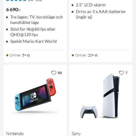
2,5" LCD-skärm
6 690
:
-
Drivs av 3 x AAA-batterier
Tre lägen: TV, bordsläge och
(ingår ej)
handhållet läge
Stöd för 4k@60 fps eller
QHD@120 fps
Spelet Mario Kart World
Online
:
5+ st
Online
:
20+ st
88
7
Nintendo
Sony