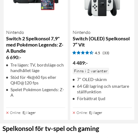
Nintendo
Nintendo
Switch 2 Spelkonsol 7,9"
Switch (OLED) Spelkonsol
med Pokémon Legends: Z-
7” Vit
A Bundle
4.5
(33)
6 690
:
-
4 489
:
-
Tre lägen: TV, bordsläge och
handhållet läge
Finns i 2 varianter
Stöd för 4k@60 fps eller
7" OLED-skärm
QHD@120 fps
64 GB lagring och smartare
Spelet Pokémon Legends: Z-
ställfunktion
A
Förbättrat ljud
Online
:
Ej i lager
Online
:
Ej i lager
Spelkonsol för tv-spel och gaming