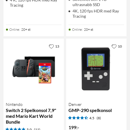
ultrasnabb SSD
Tracing
4K, 120 fps HDR med Ray
Tracing
Online
:
20+ st
Online
:
20+ st
13
10
Nintendo
Denver
Switch 2 Spelkonsol 7,9"
GMP-290 spelkonsol
med Mario Kart World
4.5
(8)
Bundle
199
:
-
5.0
(11)