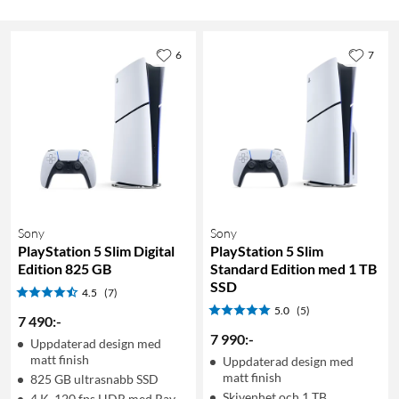
6
7
Sony
Sony
PlayStation 5 Slim Digital
PlayStation 5 Slim
Edition 825 GB
Standard Edition med 1 TB
SSD
4.5
(7)
5.0
(5)
7 490
:
-
7 990
:
-
Uppdaterad design med
matt finish
Uppdaterad design med
matt finish
825 GB ultrasnabb SSD
Skivenhet och 1 TB
4 K, 120 fps HDR med Ray