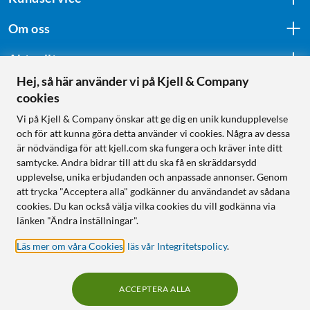
Om oss
Aktuellt
Hej, så här använder vi på Kjell & Company
cookies
Följ oss
Vi på Kjell & Company önskar att ge dig en unik kundupplevelse
och för att kunna göra detta använder vi cookies. Några av dessa
är nödvändiga för att kjell.com ska fungera och kräver inte ditt
samtycke. Andra bidrar till att du ska få en skräddarsydd
Handla från:
upplevelse, unika erbjudanden och anpassade annonser. Genom
att trycka "Acceptera alla" godkänner du användandet av sådana
Sverige
cookies. Du kan också välja vilka cookies du vill godkänna via
Norge
länken "Ändra inställningar".
Läs mer om våra Cookies
,
läs vår Integritetspolicy
.
ACCEPTERA ALLA