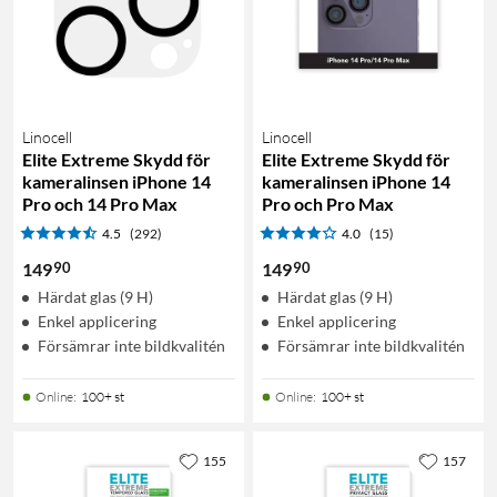
Linocell
Linocell
Elite Extreme Skydd för
Elite Extreme Skydd för
kameralinsen iPhone 14
kameralinsen iPhone 14
Pro och 14 Pro Max
Pro och Pro Max
4.5
(292)
4.0
(15)
90
90
149
149
Härdat glas (9 H)
Härdat glas (9 H)
Enkel applicering
Enkel applicering
Försämrar inte bildkvalitén
Försämrar inte bildkvalitén
Online
:
100+ st
Online
:
100+ st
155
157