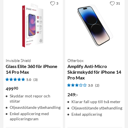
3
31
Invisible Shield
Otterbox
Glass Elite 360 för iPhone
Amplify Anti-Micro
14 Pro Max
Skärmskydd för iPhone 14
Pro Max
5.0
(3)
3.0
(2)
90
499
249
:
-
Skyddar mot repor och
stötar
Klarar fall upp till två meter
Oljeavstötande ytbehandling
Oljeavstötande ytbehandling
Enkel applicering med
Enkel applicering
appliceringsram