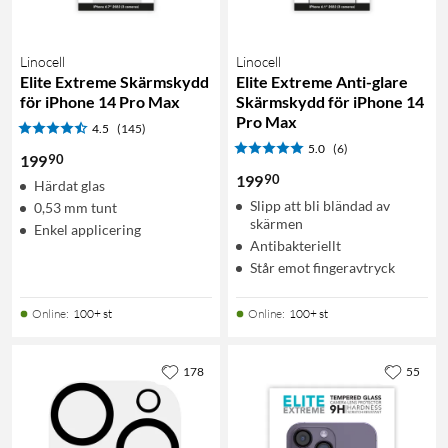
Linocell
Linocell
Elite Extreme Skärmskydd
Elite Extreme Anti-glare
för iPhone 14 Pro Max
Skärmskydd för iPhone 14
Pro Max
4.5
(145)
5.0
(6)
90
199
90
199
Härdat glas
Slipp att bli bländad av
0,53 mm tunt
skärmen
Enkel applicering
Antibakteriellt
Står emot fingeravtryck
Online
:
100+ st
Online
:
100+ st
178
55