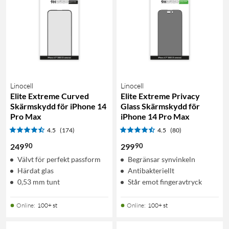
Linocell
Linocell
Elite Extreme Curved
Elite Extreme Privacy
Skärmskydd för iPhone 14
Glass Skärmskydd för
Pro Max
iPhone 14 Pro Max
4.5
(174)
4.5
(80)
90
90
249
299
Välvt för perfekt passform
Begränsar synvinkeln
Härdat glas
Antibakteriellt
0,53 mm tunt
Står emot fingeravtryck
Online
:
100+ st
Online
:
100+ st