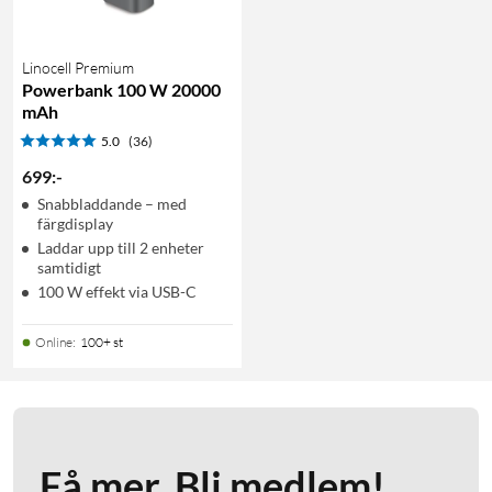
Linocell Premium
Powerbank 100 W 20000
mAh
5.0
(36)
699
:
-
Snabbladdande – med
färgdisplay
Laddar upp till 2 enheter
samtidigt
100 W effekt via USB-C
Online
:
100+ st
Få mer. Bli medlem!