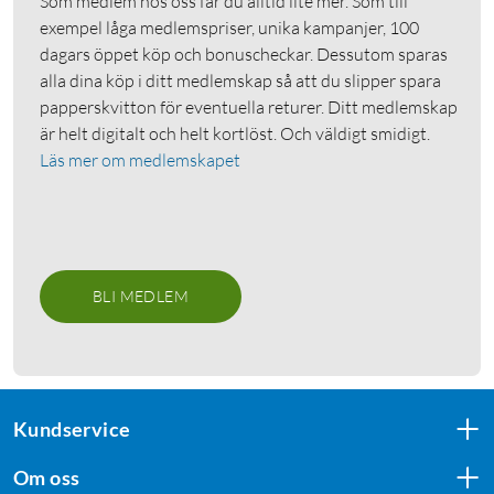
Som medlem hos oss får du alltid lite mer. Som till
exempel låga medlemspriser, unika kampanjer, 100
dagars öppet köp och bonuscheckar. Dessutom sparas
alla dina köp i ditt medlemskap så att du slipper spara
papperskvitton för eventuella returer. Ditt medlemskap
är helt digitalt och helt kortlöst. Och väldigt smidigt.
Läs mer om medlemskapet
BLI MEDLEM
Kundservice
Om oss