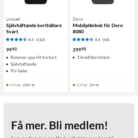
Linocell
Doro
Självhäftande korthållare
Mobilplånbok för Doro
Svart
8080
4.5
(112)
4.5
(43)
90
90
99
299
Rymmer upp till tre kort
3 kreditkortsfack
Självhäftande
PU-läder
Online
:
100+ st
Online
:
20+ st
Få mer. Bli medlem!