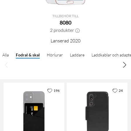
TILLBEHÖR TILL
8080
2 produkter
Lanserad 2020
Alla
Fodral & skal
Hörlurar
Laddare
Laddkablar och adapt
196
24