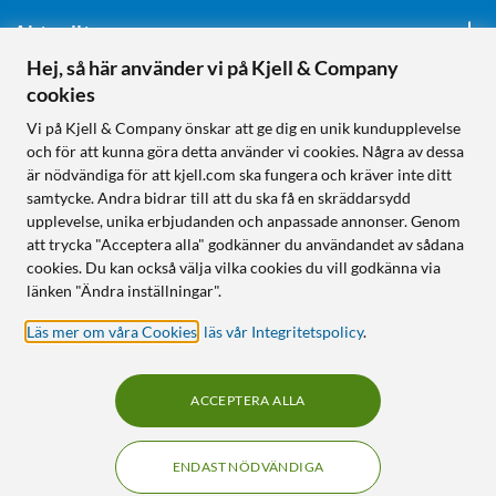
Aktuellt
Hej, så här använder vi på Kjell & Company
cookies
Följ oss
Vi på Kjell & Company önskar att ge dig en unik kundupplevelse
och för att kunna göra detta använder vi cookies. Några av dessa
är nödvändiga för att kjell.com ska fungera och kräver inte ditt
samtycke. Andra bidrar till att du ska få en skräddarsydd
Handla från:
upplevelse, unika erbjudanden och anpassade annonser. Genom
att trycka "Acceptera alla" godkänner du användandet av sådana
Sverige
cookies. Du kan också välja vilka cookies du vill godkänna via
Norge
länken "Ändra inställningar".
Läs mer om våra Cookies
,
läs vår Integritetspolicy
.
ACCEPTERA ALLA
ENDAST NÖDVÄNDIGA
KUNSKAP OCH TILLBEHÖR TILL