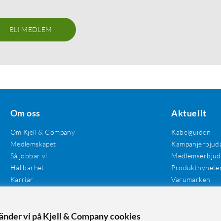
BLI MEDLEM
Om oss
Aktuellt
Om Kjell & Company
Kabelguiden
Medlemskapet
Kampanjerbjud
Så jobbar vi
Medlemserbju
Hållbarhet
Produktnyhete
Karriär
Varumärken
Våra butiker
Investerare
Tillgänglighet
vänder vi på Kjell & Company cookies