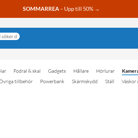
SOMMARREA
– Upp till 50% →
lar
Fodral & skal
Gadgets
Hållare
Hörlurar
Kamera
Övriga tillbehör
Powerbank
Skärmskydd
Ställ
Väskor 