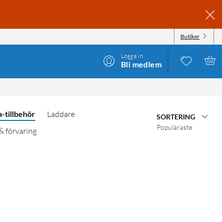
Butiker
Logga in
Bli medlem
-tillbehör
Laddare
SORTERING
Populäraste
& förvaring