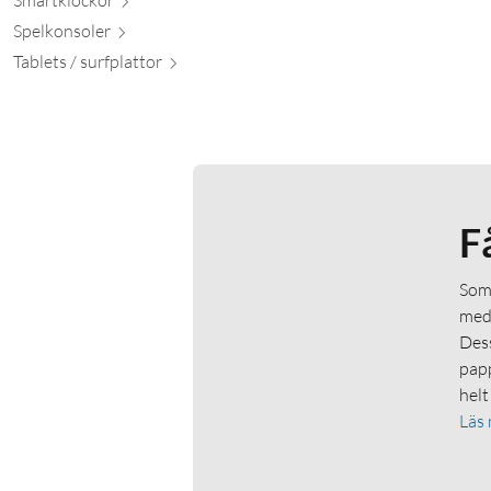
Spelkon
soler
Tablets / surfpl
attor
F
Som 
medl
Dess
papp
helt
Läs