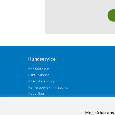
Kundservice
Kontakta oss
Fakturakund
Integritetspolicy
Kamerabevakningspolicy
Köpvillkor
Återkallelser
Cookies
Recensioner
Hej, så här an