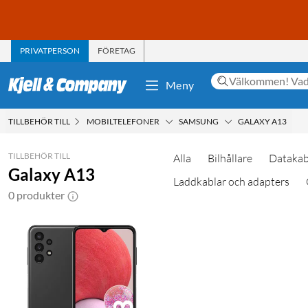
PRIVATPERSON
FÖRETAG
Meny
TILLBEHÖR TILL
MOBILTELEFONER
SAMSUNG
GALAXY A13
TILLBEHÖR TILL
Alla
Bilhållare
Datakab
Galaxy A13
Laddkablar och adapters
0 produkter