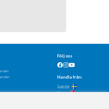
Följ oss
anden
Handla från:
danden
r
Sverige
Norge