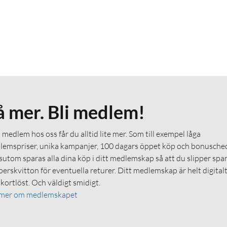
å mer. Bli medlem!
medlem hos oss får du alltid lite mer. Som till exempel låga
emspriser, unika kampanjer, 100 dagars öppet köp och bonuschec
utom sparas alla dina köp i ditt medlemskap så att du slipper spa
erskvitton för eventuella returer. Ditt medlemskap är helt digital
 kortlöst. Och väldigt smidigt.
 mer om medlemskapet