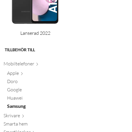
Lanserad 2022
TILLBEHÖR TILL
Mobiltele
foner
Apple
Doro
Google
Huawei
Samsung
Skr
ivare
Smarta hem
Smartkl
ockor