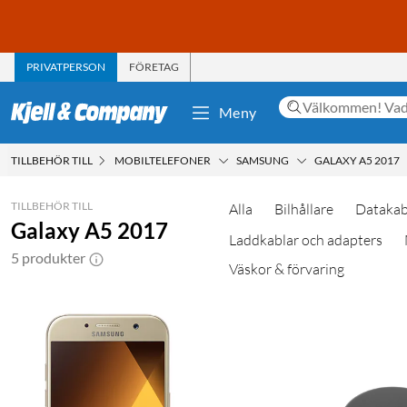
PRIVATPERSON
FÖRETAG
Meny
TILLBEHÖR TILL
MOBILTELEFONER
SAMSUNG
GALAXY A5 2017
TILLBEHÖR TILL
Alla
Bilhållare
Datakab
Galaxy A5 2017
Laddkablar och adapters
5 produkter
Väskor & förvaring