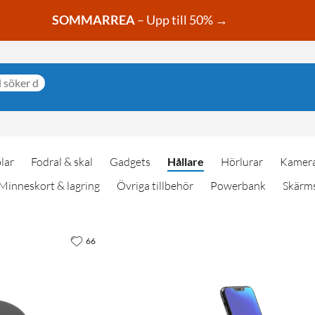
SOMMARREA
– Upp till 50% →
lar
Fodral & skal
Gadgets
Hållare
Hörlurar
Kamera
Minneskort & lagring
Övriga tillbehör
Powerbank
Skärm
66