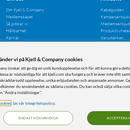
Om Kjell & Company
Kabelguiden
Medlemskapet
Kampanjerbjud
Så jobbar vi
Medlemserbju
Hållbarhet
Produktnyhete
Karriär
Varumärken
Våra butiker
Investerare
Tillgänglighet
vänder vi på Kjell & Company cookies
any önskar att ge dig en unik kundupplevelse och för att kunna göra dett
dessa är nödvändiga för att kjell.com ska fungera och kräver inte ditt sam
 en skräddarsydd upplevelse, unika erbjudanden och anpassade annonser. G
odkänner du användandet av sådana cookies. Du kan också välja vilka cook
n "Ändra inställningar".
ookies
,
läs vår Integritetspolicy
.
ENDAST NÖDVÄNDIGA
ACCEPTERA 
KUNSKAP OCH TILLBEHÖR TILL HEMELEKTRONIK