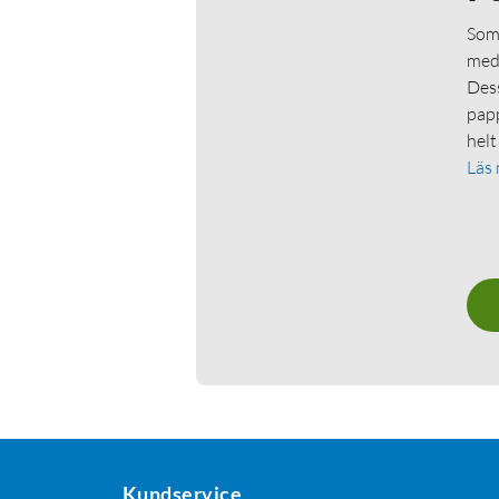
Som 
medl
Dess
papp
helt
Läs
Kundservice