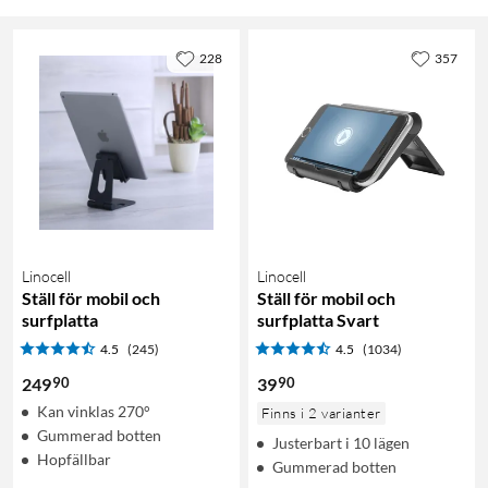
228
357
Linocell
Linocell
Ställ för mobil och
Ställ för mobil och
surfplatta
surfplatta Svart
4.5
(245)
4.5
(1034)
90
90
249
39
Kan vinklas 270°
Finns i 2 varianter
Gummerad botten
Justerbart i 10 lägen
Hopfällbar
Gummerad botten