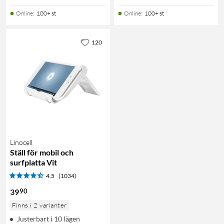
Online
:
100+ st
Online
:
100+ st
120
Linocell
Ställ för mobil och
surfplatta Vit
4.5
(1034)
90
39
Finns i 2 varianter
Justerbart i 10 lägen