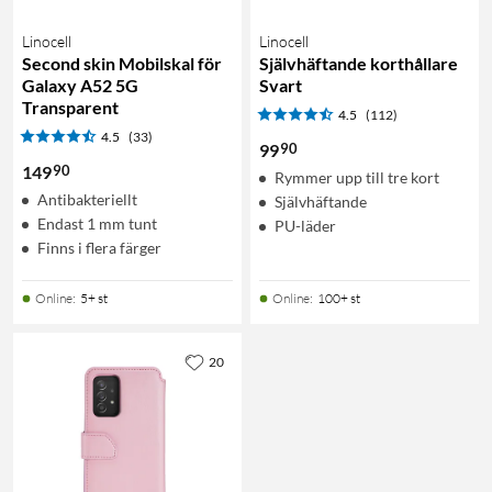
Linocell
Linocell
Second skin Mobilskal för
Självhäftande korthållare
Galaxy A52 5G
Svart
Transparent
4.5
(112)
4.5
(33)
90
99
90
149
Rymmer upp till tre kort
Antibakteriellt
Självhäftande
Endast 1 mm tunt
PU-läder
Finns i flera färger
Online
:
5+ st
Online
:
100+ st
20