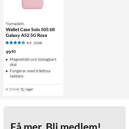
Nomadelic
Wallet Case Solo 505 till
Galaxy A52 5G Rosa
4.5
(124)
90
99
Magnetiskt och löstagbart
skal
Fungerar med trådlösa
laddare
Online
:
Ej i lager
Få mer. Bli medlem!