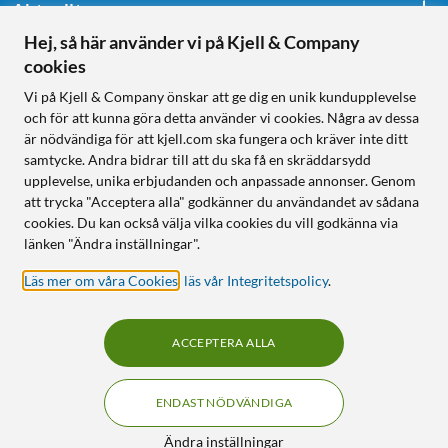
Aktuellt
Hej, så här använder vi på Kjell & Company
cookies
Följ oss
Vi på Kjell & Company önskar att ge dig en unik kundupplevelse
och för att kunna göra detta använder vi cookies. Några av dessa
är nödvändiga för att kjell.com ska fungera och kräver inte ditt
samtycke. Andra bidrar till att du ska få en skräddarsydd
Handla från:
upplevelse, unika erbjudanden och anpassade annonser. Genom
att trycka "Acceptera alla" godkänner du användandet av sådana
Sverige
cookies. Du kan också välja vilka cookies du vill godkänna via
Norge
länken "Ändra inställningar".
Läs mer om våra Cookies
,
läs vår Integritetspolicy
.
ACCEPTERA ALLA
ENDAST NÖDVÄNDIGA
KUNSKAP OCH TILLBEHÖR TILL
HEMELEKTRONIK
Filter
Ändra inställningar