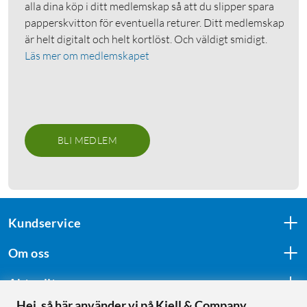
alla dina köp i ditt medlemskap så att du slipper spara
papperskvitton för eventuella returer. Ditt medlemskap
är helt digitalt och helt kortlöst. Och väldigt smidigt.
Läs mer om medlemskapet
BLI MEDLEM
Kundservice
Om oss
Aktuellt
Hej, så här använder vi på Kjell & Company