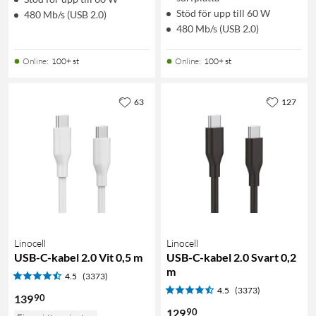
Stöd för upp till 60 W
480 Mb/s (USB 2.0)
480 Mb/s (USB 2.0)
Online
:
100+ st
Online
:
100+ st
63
127
Linocell
Linocell
USB-C-kabel 2.0 Vit 0,5 m
USB-C-kabel 2.0 Svart 0,2
m
4.5
(3373)
4.5
(3373)
90
139
90
129