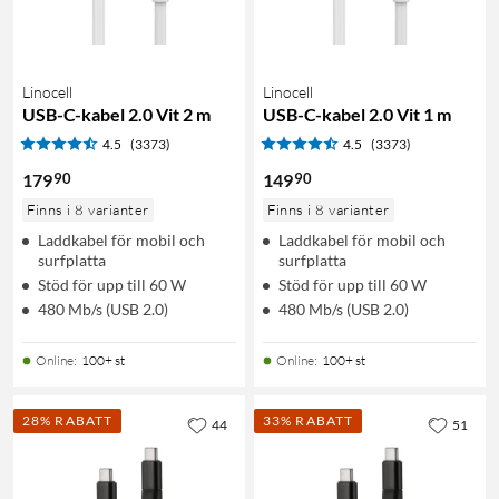
Linocell
Linocell
USB-C-kabel 2.0 Vit 2 m
USB-C-kabel 2.0 Vit 1 m
4.5
(3373)
4.5
(3373)
90
90
179
149
Finns i 8 varianter
Finns i 8 varianter
Laddkabel för mobil och
Laddkabel för mobil och
surfplatta
surfplatta
Stöd för upp till 60 W
Stöd för upp till 60 W
480 Mb/s (USB 2.0)
480 Mb/s (USB 2.0)
Online
:
100+ st
Online
:
100+ st
28% RABATT
33% RABATT
44
51