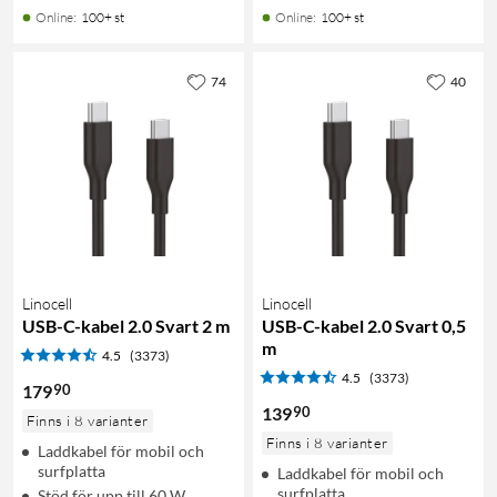
Online
:
100+ st
Online
:
100+ st
74
40
Linocell
Linocell
USB-C-kabel 2.0 Svart 2 m
USB-C-kabel 2.0 Svart 0,5
m
4.5
(3373)
4.5
(3373)
90
179
90
139
Finns i 8 varianter
Finns i 8 varianter
Laddkabel för mobil och
surfplatta
Laddkabel för mobil och
surfplatta
Stöd för upp till 60 W