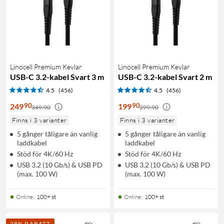
Linocell Premium Kevlar
Linocell Premium Kevlar
USB-C 3.2-kabel Svart 3 m
USB-C 3.2-kabel Svart 2 m
4.5
(456)
4.5
(456)
90
90
249
199
349:90
299:90
Finns i 3 varianter
Finns i 3 varianter
5 gånger tåligare än vanlig
5 gånger tåligare än vanlig
laddkabel
laddkabel
Stöd för 4K/60 Hz
Stöd för 4K/60 Hz
USB 3.2 (10 Gb/s) & USB PD
USB 3.2 (10 Gb/s) & USB PD
(max. 100 W)
(max. 100 W)
Online
:
100+ st
Online
:
100+ st
28% RABATT