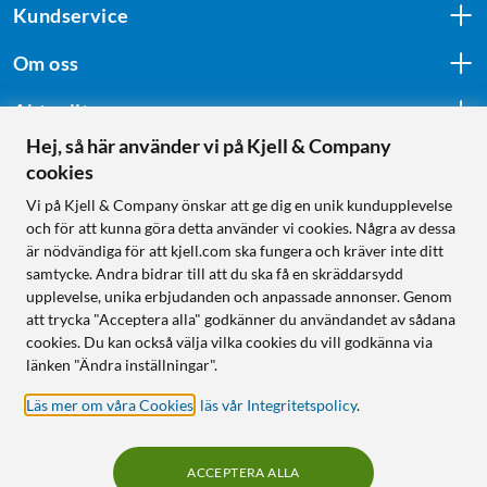
Kundservice
Om oss
Aktuellt
Hej, så här använder vi på Kjell & Company
cookies
Följ oss
Vi på Kjell & Company önskar att ge dig en unik kundupplevelse
och för att kunna göra detta använder vi cookies. Några av dessa
är nödvändiga för att kjell.com ska fungera och kräver inte ditt
samtycke. Andra bidrar till att du ska få en skräddarsydd
Handla från:
upplevelse, unika erbjudanden och anpassade annonser. Genom
att trycka "Acceptera alla" godkänner du användandet av sådana
Sverige
cookies. Du kan också välja vilka cookies du vill godkänna via
Norge
länken "Ändra inställningar".
Läs mer om våra Cookies
,
läs vår Integritetspolicy
.
ACCEPTERA ALLA