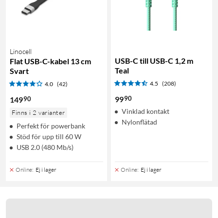
Linocell
USB-C till USB-C 1,2 m
Flat USB-C-kabel 13 cm
Teal
Svart
4.5
(208)
4.0
(42)
90
99
90
149
Vinklad kontakt
Finns i 2 varianter
Nylonflätad
Perfekt för powerbank
Stöd för upp till 60 W
USB 2.0 (480 Mb/s)
Online
:
Ej i lager
Online
:
Ej i lager