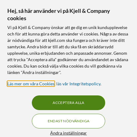
Aktuellt
Hej, så här använder vi på Kjell & Company
cookies
Följ oss
Vi på Kjell & Company önskar att ge dig en unik kundupplevelse
och för att kunna göra detta använder vi cookies. Några av dessa
är nödvändiga för att kjell.com ska fungera och kräver inte ditt
samtycke. Andra bidrar till att du ska få en skräddarsydd
Handla från:
upplevelse, unika erbjudanden och anpassade annonser. Genom
att trycka "Acceptera alla" godkänner du användandet av sådana
Sverige
cookies. Du kan också välja vilka cookies du vill godkänna via
Norge
länken "Ändra inställningar".
Läs mer om våra Cookies
,
läs vår Integritetspolicy
.
ACCEPTERA ALLA
ENDAST NÖDVÄNDIGA
KUNSKAP OCH TILLBEHÖR TILL
HEMELEKTRONIK
Filter
Ändra inställningar