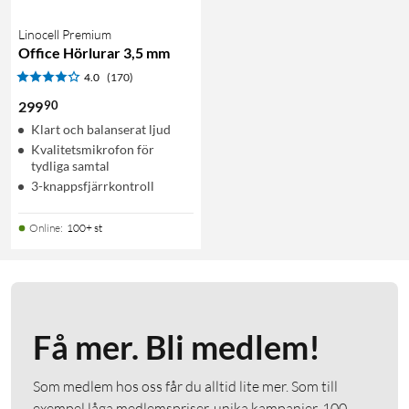
Linocell Premium
Office Hörlurar 3,5 mm
4.0
(170)
90
299
Klart och balanserat ljud
Kvalitetsmikrofon för
tydliga samtal
3-knappsfjärrkontroll
Online
:
100+ st
Få mer. Bli medlem!
Som medlem hos oss får du alltid lite mer. Som till
exempel låga medlemspriser, unika kampanjer, 100