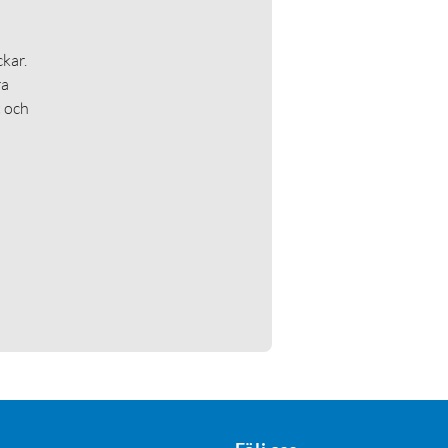
kar.
ra
t och