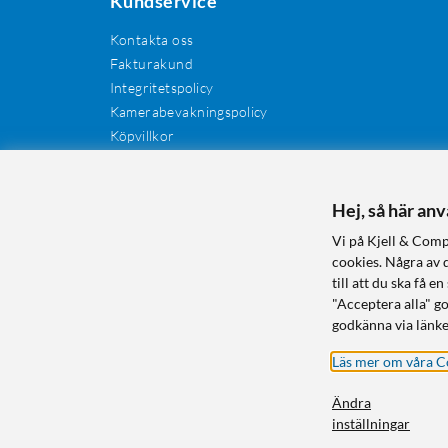
Kundservice
Kontakta oss
Fakturakund
Integritetspolicy
Kamerabevakningspolicy
Köpvillkor
Återkallelser
Cookies
Hej, så här an
Recensioner
Manualer och drivrutiner
Vi på Kjell & Comp
Retur och reklamation
cookies. Några av 
till att du ska få
"Acceptera alla" g
godkänna via länke
Läs mer om våra C
Ändra
inställningar