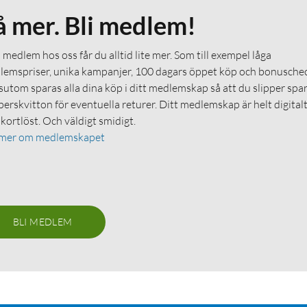
å mer. Bli medlem!
medlem hos oss får du alltid lite mer. Som till exempel låga
emspriser, unika kampanjer, 100 dagars öppet köp och bonuschec
utom sparas alla dina köp i ditt medlemskap så att du slipper spa
erskvitton för eventuella returer. Ditt medlemskap är helt digital
 kortlöst. Och väldigt smidigt.
 mer om medlemskapet
BLI MEDLEM