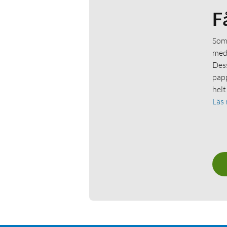
F
Som 
medl
Dess
papp
helt
Läs