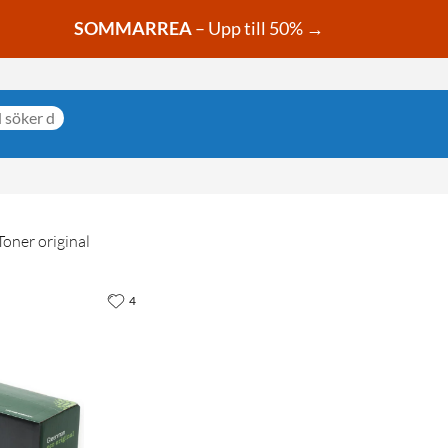
SOMMARREA
– Upp till 50% →
Toner original
4