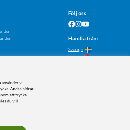
Följ oss
anden
Handla från:
danden
r
Sverige
Norge
a använder vi
tycke. Andra bidrar
enom att trycka
ies du vill