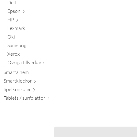
Dell
Epson
HP
Lexmark
Oki
Samsung
Xerox
Övriga tillverkare
Smarta hem
Smartkl
ockor
Spelkon
soler
Tablets / surfpl
attor