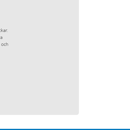
kar.
ra
t och