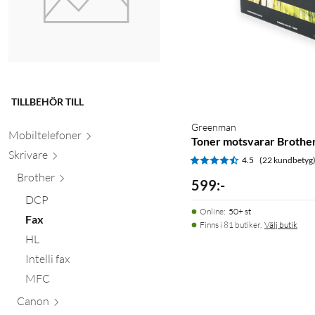
TILLBEHÖR TILL
Greenman
Mobiltele
foner
Toner motsvarar Brothe
Skr
ivare
4.5
(22 kundbetyg
Brother
599
:
-
DCP
Online
:
50+ st
Fax
Finns i 81 butiker.
Välj butik
HL
Intelli fax
MFC
Canon