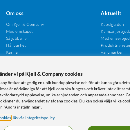
Om oss
Aktuellt
Om Kjell & Company
Kabelguiden
Medlemskapet
Kampanjerbjud
Så jobbar vi
Medlemserbju
Hållbarhet
Produktnyhete
Karriär
Varumärken
Våra butiker
Investerare
Tillgänglighet
vänder vi på Kjell & Company cookies
any önskar att ge dig en unik kundupplevelse och för att kunna göra dett
dessa är nödvändiga för att kjell.com ska fungera och kräver inte ditt sam
 en skräddarsydd upplevelse, unika erbjudanden och anpassade annonser. G
odkänner du användandet av sådana cookies. Du kan också välja vilka cook
n "Ändra inställningar".
ookies
,
läs vår Integritetspolicy
.