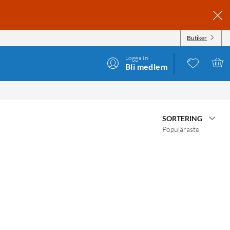
Butiker
Logga in
Bli medlem
SORTERING
Populäraste