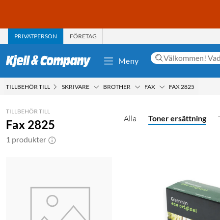
PRIVATPERSON
FÖRETAG
Meny
TILLBEHÖR TILL
SKRIVARE
BROTHER
FAX
FAX 2825
TILLBEHÖR TILL
Alla
Toner ersättning
Fax 2825
1 produkter