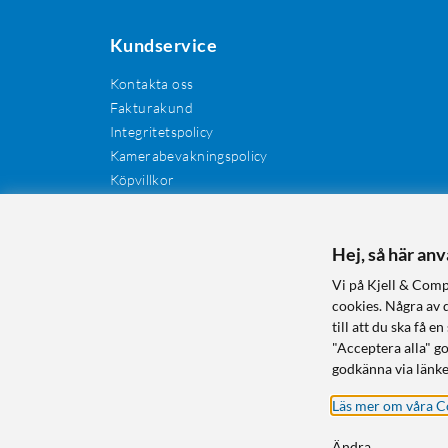
Kundservice
Kontakta oss
Fakturakund
Integritetspolicy
Kamerabevakningspolicy
Köpvillkor
Återkallelser
Cookies
Recensioner
Hej, så här an
Manualer och drivrutiner
Vi på Kjell & Comp
Retur och reklamation
cookies. Några av 
till att du ska få
"Acceptera alla" g
godkänna via länke
Läs mer om våra C
Ändra