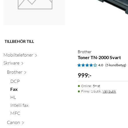
TILLBEHÖR TILL
Brother
Mobiltele
foner
Toner TN-2000 Svart
Skr
ivare
4.0
(5 kundbetyg)
Brother
999
:
-
DCP
Online
:
5+ st
Fax
Finns i 1 butik.
Välj butik
HL
Intelli fax
MFC
Canon