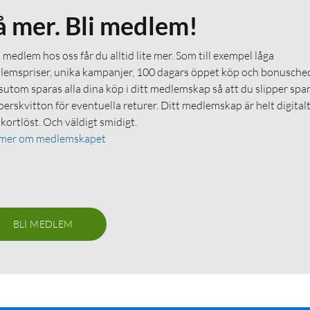
å mer. Bli medlem!
medlem hos oss får du alltid lite mer. Som till exempel låga
emspriser, unika kampanjer, 100 dagars öppet köp och bonuschec
utom sparas alla dina köp i ditt medlemskap så att du slipper spa
erskvitton för eventuella returer. Ditt medlemskap är helt digital
 kortlöst. Och väldigt smidigt.
 mer om medlemskapet
BLI MEDLEM