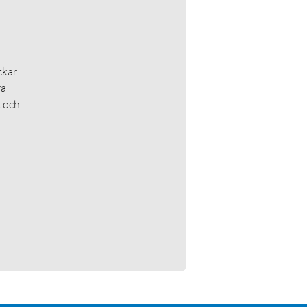
kar.
ra
t och