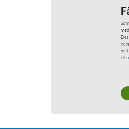
F
Som 
medl
Dess
papp
helt
Läs