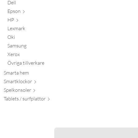
Dell
Epson
HP
Lexmark
Oki
Samsung
Xerox
Övriga tillverkare
Smarta hem
Smartkl
ockor
Spelkon
soler
Tablets / surfpl
attor