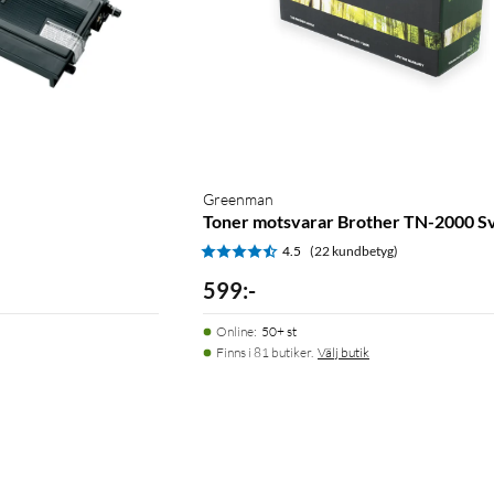
Greenman
Toner motsvarar Brother TN-2000 S
4.5
(22 kundbetyg)
599
:
-
Online
:
50+ st
Finns i 81 butiker.
Välj butik