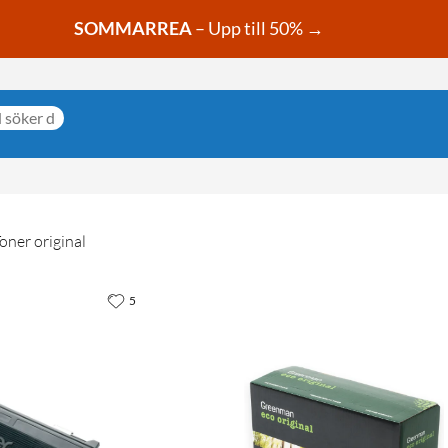
SOMMARREA
– Upp till 50% →
oner original
5