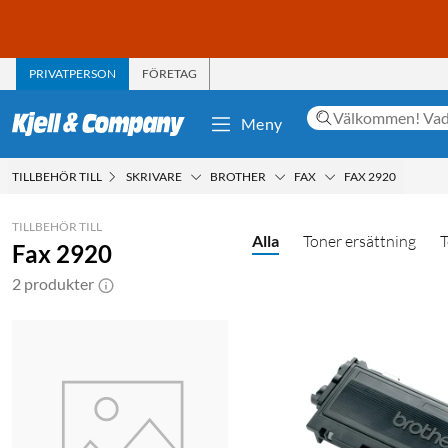
PRIVATPERSON
FÖRETAG
Meny
TILLBEHÖR TILL
SKRIVARE
BROTHER
FAX
FAX 2920
TILLBEHÖR TILL
Alla
Toner ersättning
T
Fax 2920
2 produkter