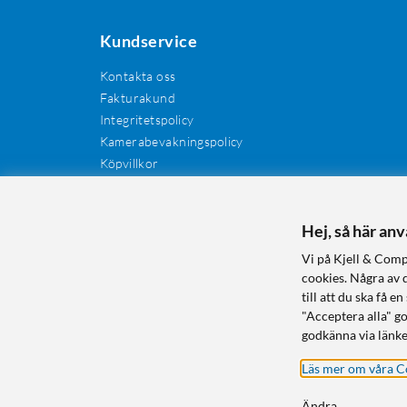
Kundservice
Kontakta oss
Fakturakund
Integritetspolicy
Kamerabevakningspolicy
Köpvillkor
Återkallelser
Cookies
Recensioner
Hej, så här an
Manualer och drivrutiner
Vi på Kjell & Comp
Retur och reklamation
cookies. Några av 
till att du ska få
"Acceptera alla" g
godkänna via länke
Läs mer om våra C
Ändra