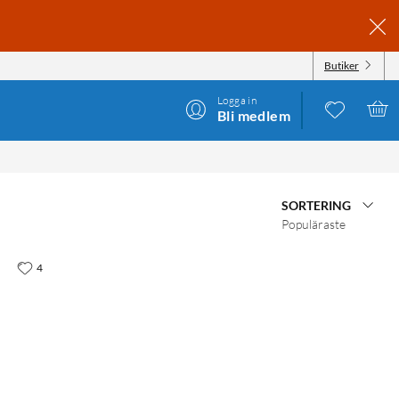
Butiker
Logga in
Bli medlem
SORTERING
Populäraste
4