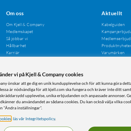
Om oss
Aktuellt
Om Kjell & Company
Kabelguiden
Medlemskapet
Kampanjerbjud
Så jobbar vi
Medlemserbju
Hållbarhet
Produktnyhete
Karriär
Varumärken
Våra butiker
Investerare
Tillgänglighet
vänder vi på Kjell & Company cookies
any önskar att ge dig en unik kundupplevelse och för att kunna göra dett
dessa är nödvändiga för att kjell.com ska fungera och kräver inte ditt sam
 en skräddarsydd upplevelse, unika erbjudanden och anpassade annonser. G
odkänner du användandet av sådana cookies. Du kan också välja vilka cook
n "Ändra inställningar".
ookies
,
läs vår Integritetspolicy
.