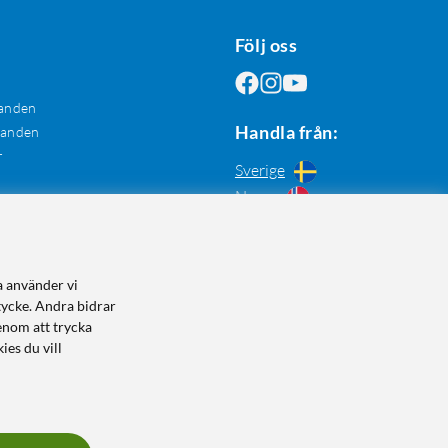
Följ oss
anden
Handla från:
danden
r
Sverige
Norge
a använder vi
tycke. Andra bidrar
enom att trycka
ies du vill