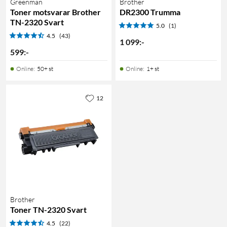
Greenman
Brother
Toner motsvarar Brother
DR2300 Trumma
TN-2320 Svart
5.0
(1)
4.5
(43)
1 099
:
-
599
:
-
Online
:
50+ st
Online
:
1+ st
12
Brother
Toner TN-2320 Svart
4.5
(22)