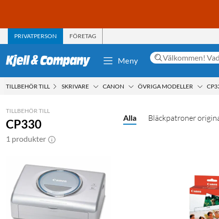
PRIVATPERSON
FÖRETAG
Meny
TILLBEHÖR TILL
SKRIVARE
CANON
ÖVRIGA MODELLER
CP3
TILLBEHÖR TILL
Alla
Bläckpatroner origin
CP330
1 produkter