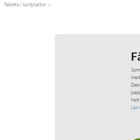
Tablets / surfpl
attor
F
Som 
medl
Dess
papp
helt
Läs