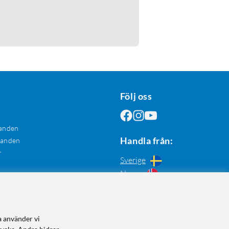
Följ oss
anden
Handla från:
danden
r
Sverige
Norge
a använder vi