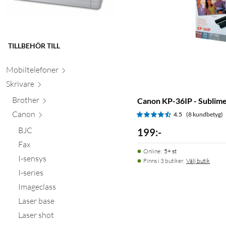
TILLBEHÖR TILL
Mobiltele
foner
Skr
ivare
Brother
Canon KP-36IP - Sublime
Canon
4.5
(8 kundbetyg)
BJC
199
:
-
Fax
Online
:
5+ st
I-sensys
Finns i 3 butiker.
Välj butik
I-series
Imageclass
Laser base
Laser shot