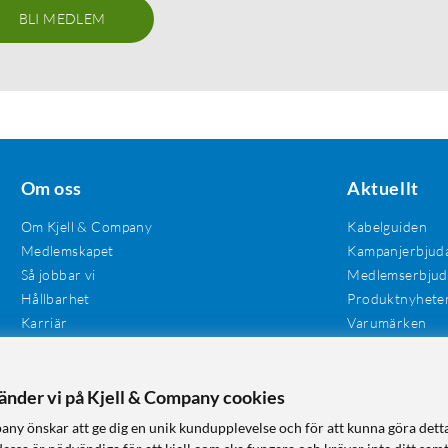
BLI MEDLEM
Om oss
Aktuellt
Om Kjell & Company
Kabelguiden
Medlemskapet
Kampanjerbjud
Så jobbar vi
Medlemserbju
Hållbarhet
Produktnyhete
Karriär
Varumärken
Våra butiker
Investerare
Tillgänglighet
vänder vi på Kjell & Company cookies
any önskar att ge dig en unik kundupplevelse och för att kunna göra dett