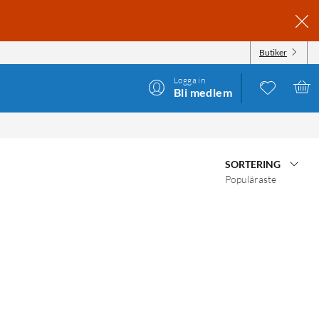
Butiker
Logga in
Bli medlem
SORTERING
Populäraste