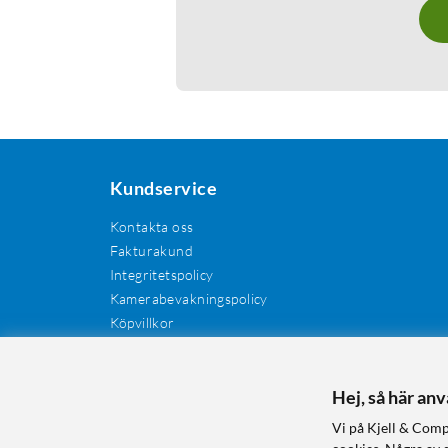
Kundservice
Kontakta oss
Fakturakund
Integritetspolicy
Kamerabevakningspolicy
Köpvillkor
Återkallelser
Cookies
Recensioner
Hej, så här an
Manualer och drivrutiner
Vi på Kjell & Comp
Retur och reklamation