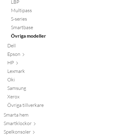
LBP
Multipass
S-series
Smartbase
Övriga modeller
Dell
Epson
HP
Lexmark
Oki
Samsung
Xerox
Övriga tillverkare
Smarta hem
Smartkl
ockor
Spelkon
soler