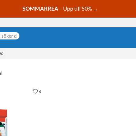
SOMMARREA
– Upp till 50% →
30
al
6