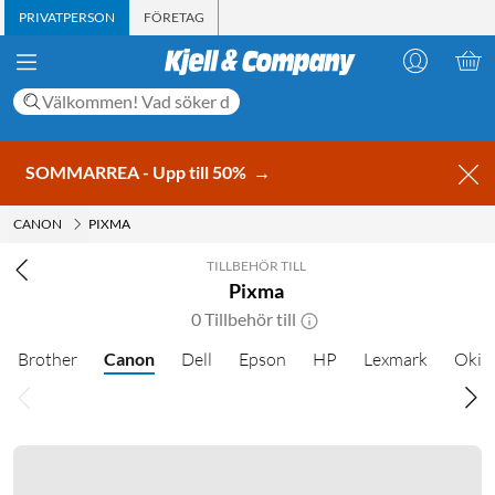
PRIVATPERSON
FÖRETAG
SOMMARREA - Upp till 50%
→
CANON
PIXMA
TILLBEHÖR TILL
Pixma
0 Tillbehör till
Brother
Canon
Dell
Epson
HP
Lexmark
Oki