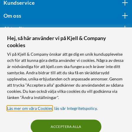
Kundservice
Om oss
Aktuellt
Hej, så här använder vi på Kjell & Company
cookies
Följ oss
Vi på Kjell & Company önskar att ge dig en unik kundupplevelse
och för att kunna göra detta använder vi cookies. Några av dessa
är nödvändiga för att kjell.com ska fungera och kräver inte ditt
samtycke. Andra bidrar till att du ska få en skräddarsydd
Handla från:
upplevelse, unika erbjudanden och anpassade annonser. Genom
att trycka "Acceptera alla" godkänner du användandet av sådana
Sverige
cookies. Du kan också välja vilka cookies du vill godkänna via
Norge
länken "Ändra inställningar".
Läs mer om våra Cookies
,
läs vår Integritetspolicy
.
ACCEPTERA ALLA