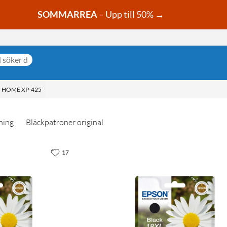
SOMMARREA
– Upp till 50% →
 HOME XP-425
ning
Bläckpatroner original
17