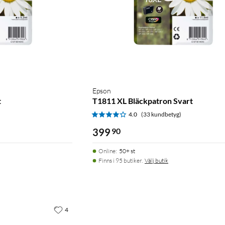
Epson
t
T1811 XL Bläckpatron Svart
)
4.0
(33 kundbetyg)
399
90
Online
:
50+ st
Finns i 95 butiker.
Välj butik
4