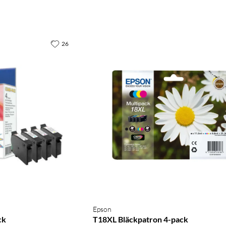
26
Epson
ck
T18XL Bläckpatron 4-pack