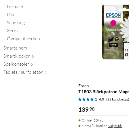
Lexmark
Oki
Samsung
Xerox
Övriga tillverkare
Smarta hem
Smartkl
ockor
Spelkon
soler
Tablets / surfpl
attor
Epson
T1803 Bläckpatron Mag
4.0
(22 kundbetyg
139
90
Online
:
50+ st
Finns i 87 butiker.
Välj butik