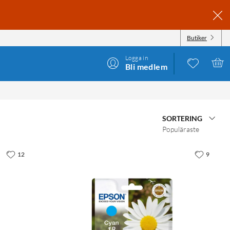
Butiker
Logga in
Bli medlem
SORTERING
Populäraste
12
9