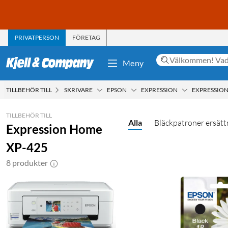
PRIVATPERSON
FÖRETAG
Meny
TILLBEHÖR TILL
SKRIVARE
EPSON
EXPRESSION
EXPRESSION
TILLBEHÖR TILL
Alla
Bläckpatroner ersätt
Expression Home
XP-425
8 produkter