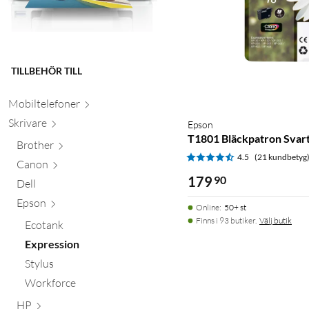
TILLBEHÖR TILL
Mobiltele
foner
Skr
ivare
Epson
T1801 Bläckpatron Svar
Brother
4.5
(21 kundbetyg
Canon
179
90
Dell
Epson
Online
:
50+ st
Finns i 93 butiker.
Välj butik
Ecotank
Expression
Stylus
Workforce
HP