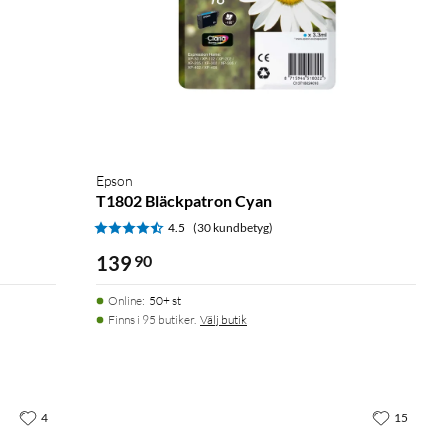
Epson
T1802 Bläckpatron Cyan
4.5
(30 kundbetyg)
139
90
Online
:
50+ st
Finns i 95 butiker.
Välj butik
4
15