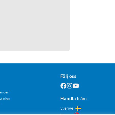
Följ oss
anden
Handla från:
danden
r
Sverige
Norge