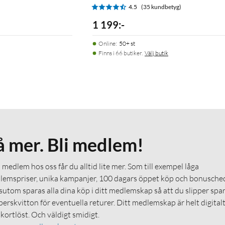
)
4.5
(35 kundbetyg)
1 199
:
-
Online
:
50+ st
Finns i 66 butiker.
Välj butik
å mer. Bli medlem!
medlem hos oss får du alltid lite mer. Som till exempel låga
emspriser, unika kampanjer, 100 dagars öppet köp och bonuschec
utom sparas alla dina köp i ditt medlemskap så att du slipper spa
erskvitton för eventuella returer. Ditt medlemskap är helt digital
 kortlöst. Och väldigt smidigt.