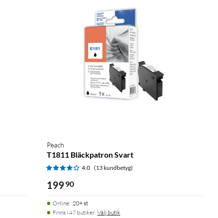
Peach
T1811 Bläckpatron Svart
4.0
(13 kundbetyg)
199
90
Online
:
20+ st
Finns i 47 butiker.
Välj butik