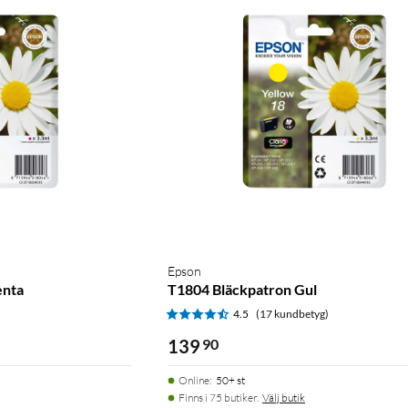
Epson
enta
T1804 Bläckpatron Gul
)
4.5
(17 kundbetyg)
139
90
Online
:
50+ st
Finns i 75 butiker.
Välj butik