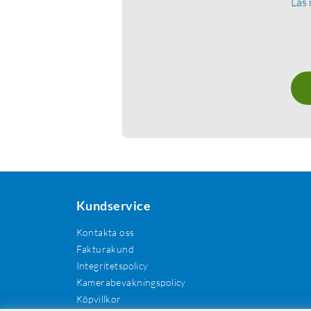
Läs
Kundservice
Kontakta oss
Fakturakund
Integritetspolicy
Kamerabevakningspolicy
Köpvillkor