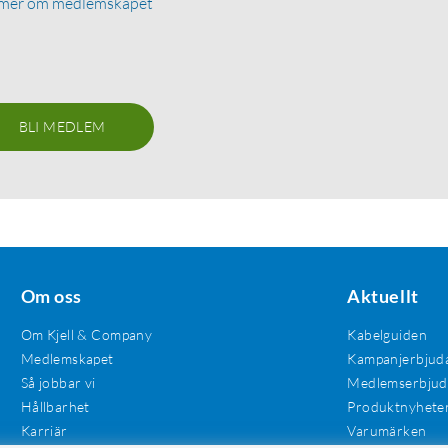
 mer om medlemskapet
BLI MEDLEM
Om oss
Aktuellt
Om Kjell & Company
Kabelguiden
Medlemskapet
Kampanjerbjud
Så jobbar vi
Medlemserbju
Hållbarhet
Produktnyhete
Karriär
Varumärken