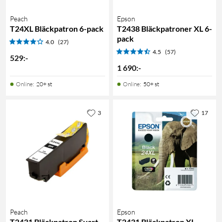
Peach
Epson
T24XL Bläckpatron 6-pack
T2438 Bläckpatroner XL 6-
pack
4.0
(27)
4.5
(57)
529
:
-
1 690
:
-
Online
:
20+ st
Online
:
50+ st
3
17
Peach
Epson
T2431 Bläckpatron Svart
T2431 Bläckpatron XL