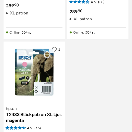
4.5
(30)
90
289
90
289
XL-patron
XL-patron
Online
:
50+ st
Online
:
50+ st
1
Epson
T2433 Bläckpatron XL Ljus
magenta
4.5
(16)