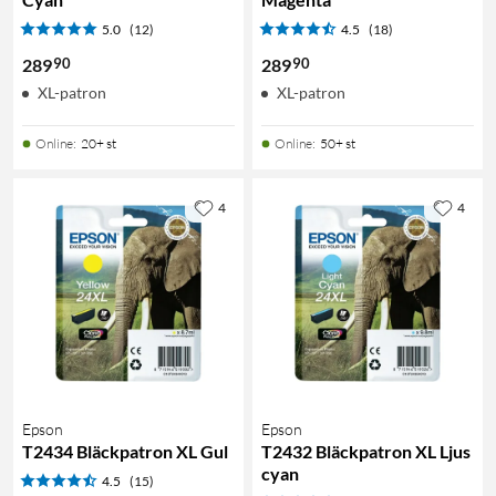
5.0
(12)
4.5
(18)
90
90
289
289
XL-patron
XL-patron
Online
:
20+ st
Online
:
50+ st
4
4
Epson
Epson
T2434 Bläckpatron XL Gul
T2432 Bläckpatron XL Ljus
cyan
4.5
(15)