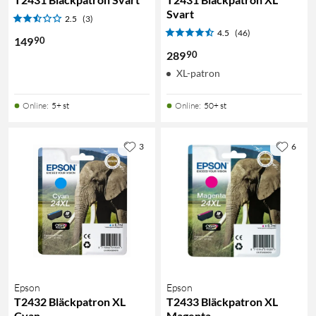
Svart
2.5
(3)
4.5
(46)
90
149
90
289
XL-patron
Online
:
5+ st
Online
:
50+ st
3
6
Epson
Epson
T2432 Bläckpatron XL
T2433 Bläckpatron XL
Cyan
Magenta