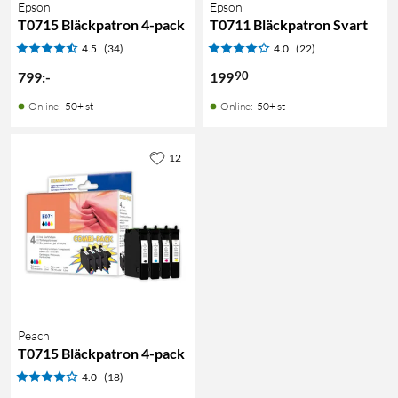
Epson
Epson
T0715 Bläckpatron 4-pack
T0711 Bläckpatron Svart
4.5
(34)
4.0
(22)
90
799
:
-
199
Online
:
50+ st
Online
:
50+ st
12
Peach
T0715 Bläckpatron 4-pack
4.0
(18)