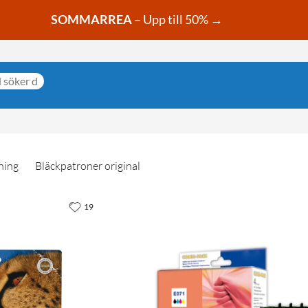
SOMMARREA
– Upp till 50% →
ning
Bläckpatroner original
19