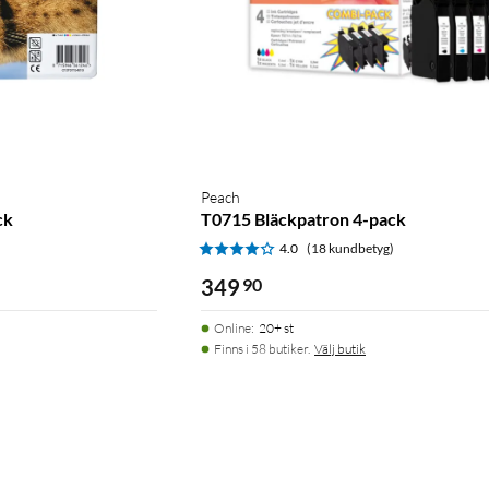
Peach
ck
T0715 Bläckpatron 4-pack
)
4.0
(18 kundbetyg)
349
90
Online
:
20+ st
Finns i 58 butiker.
Välj butik