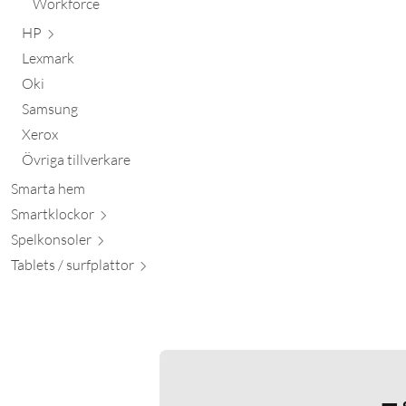
Workforce
HP
Lexmark
Oki
Samsung
Xerox
Övriga tillverkare
Smarta hem
Smartkl
ockor
Spelkon
soler
Tablets / surfpl
attor