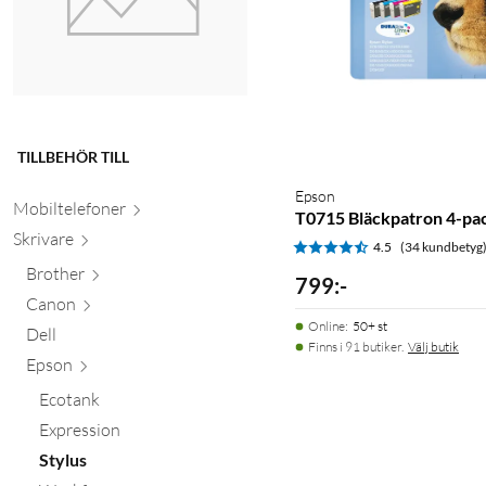
TILLBEHÖR TILL
Epson
Mobiltele
foner
T0715 Bläckpatron 4-pa
Skr
ivare
4.5
(34 kundbetyg
Brother
799
:
-
Canon
Online
:
50+ st
Dell
Finns i 91 butiker.
Välj butik
Epson
Ecotank
Expression
Stylus