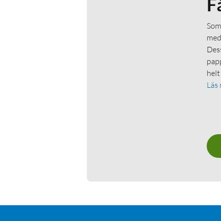
F
Som 
medl
Dess
papp
helt
Läs