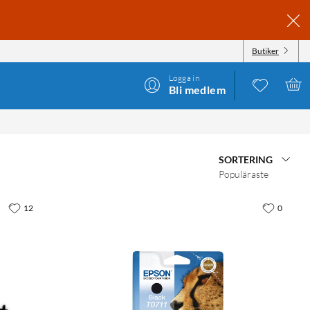
Butiker
Logga in
Bli medlem
SORTERING
Populäraste
12
0