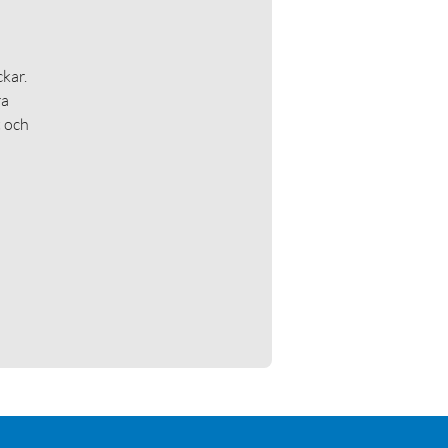
kar.
ra
t och