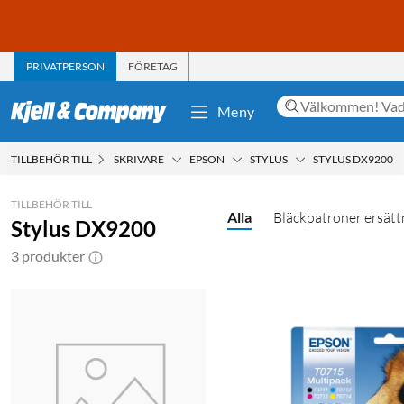
PRIVATPERSON
FÖRETAG
Meny
TILLBEHÖR TILL
SKRIVARE
EPSON
STYLUS
STYLUS DX9200
TILLBEHÖR TILL
Alla
Bläckpatroner ersätt
Stylus DX9200
3 produkter