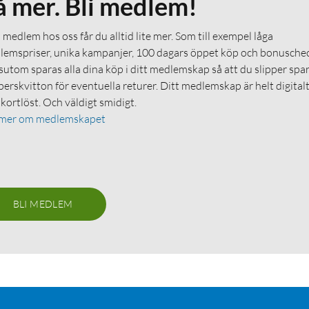
å mer. Bli medlem!
medlem hos oss får du alltid lite mer. Som till exempel låga
emspriser, unika kampanjer, 100 dagars öppet köp och bonuschec
utom sparas alla dina köp i ditt medlemskap så att du slipper spa
erskvitton för eventuella returer. Ditt medlemskap är helt digital
 kortlöst. Och väldigt smidigt.
 mer om medlemskapet
BLI MEDLEM