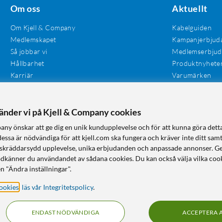
Om oss
Aktuellt
Om Kjell & Company
Kabelguiden
Medlemskapet
Kampanjerbjud
Så jobbar vi
Medlemserbju
Hållbarhet
Produktnyhete
Karriär
Varumärken
Våra butiker
Investerare
Tillgänglighet
vänder vi på Kjell & Company cookies
any önskar att ge dig en unik kundupplevelse och för att kunna göra dett
dessa är nödvändiga för att kjell.com ska fungera och kräver inte ditt sam
 en skräddarsydd upplevelse, unika erbjudanden och anpassade annonser. G
odkänner du användandet av sådana cookies. Du kan också välja vilka cook
n "Ändra inställningar".
ookies
,
läs vår Integritetspolicy
.
ENDAST NÖDVÄNDIGA
ACCEPTERA 