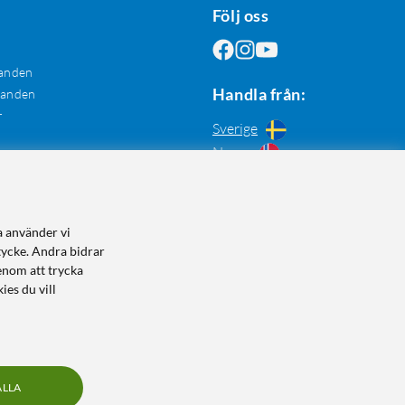
Följ oss
anden
Handla från:
danden
r
Sverige
Norge
a använder vi
tycke. Andra bidrar
enom att trycka
ies du vill
ALLA