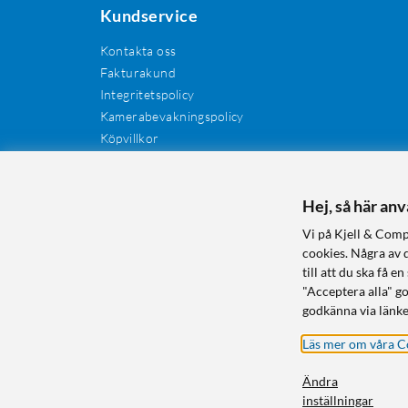
Kundservice
Kontakta oss
Fakturakund
Integritetspolicy
Kamerabevakningspolicy
Köpvillkor
Återkallelser
Cookies
Recensioner
Hej, så här an
Manualer och drivrutiner
Vi på Kjell & Comp
Retur och reklamation
cookies. Några av 
till att du ska få
"Acceptera alla" g
godkänna via länke
Läs mer om våra C
Ändra
inställningar