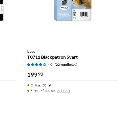
Epson
T0711 Bläckpatron Svart
4.0
(22 kundbetyg)
199
90
Online
:
50+ st
Finns i 79 butiker.
Välj butik