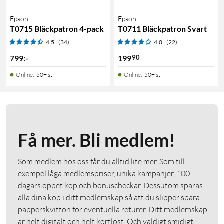
Epson
Epson
T0715 Bläckpatron 4-pack
T0711 Bläckpatron Svart
4.5
(34)
4.0
(22)
90
799
:
-
199
Online
:
50+ st
Online
:
50+ st
Få mer. Bli medlem!
Som medlem hos oss får du alltid lite mer. Som till
exempel låga medlemspriser, unika kampanjer, 100
dagars öppet köp och bonuscheckar. Dessutom sparas
alla dina köp i ditt medlemskap så att du slipper spara
papperskvitton för eventuella returer. Ditt medlemskap
är helt digitalt och helt kortlöst. Och väldigt smidigt.