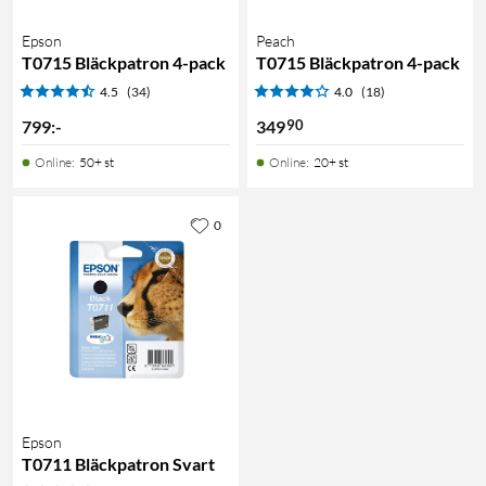
Epson
Peach
T0715 Bläckpatron 4-pack
T0715 Bläckpatron 4-pack
4.5
(34)
4.0
(18)
90
799
:
-
349
Online
:
50+ st
Online
:
20+ st
0
Epson
T0711 Bläckpatron Svart