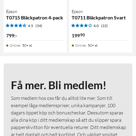
Epson
Epson
T0715 Bläckpatron 4-pack
T0711 Bläckpatron Svart
4.5
(34)
4.0
(22)
90
799
:
-
199
Online
:
50+ st
Online
:
50+ st
Få mer. Bli medlem!
Som medlem hos oss får du alltid lite mer. Som till
exempel låga medlemspriser, unika kampanjer, 100
dagars öppet köp och bonuscheckar. Dessutom sparas
alla dina köp i ditt medlemskap så att du slipper spara
papperskvitton för eventuella returer. Ditt medlemskap
är helt digitalt och helt kortlöst. Och väldigt smidigt.