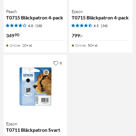
Peach
Epson
T0715 Bläckpatron 4-pack
T0715 Bläckpatron 4-pack
4.0
(18)
4.5
(34)
90
349
799
:
-
Online
:
20+ st
Online
:
50+ st
0
Epson
T0711 Bläckpatron Svart