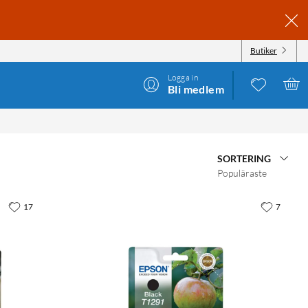
Butiker
Logga in
Bli medlem
SORTERING
Populäraste
17
7