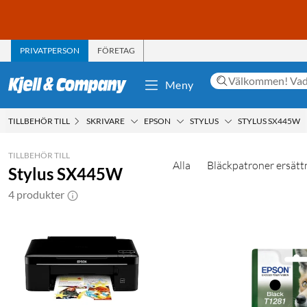
PRIVATPERSON
FÖRETAG
Meny
TILLBEHÖR TILL
SKRIVARE
EPSON
STYLUS
STYLUS SX445W
TILLBEHÖR TILL
Alla
Bläckpatroner ersätt
Stylus SX445W
4 produkter