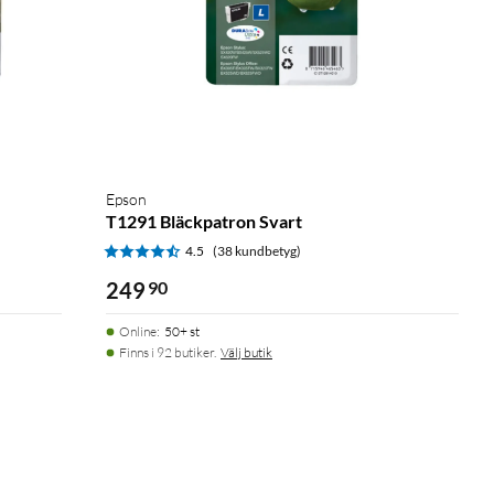
Epson
T1291 Bläckpatron Svart
4.5
(38 kundbetyg)
249
90
Online
:
50+ st
Finns i 92 butiker.
Välj butik