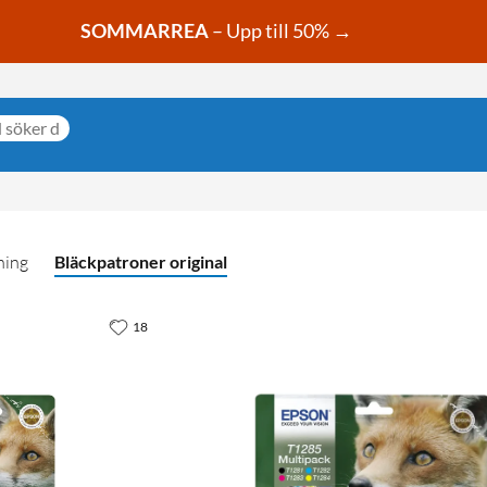
SOMMARREA
– Upp till 50% →
ning
Bläckpatroner original
18