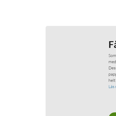
F
Som 
medl
Dess
papp
helt
Läs