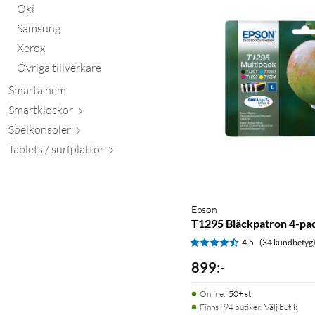
Oki
Samsung
Xerox
Övriga tillverkare
Smarta hem
Smartkl
ockor
Spelkon
soler
Tablets / surfpl
attor
Epson
T1295 Bläckpatron 4-pa
4.5
(34 kundbetyg
899
:
-
Online
:
50+ st
Finns i 94 butiker.
Välj butik