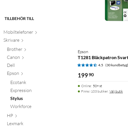
TILLBEHÖR TILL
Mobiltele
foner
Skr
ivare
Brother
Epson
Canon
T1281 Bläckpatron Svar
Dell
4.5
(30 kundbetyg
Epson
199
90
Ecotank
Online
:
50+ st
Expression
Finns i 103 butiker.
Välj butik
Stylus
Workforce
HP
Lexmark