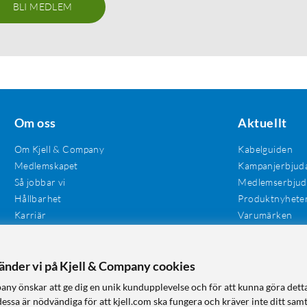
BLI MEDLEM
Om oss
Aktuellt
Om Kjell & Company
Kabelguiden
Medlemskapet
Kampanjerbjud
Så jobbar vi
Medlemserbju
Hållbarhet
Produktnyhete
Karriär
Varumärken
Våra butiker
Investerare
Tillgänglighet
vänder vi på Kjell & Company cookies
any önskar att ge dig en unik kundupplevelse och för att kunna göra dett
dessa är nödvändiga för att kjell.com ska fungera och kräver inte ditt sam