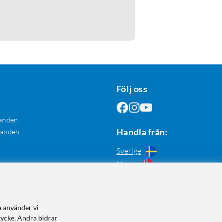
Följ oss
anden
Handla från:
danden
r
Sverige
Norge
a använder vi
tycke. Andra bidrar