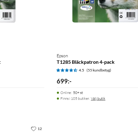
Epson
t
T1285 Bläckpatron 4-pack
)
4.5
(55 kundbetyg)
699
:
-
Online
:
50+ st
Finns i 105 butiker.
Välj butik
12