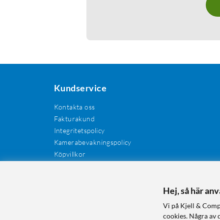
Kundservice
Kontakta oss
Fakturakund
Integritetspolicy
Kamerabevakningspolicy
Köpvillkor
Återkallelser
Cookies
Recensioner
Hej, så här an
Manualer och drivrutiner
Vi på Kjell & Comp
Retur och reklamation
cookies. Några av 